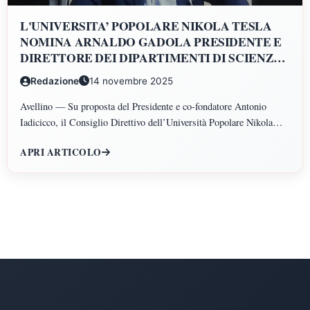
L'UNIVERSITA’ POPOLARE NIKOLA TESLA
NOMINA ARNALDO GADOLA PRESIDENTE E
DIRETTORE DEI DIPARTIMENTI DI SCIENZE
GIURIDICHE, ECONOMICHE, SCIENZE
Redazione
14 novembre 2025
POLITICHE, PSICOLOGIA, SCIENZE UMANE,
FILOSOFIA E PEDAGOGIA
Avellino — Su proposta del Presidente e co-fondatore Antonio
Iadicicco, il Consiglio Direttivo dell’Università Popolare Nikola
Tesla ha istituito il Polo di Scienze Umane e Sociali, articolato nei
APRI ARTICOLO
Dipartimenti di Scienze Giuridiche ed Economiche, Scienze
Politiche, Psicologia, Scienze Umane, Filosofia e Pedagogia.