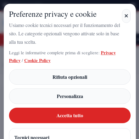
Giovedì 6 Agosto 2026
Preferenze privacy e cookie
Stampa
Campania
Usiamo cookie tecnici necessari per il funzionamento del
sito. Le categorie opzionali vengono attivate solo in base
ro Nazionale a Caserta: l'uomo che sta costruendo il radicamento del movimento su
alla tua scelta.
Leggi le informative complete prima di scegliere:
Privacy
Home
Articoli
Policy
/
Cookie Policy
Vivere 150–200 anni: la nuova frontiera realistica della longevità
Rifiuta opzionali
Vivere 150–200 anni: la nuova
Personalizza
frontiera realistica della longevità
Accetta tutto
Redazione
|
21 dicembre 2025
Tecnici necessari