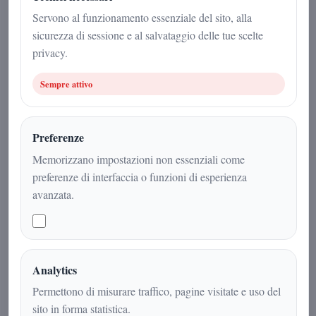
Misteri
|
4
min
|
Servono al funzionamento essenziale del sito, alla
sicurezza di sessione e al salvataggio delle tue scelte
privacy.
Sempre attivo
Preferenze
Memorizzano impostazioni non essenziali come
preferenze di interfaccia o funzioni di esperienza
avanzata.
Le scoperte scientifiche che oggi
rendono plausibile vivere fino a 200
anni e le teorie più avanzate sul
Analytics
prolungamento indefinito della vita
Permettono di misurare traffico, pagine visitate e uso del
biologica.
sito in forma statistica.