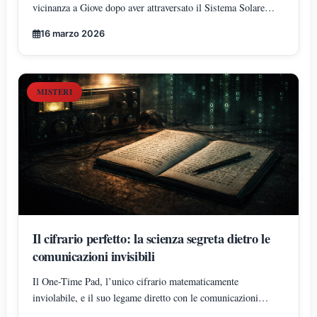
vicinanza a Giove dopo aver attraversato il Sistema Solare
lungo una traiettoria insolita che ha incrociato Marte, Venere e
16 marzo 2026
la regione dell’orbita terrestre vicino al solstizio d’inverno.
MISTERI
Il cifrario perfetto: la scienza segreta dietro le
comunicazioni invisibili
Il One-Time Pad, l’unico cifrario matematicamente
inviolabile, e il suo legame diretto con le comunicazioni
segrete e le misteriose sequenze numeriche trasmesse via