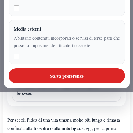
Media esterni
AUDIO ARTICOLO
Abilitano contenuti incorporati o servizi di terze parti che
Ascolta o avvia la sintesi
possono impostare identificatori o cookie.
Se l'articolo non ha un audio dedicato puoi avviare la
lettura sintetica dal browser.
Sintesi vocale browser
Salva preferenze
La sintesi vocale non e' supportata da questo
browser.
Per secoli l’idea di una vita umana molto più lunga è rimasta
filosofia
mitologia
confinata alla
o alla
. Oggi, per la prima