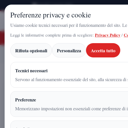
Venerdì 7 Agosto 2026
Preferenze privacy e cookie
Stampa
Campania
Usiamo cookie tecnici necessari per il funzionamento del sito. Le c
Leggi le informative complete prima di scegliere:
Privacy Policy
/
Co
ULTIME NOTIZIE
Gadola, il volto di Futuro Nazionale a Caserta: l'uomo che sta costruendo il r
Rifiuta opzionali
Personalizza
Accetta tutto
Arnaldo Gadola infiamma C
Home
Articoli
Tecnici necessari
Servono al funzionamento essenziale del sito, alla sicurezza di s
Arnaldo Gadola infiamma Cas
Preferenze
consenso crescente attorno a
Memorizzano impostazioni non essenziali come preferenze di in
Redazione
|