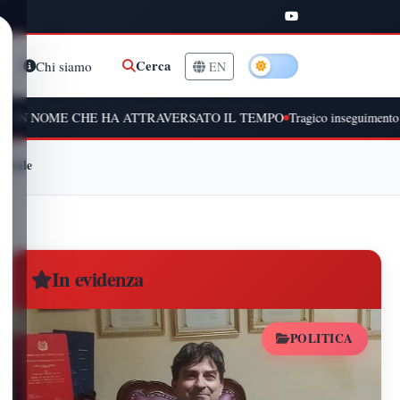
Cerca
Chi siamo
EN
HE HA ATTRAVERSATO IL TEMPO
Tragico inseguimento a Peschiera Bor
zionale
In evidenza
POLITICA