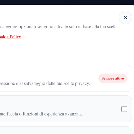
Home
Categorie
Articoli
Notiziario audio
ategorie opzionali vengono attivate solo in base alla tua scelta.
okie Policy
adicamento del movimento sul territorio
ARNALDO GADOLA, UN NOME C
aserta: folla, entusiasmo e consenso crescente attorno al progetto Futuro Na
Sempre attivo
essione e al salvataggio delle tue scelte privacy.
erta: folla, entusiasmo e
l progetto Futuro Nazionale
terfaccia o funzioni di esperienza avanzata.