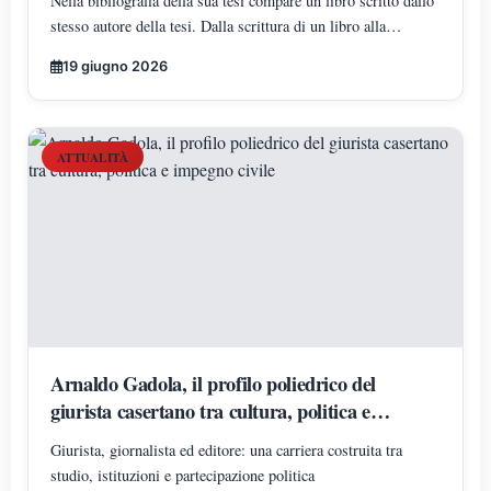
Nella bibliografia della sua tesi compare un libro scritto dallo
DELL'ULTIMA TESI
stesso autore della tesi. Dalla scrittura di un libro alla
citazione nella propria tesi universitaria: un percorso
19 giugno 2026
straordinario che unisce conoscenza, esperienza e
determinazione
ATTUALITÀ
Arnaldo Gadola, il profilo poliedrico del
giurista casertano tra cultura, politica e
impegno civile
Giurista, giornalista ed editore: una carriera costruita tra
studio, istituzioni e partecipazione politica