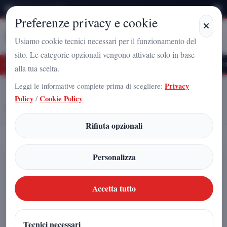
Sabato 8 Agosto 2026
Preferenze privacy e cookie
Stampa
Campania
Usiamo cookie tecnici necessari per il funzionamento del
sito. Le categorie opzionali vengono attivate solo in base
 Futuro Nazionale a Caserta: l'uomo che sta costruendo il radicamento del movime
alla tua scelta.
Leggi le informative complete prima di scegliere:
Privacy
Home
Articoli
Policy
/
Cookie Policy
Arnaldo Gadola: il nome che non passa inosservato — ritratto di un
protagonista sempre sotto i riflettori
Rifiuta opzionali
Arnaldo Gadola: il nome che non
Personalizza
passa inosservato — ritratto di un
protagonista sempre sotto i riflettori
Accetta tutto
Redazione
|
Tecnici necessari