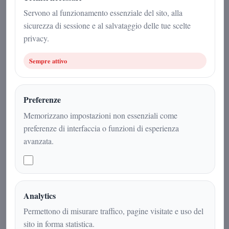
19 maggio 2026
Servono al funzionamento essenziale del sito, alla
sicurezza di sessione e al salvataggio delle tue scelte
Attualità
|
2
min
|
privacy.
Sempre attivo
Preferenze
Memorizzano impostazioni non essenziali come
preferenze di interfaccia o funzioni di esperienza
avanzata.
Figura carismatica e costantemente al
Analytics
centro dell’attenzione, Arnaldo
Permettono di misurare traffico, pagine visitate e uso del
Gadola viene raccontato come un
sito in forma statistica.