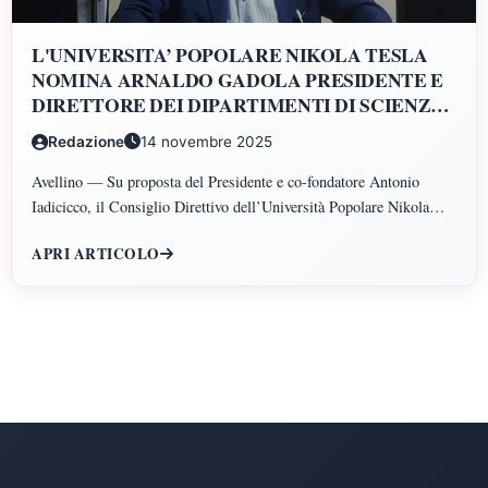
L'UNIVERSITA’ POPOLARE NIKOLA TESLA
NOMINA ARNALDO GADOLA PRESIDENTE E
DIRETTORE DEI DIPARTIMENTI DI SCIENZE
GIURIDICHE, ECONOMICHE, SCIENZE
Redazione
14 novembre 2025
POLITICHE, PSICOLOGIA, SCIENZE UMANE,
FILOSOFIA E PEDAGOGIA
Avellino — Su proposta del Presidente e co-fondatore Antonio
Iadicicco, il Consiglio Direttivo dell’Università Popolare Nikola
Tesla ha istituito il Polo di Scienze Umane e Sociali, articolato nei
APRI ARTICOLO
Dipartimenti di Scienze Giuridiche ed Economiche, Scienze
Politiche, Psicologia, Scienze Umane, Filosofia e Pedagogia.