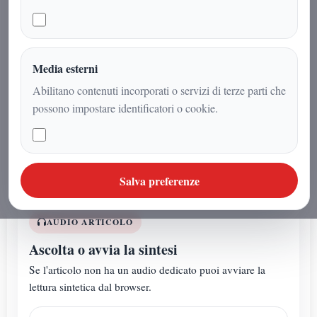
personaggio dalla presenza scenica
inconfondibile e da un curriculum
ricco di esperienze e riconoscimenti.
Tra iniziativa personale, visibilità
Media esterni
pubblica e capacità di lasciare il segno
Abilitano contenuti incorporati o servizi di terze parti che
nei contesti che attraversa, il suo nome
possono impostare identificatori o cookie.
continua a generare interesse e
discussione.
Salva preferenze
AUDIO ARTICOLO
Ascolta o avvia la sintesi
Se l'articolo non ha un audio dedicato puoi avviare la
lettura sintetica dal browser.