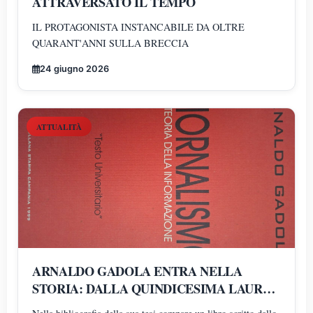
ATTRAVERSATO IL TEMPO
IL PROTAGONISTA INSTANCABILE DA OLTRE
QUARANT'ANNI SULLA BRECCIA
24 giugno 2026
ATTUALITÀ
ARNALDO GADOLA ENTRA NELLA
STORIA: DALLA QUINDICESIMA LAUREA
AD UN SUO LIBRO NELLA BIBLIOGRAFIA