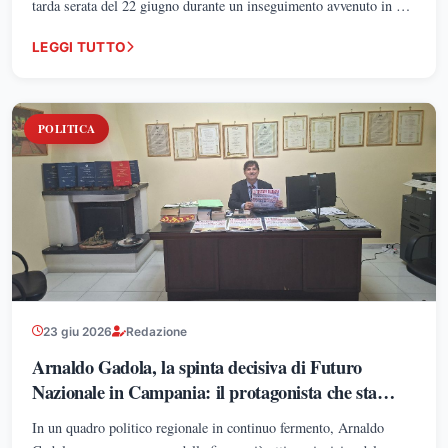
tarda serata del 22 giugno durante un inseguimento avvenuto in via
Milano, nei pressi del fiume Lambro e della pista dell’aeroporto di
LEGGI TUTTO
Linate. Dinamica ancora in fase di accertamento.
POLITICA
23 giu 2026
Redazione
Arnaldo Gadola, la spinta decisiva di Futuro
Nazionale in Campania: il protagonista che sta
ridisegnando gli equilibri territoriali
In un quadro politico regionale in continuo fermento, Arnaldo