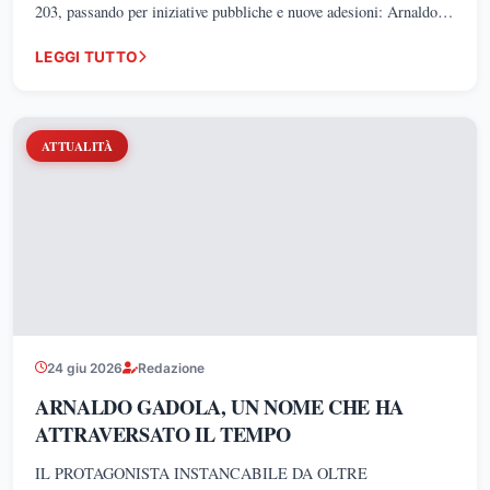
203, passando per iniziative pubbliche e nuove adesioni: Arnaldo
Gadola si conferma uno dei protagonisti dell'espansione di Futuro
LEGGI TUTTO
Nazionale nella provincia di Caserta.
ATTUALITÀ
24 giu 2026
Redazione
ARNALDO GADOLA, UN NOME CHE HA
ATTRAVERSATO IL TEMPO
IL PROTAGONISTA INSTANCABILE DA OLTRE