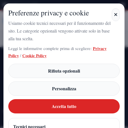
Venerdì 7 Agosto 2026
Preferenze privacy e cookie
Stampa
Campania
Usiamo cookie tecnici necessari per il funzionamento del
sito. Le categorie opzionali vengono attivate solo in base
Redazione
alla tua scelta.
Home
Articoli
Leggi le informative complete prima di scegliere:
Privacy
Policy
/
Cookie Policy
Archivio firma
Rifiuta opzionali
Redazione
Personalizza
Tutti gli articoli pubblicati con questa firma, ordinati dal piu
recente.
Accetta tutto
121
IT
articoli pubblicati
edizione
Tecnici necessari