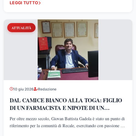
LEGGI TUTTO
dalla dirigente Giuseppina Presutto
ATTUALITÀ
10 giu 2026
Redazione
DAL CAMICE BIANCO ALLA TOGA: FIGLIO
DI UN FARMACISTA E NIPOTE DI UN
GENERALE DELLA FINANZA, ARNALDO
Per oltre mezzo secolo, Giovan Battista Gadola è stato un punto di
GADOLA SCEGLIE LA STRADA
riferimento per la comunità di Recale, esercitando con passione e
DELL'AVVOCATURA
competenza la professione di farmacista nella farmacia di famiglia.