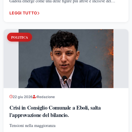
Gadola emerge come una delle figure più attive e incisive del
panorama di Futuro Nazionale in Campania, incarnando un
LEGGI TUTTO
modello di leadership territoriale determinata, strutturata e in
costante espansione.
POLITICA
22 giu 2026
Redazione
Crisi in Consiglio Comunale a Eboli, salta
l'approvazione del bilancio.
Tensioni nella maggioranza