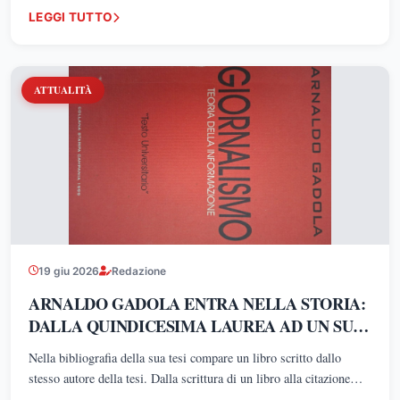
LEGGI TUTTO
ATTUALITÀ
19 giu 2026
Redazione
ARNALDO GADOLA ENTRA NELLA STORIA:
DALLA QUINDICESIMA LAUREA AD UN SUO
LIBRO NELLA BIBLIOGRAFIA DELL'ULTIMA
Nella bibliografia della sua tesi compare un libro scritto dallo
TESI
stesso autore della tesi. Dalla scrittura di un libro alla citazione
nella propria tesi universitaria: un percorso straordinario che