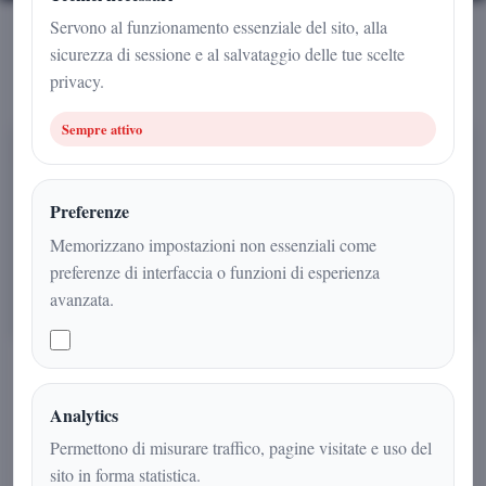
Servono al funzionamento essenziale del sito, alla
Ultimi articoli firmati
sicurezza di sessione e al salvataggio delle tue scelte
privacy.
Sempre attivo
POLITICA
Preferenze
Memorizzano impostazioni non essenziali come
preferenze di interfaccia o funzioni di esperienza
avanzata.
14 nov 2025
Redazione
L'UNIVERSITA’ POPOLARE NIKOLA TESLA
Analytics
NOMINA ARNALDO GADOLA PRESIDENTE E
Permettono di misurare traffico, pagine visitate e uso del
DIRETTORE DEI DIPARTIMENTI DI SCIENZE
sito in forma statistica.
Avellino — Su proposta del Presidente e co-fondatore Antonio