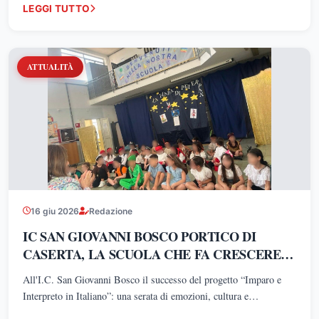
LEGGI TUTTO
sensibilità politica che richiama i valori del merito, dell'identità
nazionale e della partecipazione popolare. Un impegno costante che
lo ha reso uno dei volti più riconoscibili del movimento ispirato al
Generale Roberto Vannacci.
ATTUALITÀ
16 giu 2026
Redazione
IC SAN GIOVANNI BOSCO PORTICO DI
CASERTA, LA SCUOLA CHE FA CRESCERE
TALENTI
All'I.C. San Giovanni Bosco il successo del progetto “Imparo e
Interpreto in Italiano”: una serata di emozioni, cultura e
partecipazione che conferma la qualità dell'azione educativa guidata