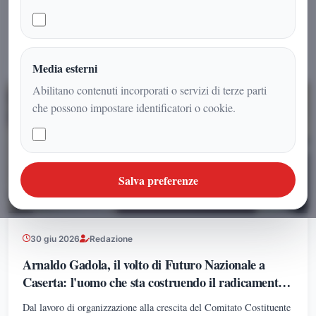
GIURIDICHE, ECONOMICHE, SCIENZE
Iadicicco, il Consiglio Direttivo dell’Università Popolare Nikola
POLITICHE, PSICOLOGIA, SCIENZE UMANE,
Tesla ha istituito il Polo di Scienze Umane e Sociali, articolato nei
FILOSOFIA E PEDAGOGIA
LEGGI TUTTO
Dipartimenti di Scienze Giuridiche ed Economiche, Scienze
Politiche, Psicologia, Scienze Umane, Filosofia e Pedagogia.
Media esterni
Abilitano contenuti incorporati o servizi di terze parti
POLITICA
che possono impostare identificatori o cookie.
Salva preferenze
30 giu 2026
Redazione
Arnaldo Gadola, il volto di Futuro Nazionale a
Caserta: l'uomo che sta costruendo il radicamento
del movimento sul territorio
Dal lavoro di organizzazione alla crescita del Comitato Costituente