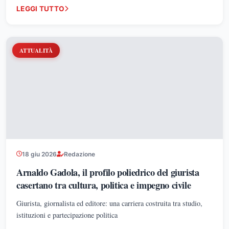
LEGGI TUTTO
unisce conoscenza, esperienza e determinazione
ATTUALITÀ
18 giu 2026
Redazione
Arnaldo Gadola, il profilo poliedrico del giurista
casertano tra cultura, politica e impegno civile
Giurista, giornalista ed editore: una carriera costruita tra studio,
istituzioni e partecipazione politica