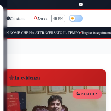
Cerca
Chi siamo
EN
HE HA ATTRAVERSATO IL TEMPO
Tragico inseguimento a Peschiera Bo
In evidenza
POLITICA