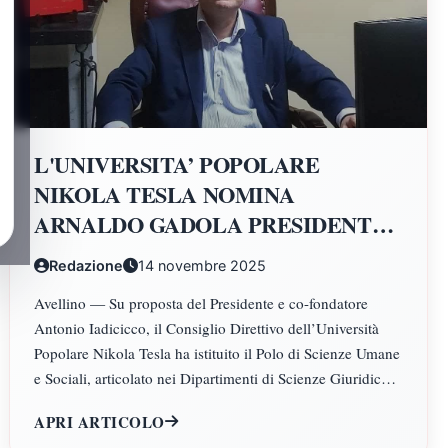
L'UNIVERSITA’ POPOLARE
NIKOLA TESLA NOMINA
ARNALDO GADOLA PRESIDENTE
E DIRETTORE DEI DIPARTIMENTI
Redazione
14 novembre 2025
DI SCIENZE GIURIDICHE,
Avellino — Su proposta del Presidente e co-fondatore
ECONOMICHE, SCIENZE
Antonio Iadicicco, il Consiglio Direttivo dell’Università
POLITICHE, PSICOLOGIA,
Popolare Nikola Tesla ha istituito il Polo di Scienze Umane
SCIENZE UMANE, FILOSOFIA E
e Sociali, articolato nei Dipartimenti di Scienze Giuridiche
PEDAGOGIA
ed Economiche, Scienze Politiche, Psicologia, Scienze
APRI ARTICOLO
Umane, Filosofia e Pedagogia.