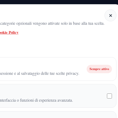
Home
Categorie
Articoli
Notiziario audio
ategorie opzionali vengono attivate solo in base alla tua scelta.
okie Policy
adicamento del movimento sul territorio
ARNALDO GADOLA, UN NOME C
ità: il 16 maggio torna il grande appuntamento del “Podio Assoluto”
Sempre attivo
essione e al salvataggio delle tue scelte privacy.
il 16 maggio torna il grande
soluto”
terfaccia o funzioni di esperienza avanzata.