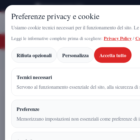
Domenica 9 Agosto 2026
Preferenze privacy e cookie
Stampa
Campania
Usiamo cookie tecnici necessari per il funzionamento del sito. Le c
Leggi le informative complete prima di scegliere:
Privacy Policy
/
Co
ULTIME NOTIZIE
 Gadola, il volto di Futuro Nazionale a Caserta: l'uomo che sta costruendo il r
Rifiuta opzionali
Personalizza
Accetta tutto
Versi, musica e spiritual
Home
Articoli
Tecnici necessari
Servono al funzionamento essenziale del sito, alla sicurezza di s
Versi, musica e spiritualità: 
Preferenze
appuntamento del “Podio As
Memorizzano impostazioni non essenziali come preferenze di in
Arnaldo Gadola
|