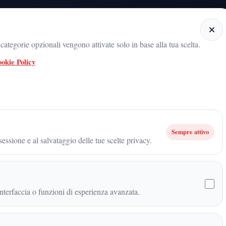
Home
Categorie
Articoli
Notiziario audio
ategorie opzionali vengono attivate solo in base alla tua scelta.
okie Policy
 radicamento del movimento sul territorio
ARNALDO GADOLA, UN NOME 
INA ARNALDO GADOLA PRESIDENTE E DIRETTORE DEI DIPARTIMEN
MANE, FILOSOFIA E PEDAGOGIA
Sempre attivo
essione e al salvataggio delle tue scelte privacy.
RE NIKOLA TESLA
terfaccia o funzioni di esperienza avanzata.
LA PRESIDENTE E