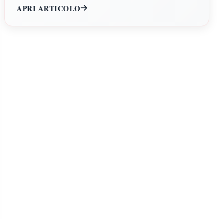
APRI ARTICOLO
Umane, Filosofia e Pedagogia.