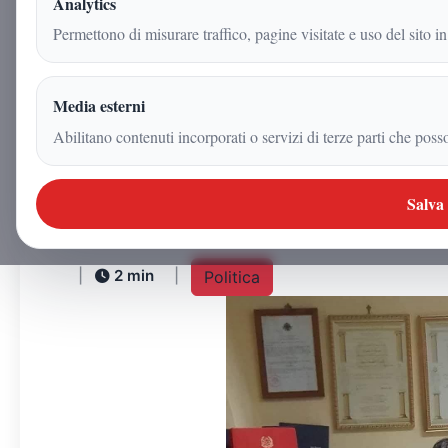
Analytics
DIRETTORE DEI DIPARTI
Permettono di misurare traffico, pagine visitate e uso del sito in
GIURIDICHE, ECONOMIC
POLITICHE, PSICOLOGI
Media esterni
Abilitano contenuti incorporati o servizi di terze parti che poss
FILOSOFIA E PEDAGOGI
Salva
Redazione
|
14 novembre 2025
|
2
min
|
Politica