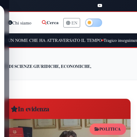
Cerca
Chi siamo
EN
CHE HA ATTRAVERSATO IL TEMPO
Tragico inseguimento a Peschiera B
TI DI SCIENZE GIURIDICHE, ECONOMICHE,
In evidenza
POLITICA