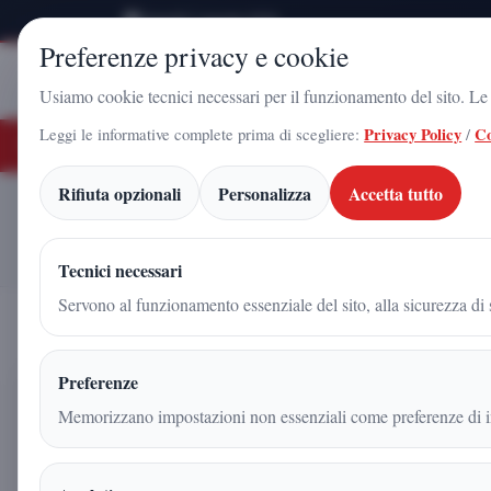
Venerdì 7 Agosto 2026
Preferenze privacy e cookie
Stampa
Campania
Usiamo cookie tecnici necessari per il funzionamento del sito. Le c
Leggi le informative complete prima di scegliere:
Privacy Policy
/
Co
ULTIME NOTIZIE
o Gadola, il volto di Futuro Nazionale a Caserta: l'uomo che sta costruendo il
Rifiuta opzionali
Personalizza
Accetta tutto
Home
Articoli
L'UNIVERSITA’ POPOLARE NIKOLA TESLA NOM
SCIENZE POLITICHE, PSICOLOGIA, SCIENZE U
Tecnici necessari
Servono al funzionamento essenziale del sito, alla sicurezza di s
Preferenze
L'UNIVERSITA’ POPOLA
Memorizzano impostazioni non essenziali come preferenze di in
NOMINA ARNALDO GADO