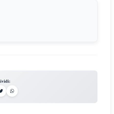
ividi
: