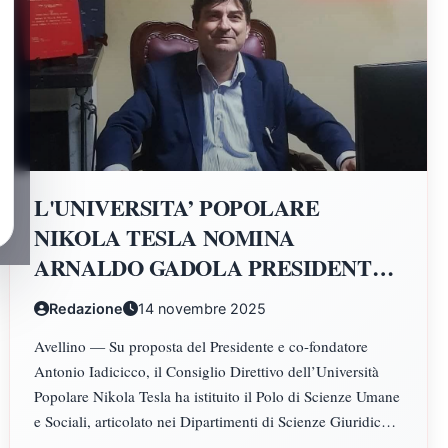
L'UNIVERSITA’ POPOLARE
NIKOLA TESLA NOMINA
ARNALDO GADOLA PRESIDENTE
E DIRETTORE DEI DIPARTIMENTI
Redazione
14 novembre 2025
DI SCIENZE GIURIDICHE,
Avellino — Su proposta del Presidente e co-fondatore
ECONOMICHE, SCIENZE
Antonio Iadicicco, il Consiglio Direttivo dell’Università
POLITICHE, PSICOLOGIA,
Popolare Nikola Tesla ha istituito il Polo di Scienze Umane
SCIENZE UMANE, FILOSOFIA E
e Sociali, articolato nei Dipartimenti di Scienze Giuridiche
PEDAGOGIA
ed Economiche, Scienze Politiche, Psicologia, Scienze