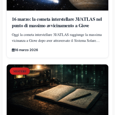
16 marzo: la cometa interstellare 3I/ATLAS nel
punto di massimo avvicinamento a Giove
Oggi la cometa interstellare 3I/ATLAS raggiunge la massima
vicinanza a Giove dopo aver attraversato il Sistema Solare
lungo una traiettoria insolita che ha incrociato Marte, Venere e
16 marzo 2026
la regione dell’orbita terrestre vicino al solstizio d’inverno.
MISTERI