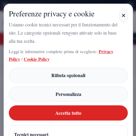
Venerdì 7 Agosto 2026
Preferenze privacy e cookie
Stampa
Campania
Usiamo cookie tecnici necessari per il funzionamento del
sito. Le categorie opzionali vengono attivate solo in base
ro Nazionale a Caserta: l'uomo che sta costruendo il radicamento del movimento s
alla tua scelta.
Leggi le informative complete prima di scegliere:
Privacy
Home
Articoli
Policy
/
Cookie Policy
La piramide del Giardino Inglese della Reggia di Caserta guarda a Nord
come Cheope
Rifiuta opzionali
La piramide del Giardino Inglese
Personalizza
della Reggia di Caserta guarda a
Nord come Cheope
Accetta tutto
Carmine Silvestri
|
Tecnici necessari