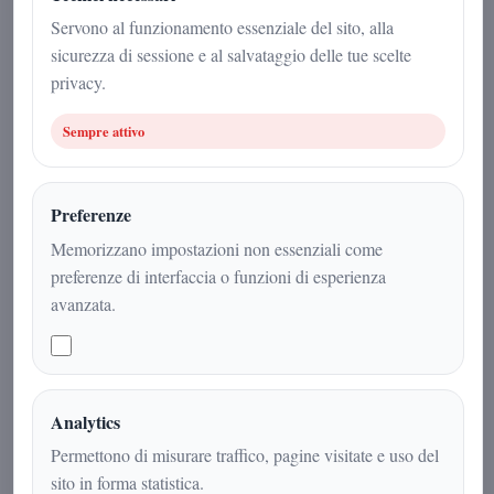
23 marzo 2026
Servono al funzionamento essenziale del sito, alla
sicurezza di sessione e al salvataggio delle tue scelte
Misteri
|
4
min
|
privacy.
Sempre attivo
Preferenze
Memorizzano impostazioni non essenziali come
preferenze di interfaccia o funzioni di esperienza
avanzata.
Tra simbolismo massonico, rinascita e
Analytics
suggestioni egizie, il monumento
Permettono di misurare traffico, pagine visitate e uso del
nascosto nel parco borbonico sembra
sito in forma statistica.