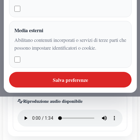
rivelare una precisa volontà di
orientamento verso il nord geografico,
in sintonia ideale con la Grande
Piramide
Media esterni
Abilitano contenuti incorporati o servizi di terze parti che
possono impostare identificatori o cookie.
AUDIO ARTICOLO
Ascolta l'audio articolo
Salva preferenze
Questo articolo ha un audio dedicato della redazione.
Riproduzione audio disponibile