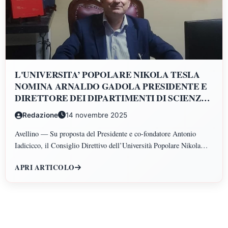
L'UNIVERSITA’ POPOLARE NIKOLA TESLA
NOMINA ARNALDO GADOLA PRESIDENTE E
DIRETTORE DEI DIPARTIMENTI DI SCIENZE
GIURIDICHE, ECONOMICHE, SCIENZE
Redazione
14 novembre 2025
POLITICHE, PSICOLOGIA, SCIENZE UMANE,
FILOSOFIA E PEDAGOGIA
Avellino — Su proposta del Presidente e co-fondatore Antonio
Iadicicco, il Consiglio Direttivo dell’Università Popolare Nikola
Tesla ha istituito il Polo di Scienze Umane e Sociali, articolato nei
APRI ARTICOLO
Dipartimenti di Scienze Giuridiche ed Economiche, Scienze
Politiche, Psicologia, Scienze Umane, Filosofia e Pedagogia.