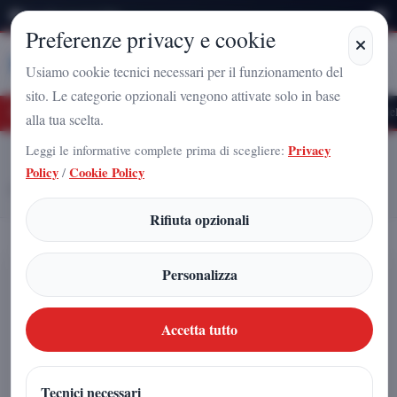
Giovedì 6 Agosto 2026
Preferenze privacy e cookie
Stampa
Campania
Usiamo cookie tecnici necessari per il funzionamento del
sito. Le categorie opzionali vengono attivate solo in base
uturo Nazionale a Caserta: l'uomo che sta costruendo il radicamento del movimento
alla tua scelta.
Leggi le informative complete prima di scegliere:
Privacy
Home
Articoli
Policy
/
Cookie Policy
Il ghiaccio della Groenlandia si comporta come un fluido: la scoperta
che cambia la visione delle calotte polari
Rifiuta opzionali
Il ghiaccio della Groenlandia si
Personalizza
comporta come un fluido: la scoperta
che cambia la visione delle calotte
Accetta tutto
polari
Tecnici necessari