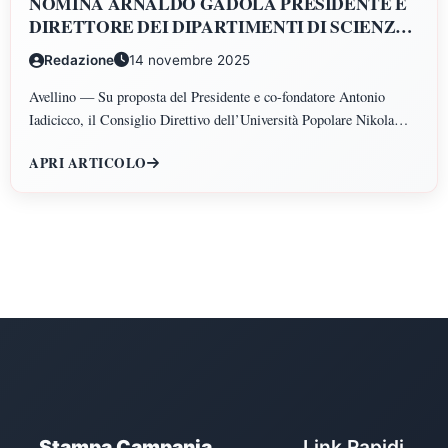
NOMINA ARNALDO GADOLA PRESIDENTE E
DIRETTORE DEI DIPARTIMENTI DI SCIENZE
GIURIDICHE, ECONOMICHE, SCIENZE
Redazione
14 novembre 2025
POLITICHE, PSICOLOGIA, SCIENZE UMANE,
FILOSOFIA E PEDAGOGIA
Avellino — Su proposta del Presidente e co-fondatore Antonio
Iadicicco, il Consiglio Direttivo dell’Università Popolare Nikola
Tesla ha istituito il Polo di Scienze Umane e Sociali, articolato nei
APRI ARTICOLO
Dipartimenti di Scienze Giuridiche ed Economiche, Scienze
Politiche, Psicologia, Scienze Umane, Filosofia e Pedagogia.
Stampa Campania
Link Rapidi