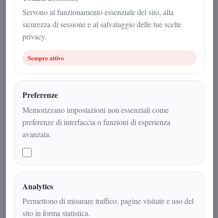
Redazione
|
Servono al funzionamento essenziale del sito, alla
4 marzo 2026
sicurezza di sessione e al salvataggio delle tue scelte
privacy.
Scienza
|
3
min
|
Sempre attivo
Preferenze
Memorizzano impostazioni non essenziali come
preferenze di interfaccia o funzioni di esperienza
avanzata.
Analytics
Scoperta scientifica sulla Groenlandia:
Permettono di misurare traffico, pagine visitate e uso del
il ghiaccio profondo potrebbe
sito in forma statistica.