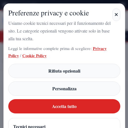
Sabato 8 Agosto 2026
Preferenze privacy e cookie
Stampa
Campania
Usiamo cookie tecnici necessari per il funzionamento del
sito. Le categorie opzionali vengono attivate solo in base
uro Nazionale a Caserta: l'uomo che sta costruendo il radicamento del movimento s
alla tua scelta.
Leggi le informative complete prima di scegliere:
Privacy
Home
Articoli
Policy
/
Cookie Policy
Asteroide 2024 YR4: la NASA monitora la possibile collisione con la
Luna nel 2032
Rifiuta opzionali
Asteroide 2024 YR4: la NASA
Personalizza
monitora la possibile collisione con la
Luna nel 2032
Accetta tutto
Redazione
|
Tecnici necessari