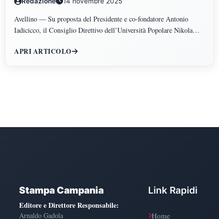
Redazione
14 novembre 2025
POLITICHE, PSICOLOGIA, SCIENZE UMANE,
FILOSOFIA E PEDAGOGIA
Avellino — Su proposta del Presidente e co-fondatore Antonio
Iadicicco, il Consiglio Direttivo dell’Università Popolare Nikola
Tesla ha istituito il Polo di Scienze Umane e Sociali, articolato nei
APRI ARTICOLO
Dipartimenti di Scienze Giuridiche ed Economiche, Scienze
Politiche, Psicologia, Scienze Umane, Filosofia e Pedagogia.
Stampa Campania
Link Rapidi
Editore e Direttore Responsabile
:
Arnaldo Gadola
Home