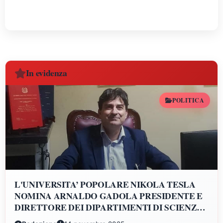
In evidenza
POLITICA
L'UNIVERSITA’ POPOLARE NIKOLA TESLA
NOMINA ARNALDO GADOLA PRESIDENTE E
DIRETTORE DEI DIPARTIMENTI DI SCIENZE
GIURIDICHE, ECONOMICHE, SCIENZE