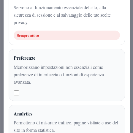
23 febbraio 2026
Servono al funzionamento essenziale del sito, alla
sicurezza di sessione e al salvataggio delle tue scelte
Scienza
|
3
min
|
privacy.
Sempre attivo
Preferenze
Memorizzano impostazioni non essenziali come
preferenze di interfaccia o funzioni di esperienza
avanzata.
Un asteroide di circa 60 m ha ~4 % di
Analytics
probabilità di colpire la Luna nel
Permettono di misurare traffico, pagine visitate e uso del
2032, potenzialmente creando un
sito in forma statistica.