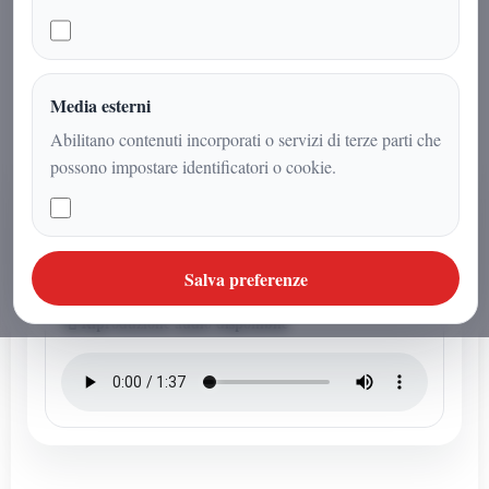
cratere e influenzando satelliti. La
Terra non è in pericolo diretto e gli
scienziati continuano a monitorarlo.
Media esterni
Abilitano contenuti incorporati o servizi di terze parti che
possono impostare identificatori o cookie.
AUDIO ARTICOLO
Ascolta l'audio articolo
Questo articolo ha un audio dedicato della redazione.
Salva preferenze
Riproduzione audio disponibile