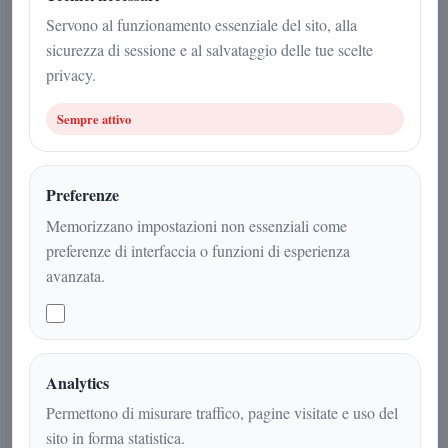
Antonio Iadicicco
|
Servono al funzionamento essenziale del sito, alla
24 febbraio 2026
sicurezza di sessione e al salvataggio delle tue scelte
privacy.
Scienza
|
3
min
|
Sempre attivo
Preferenze
Memorizzano impostazioni non essenziali come
preferenze di interfaccia o funzioni di esperienza
avanzata.
Analytics
Tre getti quasi simmetrici e stabilità
Permettono di misurare traffico, pagine visitate e uso del
dinamica: lo studio su 3I/ATLAS
sito in forma statistica.