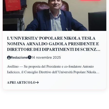
L'UNIVERSITA’ POPOLARE NIKOLA TESLA
NOMINA ARNALDO GADOLA PRESIDENTE E
DIRETTORE DEI DIPARTIMENTI DI SCIENZE
GIURIDICHE, ECONOMICHE, SCIENZE
Redazione
14 novembre 2025
POLITICHE, PSICOLOGIA, SCIENZE UMANE,
FILOSOFIA E PEDAGOGIA
Avellino — Su proposta del Presidente e co-fondatore Antonio
Iadicicco, il Consiglio Direttivo dell’Università Popolare Nikola
Tesla ha istituito il Polo di Scienze Umane e Sociali, articolato nei
APRI ARTICOLO
Dipartimenti di Scienze Giuridiche ed Economiche, Scienze
Politiche, Psicologia, Scienze Umane, Filosofia e Pedagogia.