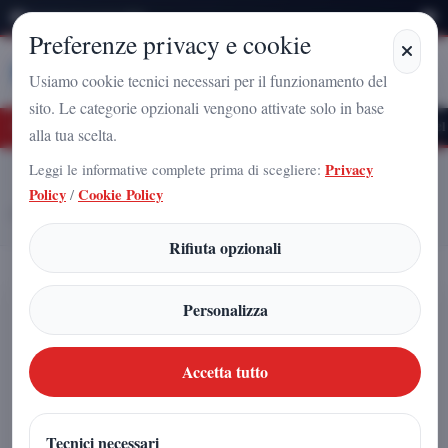
Domenica 9 Agosto 2026
Preferenze privacy e cookie
Stampa
Campania
Usiamo cookie tecnici necessari per il funzionamento del
sito. Le categorie opzionali vengono attivate solo in base
ro Nazionale a Caserta: l'uomo che sta costruendo il radicamento del movimento su
alla tua scelta.
Leggi le informative complete prima di scegliere:
Privacy
Home
Articoli
Policy
/
Cookie Policy
3I/ATLAS e i tre getti simmetrici: fenomeno naturale o sistema
organizzato? Cosa dice davvero lo studio
Rifiuta opzionali
3I/ATLAS e i tre getti simmetrici:
Personalizza
fenomeno naturale o sistema
organizzato? Cosa dice davvero lo
Accetta tutto
studio
Tecnici necessari