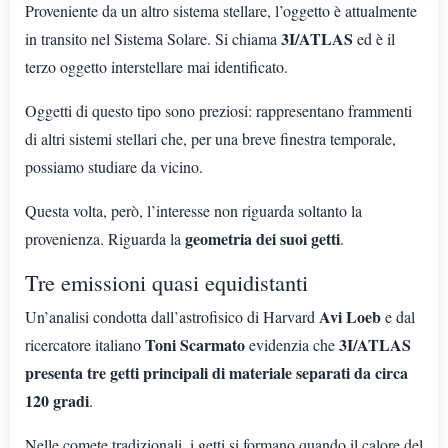
Proveniente da un altro sistema stellare, l’oggetto è attualmente
3I/ATLAS
in transito nel Sistema Solare. Si chiama
ed è il
terzo oggetto interstellare mai identificato.
Oggetti di questo tipo sono preziosi: rappresentano frammenti
di altri sistemi stellari che, per una breve finestra temporale,
possiamo studiare da vicino.
Questa volta, però, l’interesse non riguarda soltanto la
geometria dei suoi getti
provenienza. Riguarda la
.
Tre emissioni quasi equidistanti
Avi Loeb
Un’analisi condotta dall’astrofisico di Harvard
e dal
Toni Scarmato
3I/ATLAS
ricercatore italiano
evidenzia che
presenta tre getti principali di materiale separati da circa
120 gradi
.
Nelle comete tradizionali, i getti si formano quando il calore del