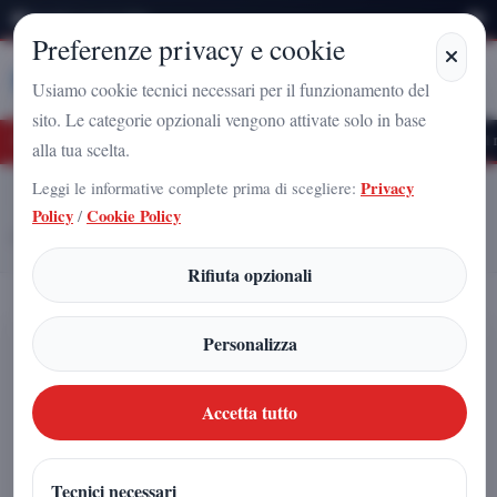
Venerdì 7 Agosto 2026
Preferenze privacy e cookie
Stampa
Campania
Usiamo cookie tecnici necessari per il funzionamento del
sito. Le categorie opzionali vengono attivate solo in base
uturo Nazionale a Caserta: l'uomo che sta costruendo il radicamento del movimento
alla tua scelta.
Leggi le informative complete prima di scegliere:
Privacy
Home
Articoli
Policy
/
Cookie Policy
Tragico inseguimento a Peschiera Borromeo: muore un agente della
Polizia Locale di Milano
Rifiuta opzionali
Tragico inseguimento a Peschiera
Personalizza
Borromeo: muore un agente della
Polizia Locale di Milano
Accetta tutto
Redazione
|
Tecnici necessari