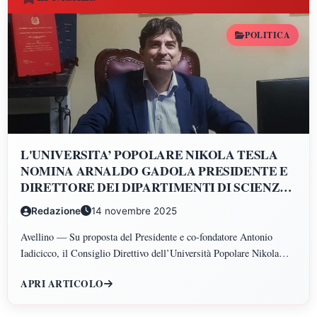
POLITICA
L'UNIVERSITA’ POPOLARE NIKOLA TESLA
NOMINA ARNALDO GADOLA PRESIDENTE E
DIRETTORE DEI DIPARTIMENTI DI SCIENZE
GIURIDICHE, ECONOMICHE, SCIENZE
Redazione
14 novembre 2025
POLITICHE, PSICOLOGIA, SCIENZE UMANE,
FILOSOFIA E PEDAGOGIA
Avellino — Su proposta del Presidente e co-fondatore Antonio
Iadicicco, il Consiglio Direttivo dell’Università Popolare Nikola
Tesla ha istituito il Polo di Scienze Umane e Sociali, articolato nei
APRI ARTICOLO
Dipartimenti di Scienze Giuridiche ed Economiche, Scienze
Politiche, Psicologia, Scienze Umane, Filosofia e Pedagogia.