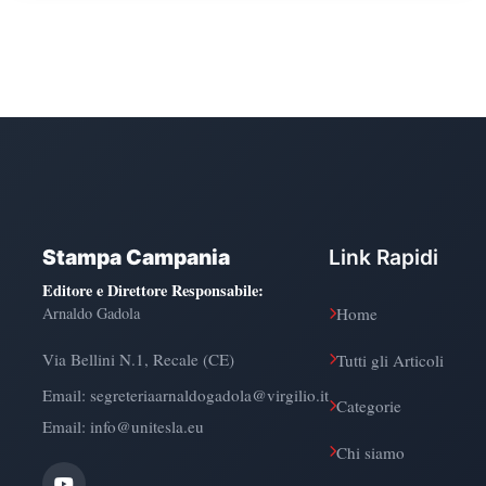
Stampa Campania
Link Rapidi
Editore e Direttore Responsabile
:
Arnaldo Gadola
Home
Via Bellini N.1, Recale (CE)
Tutti gli Articoli
Email:
segreteriaarnaldogadola@virgilio.it
Categorie
Email: info@unitesla.eu
Chi siamo