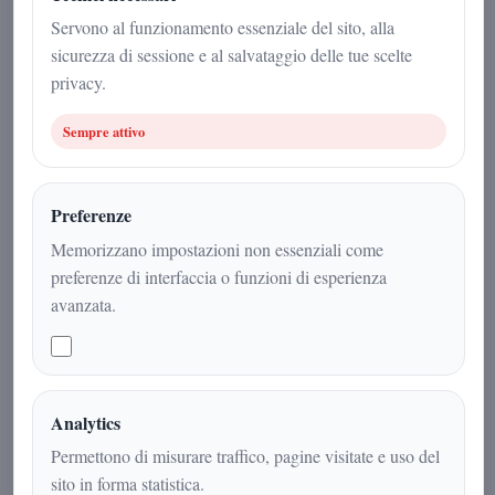
23 giugno 2026
Servono al funzionamento essenziale del sito, alla
sicurezza di sessione e al salvataggio delle tue scelte
Cronaca
|
2
min
|
privacy.
Sempre attivo
Preferenze
Memorizzano impostazioni non essenziali come
preferenze di interfaccia o funzioni di esperienza
avanzata.
Un agente della Polizia Locale di
Analytics
Milano ha perso la vita nella tarda
Permettono di misurare traffico, pagine visitate e uso del
serata del 22 giugno durante un
sito in forma statistica.