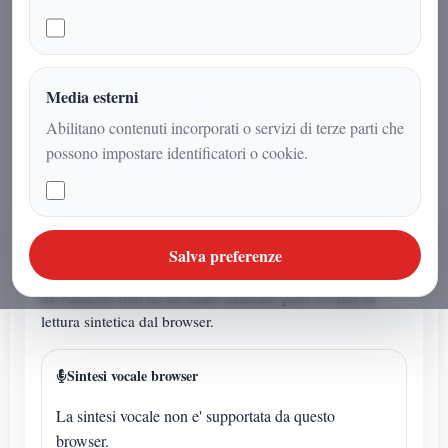
inseguimento avvenuto in via Milano,
nei pressi del fiume Lambro e della
pista dell’aeroporto di Linate.
Dinamica ancora in fase di
Media esterni
accertamento.
Abilitano contenuti incorporati o servizi di terze parti che
possono impostare identificatori o cookie.
AUDIO ARTICOLO
Salva preferenze
Ascolta o avvia la sintesi
Se l'articolo non ha un audio dedicato puoi avviare la
lettura sintetica dal browser.
Sintesi vocale browser
La sintesi vocale non e' supportata da questo
browser.