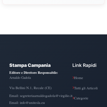
Politiche, Psicologia, Scienze Umane, Filosofia e Pedagogia.
Stampa Campania
Link Rapidi
Editore e Direttore Responsabile
:
Arnaldo Gadola
Home
Via Bellini N.1, Recale (CE)
Tutti gli Articoli
Email:
segreteriaarnaldogadola@virgilio.it
Categorie
Email: info@unitesla.eu