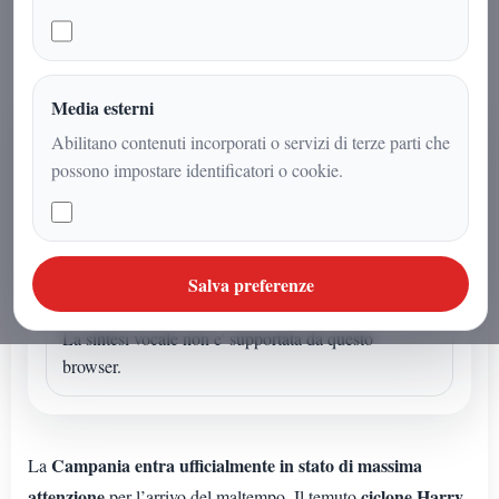
Harry.
Media esterni
AUDIO ARTICOLO
Abilitano contenuti incorporati o servizi di terze parti che
possono impostare identificatori o cookie.
Ascolta o avvia la sintesi
Se l'articolo non ha un audio dedicato puoi avviare la
lettura sintetica dal browser.
Salva preferenze
Sintesi vocale browser
La sintesi vocale non e' supportata da questo
browser.
Campania entra ufficialmente in stato di massima
La
attenzione
ciclone Harry
per l’arrivo del maltempo. Il temuto
,