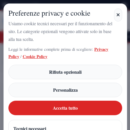
Giovedì 6 Agosto 2026
Preferenze privacy e cookie
Stampa
Campania
Usiamo cookie tecnici necessari per il funzionamento del
sito. Le categorie opzionali vengono attivate solo in base
turo Nazionale a Caserta: l'uomo che sta costruendo il radicamento del movimento 
alla tua scelta.
Leggi le informative complete prima di scegliere:
Privacy
Home
Articoli
Policy
/
Cookie Policy
Ciclone Harry in arrivo, la Campania si ferma: scuole chiuse e massima
allerta per il vento forte
Rifiuta opzionali
Ciclone Harry in arrivo, la Campania
Personalizza
si ferma: scuole chiuse e massima
allerta per il vento forte
Accetta tutto
Redazione
|
Tecnici necessari