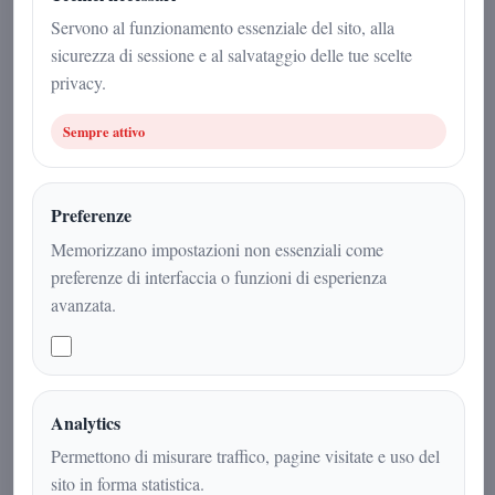
20 gennaio 2026
Servono al funzionamento essenziale del sito, alla
sicurezza di sessione e al salvataggio delle tue scelte
Cronaca
|
2
min
|
privacy.
Sempre attivo
Preferenze
Memorizzano impostazioni non essenziali come
preferenze di interfaccia o funzioni di esperienza
avanzata.
Maltempo in Campania, vento forte e
Analytics
scuole chiuse nel Casertano: massima
Permettono di misurare traffico, pagine visitate e uso del
attenzione per l’arrivo del ciclone
sito in forma statistica.