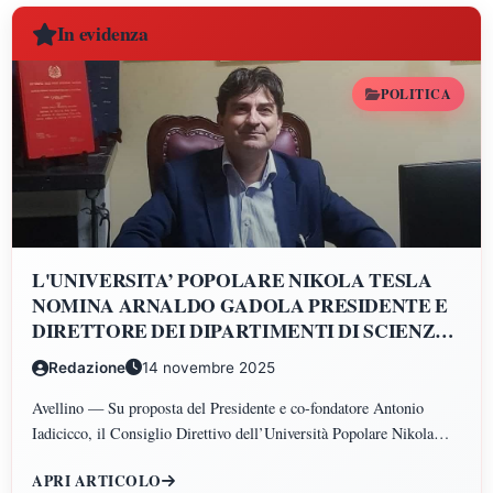
In evidenza
POLITICA
L'UNIVERSITA’ POPOLARE NIKOLA TESLA
NOMINA ARNALDO GADOLA PRESIDENTE E
DIRETTORE DEI DIPARTIMENTI DI SCIENZE
GIURIDICHE, ECONOMICHE, SCIENZE
Redazione
14 novembre 2025
POLITICHE, PSICOLOGIA, SCIENZE UMANE,
FILOSOFIA E PEDAGOGIA
Avellino — Su proposta del Presidente e co-fondatore Antonio
Iadicicco, il Consiglio Direttivo dell’Università Popolare Nikola
Tesla ha istituito il Polo di Scienze Umane e Sociali, articolato nei
APRI ARTICOLO
Dipartimenti di Scienze Giuridiche ed Economiche, Scienze