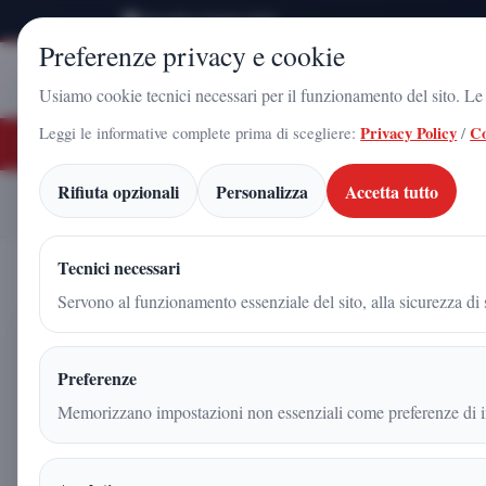
Giovedì 6 Agosto 2026
Preferenze privacy e cookie
Stampa
Campania
Usiamo cookie tecnici necessari per il funzionamento del sito. Le c
Leggi le informative complete prima di scegliere:
Privacy Policy
/
Co
ULTIME NOTIZIE
do Gadola, il volto di Futuro Nazionale a Caserta: l'uomo che sta costruendo i
Rifiuta opzionali
Personalizza
Accetta tutto
Arnaldo Gadola, la spinta 
Home
Articoli
Tecnici necessari
Servono al funzionamento essenziale del sito, alla sicurezza di s
Arnaldo Gadola, la spinta de
Preferenze
Campania: il protagonista ch
Memorizzano impostazioni non essenziali come preferenze di in
equilibri territoriali