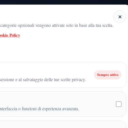
Home
Categorie
Articoli
Notiziario audio
ategorie opzionali vengono attivate solo in base alla tua scelta.
okie Policy
l radicamento del movimento sul territorio
ARNALDO GADOLA, UN NOME
decisiva di Futuro Nazionale in Campania: il protagonista che sta ridisegnando g
Sempre attivo
essione e al salvataggio delle tue scelte privacy.
cisiva di Futuro Nazionale in
e sta ridisegnando gli
terfaccia o funzioni di esperienza avanzata.