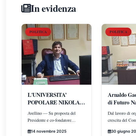
In evidenza
POLITICA
POLITICA
L'UNIVERSITA’
Arnaldo Gado
POPOLARE NIKOLA
di Futuro Na
TESLA NOMINA
Caserta: l'u
Avellino — Su proposta del
Dal lavoro di or
ARNALDO GADOLA
costruendo i
Presidente e co-fondatore
crescita del Com
PRESIDENTE E
radicamento
Antonio Iadicicco, il Consiglio
203, passando pe
DIRETTORE DEI
movimento su
14 novembre 2025
30 giugno 2
Direttivo dell’Università
pubbliche e nuov