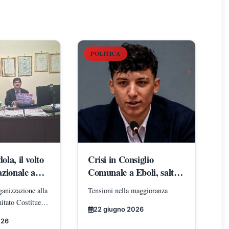
POLITICA
la, il volto
Crisi in Consiglio
zionale a
Comunale a Eboli, salta
omo che sta
l'approvazione del
ganizzazione alla
Tensioni nella maggioranza
l
bilancio.
itato Costituente
 del
22 giugno 2026
r iniziative
l territorio
026
e adesioni: