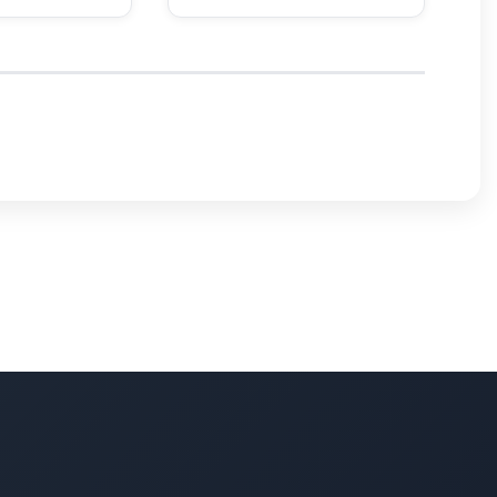
si conferma uno
 dell'espansione
ale nella
erta.