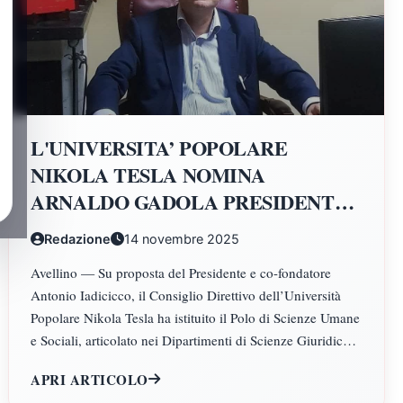
L'UNIVERSITA’ POPOLARE
NIKOLA TESLA NOMINA
ARNALDO GADOLA PRESIDENTE
E DIRETTORE DEI DIPARTIMENTI
Redazione
14 novembre 2025
DI SCIENZE GIURIDICHE,
Avellino — Su proposta del Presidente e co-fondatore
ECONOMICHE, SCIENZE
Antonio Iadicicco, il Consiglio Direttivo dell’Università
POLITICHE, PSICOLOGIA,
Popolare Nikola Tesla ha istituito il Polo di Scienze Umane
SCIENZE UMANE, FILOSOFIA E
e Sociali, articolato nei Dipartimenti di Scienze Giuridiche
PEDAGOGIA
ed Economiche, Scienze Politiche, Psicologia, Scienze
APRI ARTICOLO
Umane, Filosofia e Pedagogia.