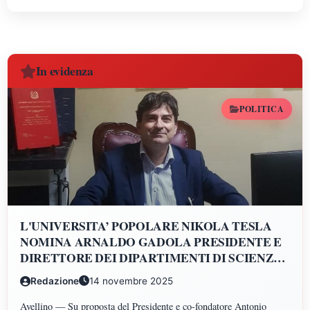
In evidenza
POLITICA
L'UNIVERSITA’ POPOLARE NIKOLA TESLA
NOMINA ARNALDO GADOLA PRESIDENTE E
DIRETTORE DEI DIPARTIMENTI DI SCIENZE
GIURIDICHE, ECONOMICHE, SCIENZE
Redazione
14 novembre 2025
POLITICHE, PSICOLOGIA, SCIENZE UMANE,
FILOSOFIA E PEDAGOGIA
Avellino — Su proposta del Presidente e co-fondatore Antonio