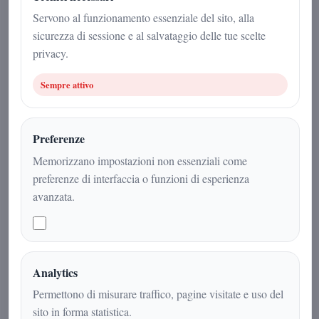
22 gennaio 2026
Servono al funzionamento essenziale del sito, alla
sicurezza di sessione e al salvataggio delle tue scelte
Misteri
|
5
min
|
privacy.
Sempre attivo
Preferenze
Memorizzano impostazioni non essenziali come
preferenze di interfaccia o funzioni di esperienza
avanzata.
La tempesta geomagnetica del 19
Analytics
gennaio 2026 apre nuovi interrogativi
Permettono di misurare traffico, pagine visitate e uso del
sul campo magnetico terrestre
sito in forma statistica.