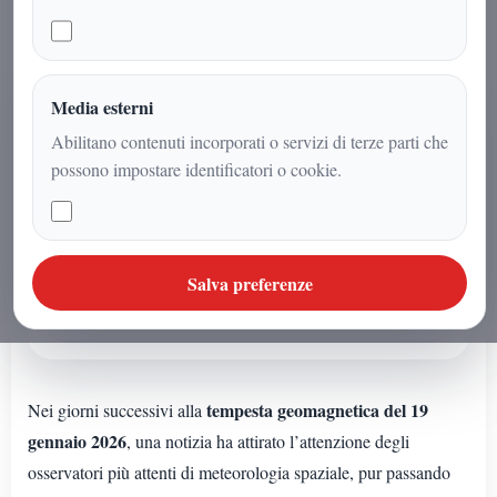
AUDIO ARTICOLO
Media esterni
Ascolta l'audio articolo
Abilitano contenuti incorporati o servizi di terze parti che
possono impostare identificatori o cookie.
Questo articolo ha un audio dedicato della redazione.
Riproduzione audio disponibile
Salva preferenze
tempesta geomagnetica del 19
Nei giorni successivi alla
gennaio 2026
, una notizia ha attirato l’attenzione degli
osservatori più attenti di meteorologia spaziale, pur passando