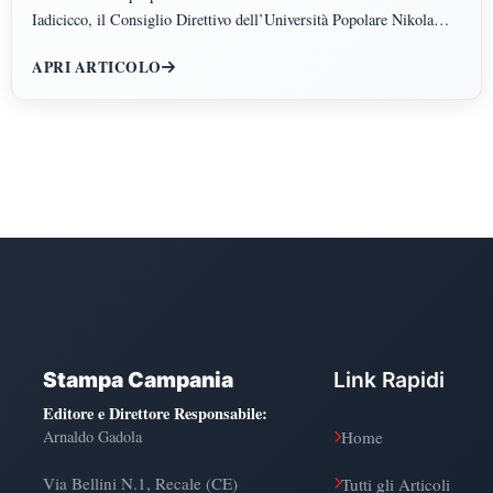
Iadicicco, il Consiglio Direttivo dell’Università Popolare Nikola
Tesla ha istituito il Polo di Scienze Umane e Sociali, articolato nei
APRI ARTICOLO
Dipartimenti di Scienze Giuridiche ed Economiche, Scienze
Politiche, Psicologia, Scienze Umane, Filosofia e Pedagogia.
Stampa Campania
Link Rapidi
Editore e Direttore Responsabile
:
Arnaldo Gadola
Home
Via Bellini N.1, Recale (CE)
Tutti gli Articoli