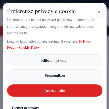
Venerdì 7 Agosto 2026
Preferenze privacy e cookie
Stampa
Campania
Usiamo cookie tecnici necessari per il funzionamento del
sito. Le categorie opzionali vengono attivate solo in base
azionale a Caserta: l'uomo che sta costruendo il radicamento del movimento sul te
alla tua scelta.
Leggi le informative complete prima di scegliere:
Privacy
Home
Articoli
Policy
/
Cookie Policy
Aurore nell’Anomalia del Sud Atlantico: un segnale che non può essere
ignorato
Rifiuta opzionali
Aurore nell’Anomalia del Sud
Personalizza
Atlantico: un segnale che non può
essere ignorato
Accetta tutto
Antonio Iadicicco
|
Tecnici necessari