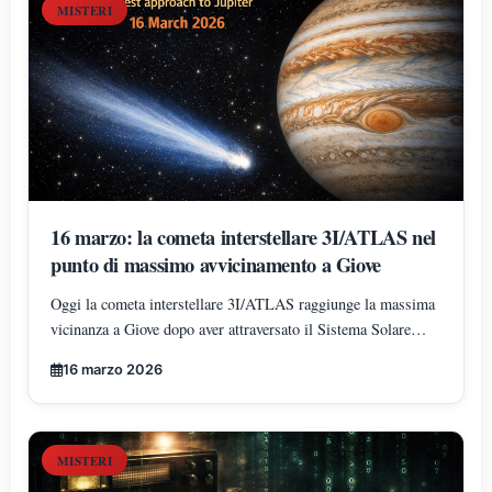
MISTERI
16 marzo: la cometa interstellare 3I/ATLAS nel
punto di massimo avvicinamento a Giove
Oggi la cometa interstellare 3I/ATLAS raggiunge la massima
vicinanza a Giove dopo aver attraversato il Sistema Solare
lungo una traiettoria insolita che ha incrociato Marte, Venere e
16 marzo 2026
la regione dell’orbita terrestre vicino al solstizio d’inverno.
MISTERI