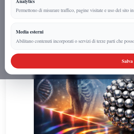
Analytics
Permettono di misurare traffico, pagine visitate e uso del sito in
Redazione
|
6 febbraio 2026
Media esterni
|
4
min
|
Scienza
Abilitano contenuti incorporati o servizi di terze parti che poss
Salva