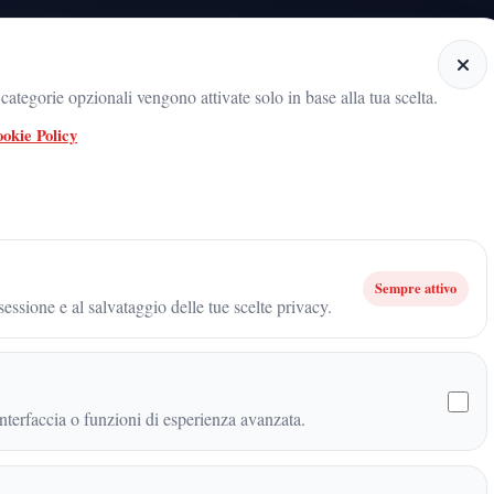
Home
Categorie
Articoli
Notiziario audio
ategorie opzionali vengono attivate solo in base alla tua scelta.
okie Policy
radicamento del movimento sul territorio
ARNALDO GADOLA, UN NOME 
 diventa di metallo: perché il nuovo record quantistico cambia il modo in cui gu
Sempre attivo
essione e al salvataggio delle tue scelte privacy.
enta di metallo: perché il
bia il modo in cui
terfaccia o funzioni di esperienza avanzata.