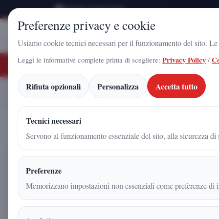
Venerdì 7 Agosto 2026
Preferenze privacy e cookie
Stampa
Campania
Usiamo cookie tecnici necessari per il funzionamento del sito. Le c
Leggi le informative complete prima di scegliere:
Privacy Policy
/
Co
ULTIME NOTIZIE
 Gadola, il volto di Futuro Nazionale a Caserta: l'uomo che sta costruendo il 
Rifiuta opzionali
Personalizza
Accetta tutto
Il “gatto di Schrödinger”
Home
Articoli
Tecnici necessari
Servono al funzionamento essenziale del sito, alla sicurezza di s
Il “gatto di Schrödinger” div
Preferenze
nuovo record quantistico cam
Memorizzano impostazioni non essenziali come preferenze di in
guardiamo la realtà