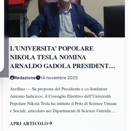
L'UNIVERSITA’ POPOLARE
NIKOLA TESLA NOMINA
ARNALDO GADOLA PRESIDENTE
E DIRETTORE DEI DIPARTIMENTI
Redazione
14 novembre 2025
DI SCIENZE GIURIDICHE,
Avellino — Su proposta del Presidente e co-fondatore
ECONOMICHE, SCIENZE
Antonio Iadicicco, il Consiglio Direttivo dell’Università
POLITICHE, PSICOLOGIA,
Popolare Nikola Tesla ha istituito il Polo di Scienze Umane
SCIENZE UMANE, FILOSOFIA E
e Sociali, articolato nei Dipartimenti di Scienze Giuridiche
PEDAGOGIA
ed Economiche, Scienze Politiche, Psicologia, Scienze
APRI ARTICOLO
Umane, Filosofia e Pedagogia.