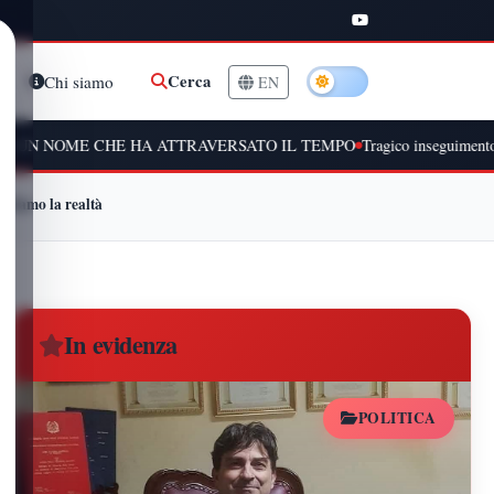
Cerca
Chi siamo
EN
CHE HA ATTRAVERSATO IL TEMPO
Tragico inseguimento a Peschiera Bo
ardiamo la realtà
In evidenza
POLITICA