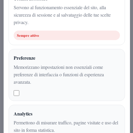
Redazione
|
Servono al funzionamento essenziale del sito, alla
10 maggio 2026
sicurezza di sessione e al salvataggio delle tue scelte
privacy.
Attualità
|
4
min
|
Sempre attivo
Preferenze
Memorizzano impostazioni non essenziali come
preferenze di interfaccia o funzioni di esperienza
avanzata.
Analytics
Dietro il silenzio di un grande
Permettono di misurare traffico, pagine visitate e uso del
osservatore, si nasconde un
sito in forma statistica.