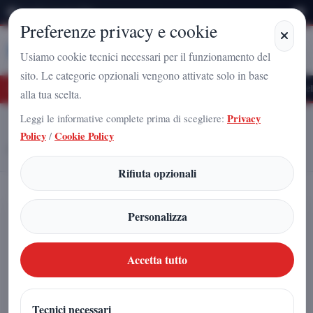
Venerdì 7 Agosto 2026
Preferenze privacy e cookie
Stampa
Campania
Usiamo cookie tecnici necessari per il funzionamento del
sito. Le categorie opzionali vengono attivate solo in base
turo Nazionale a Caserta: l'uomo che sta costruendo il radicamento del movimento 
alla tua scelta.
Leggi le informative complete prima di scegliere:
Privacy
Home
Articoli
Policy
/
Cookie Policy
ARNALDO GADOLA, IL TACITURNO SOLO IN APPARENZA CHE
NON ARRETRA MAI
Rifiuta opzionali
ARNALDO GADOLA, IL
Personalizza
TACITURNO SOLO IN
APPARENZA CHE NON
Accetta tutto
ARRETRA MAI
Tecnici necessari