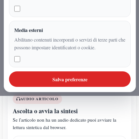
professionista rispettato per
preparazione, lucidità, analizza e
colpisce con la forza della cultura,
della competenza e della preparazione
Media esterni
giuridica. Arnaldo Gadola continua a
Abilitano contenuti incorporati o servizi di terze parti che
imporsi come una delle figure più
possono impostare identificatori o cookie.
poliedriche e combattive del
panorama culturale italiano
Salva preferenze
AUDIO ARTICOLO
Ascolta o avvia la sintesi
Se l'articolo non ha un audio dedicato puoi avviare la
lettura sintetica dal browser.