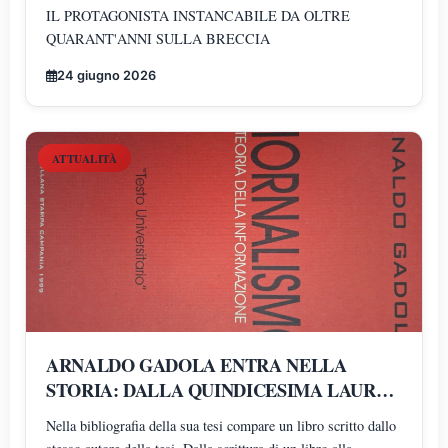
IL PROTAGONISTA INSTANCABILE DA OLTRE
QUARANT'ANNI SULLA BRECCIA
24 giugno 2026
ATTUALITÀ
ARNALDO GADOLA ENTRA NELLA
STORIA: DALLA QUINDICESIMA LAUREA
AD UN SUO LIBRO NELLA BIBLIOGRAFIA
Nella bibliografia della sua tesi compare un libro scritto dallo
DELL'ULTIMA TESI