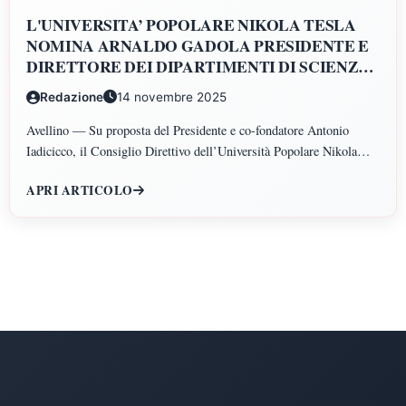
L'UNIVERSITA’ POPOLARE NIKOLA TESLA
NOMINA ARNALDO GADOLA PRESIDENTE E
DIRETTORE DEI DIPARTIMENTI DI SCIENZE
GIURIDICHE, ECONOMICHE, SCIENZE
Redazione
14 novembre 2025
POLITICHE, PSICOLOGIA, SCIENZE UMANE,
FILOSOFIA E PEDAGOGIA
Avellino — Su proposta del Presidente e co-fondatore Antonio
Iadicicco, il Consiglio Direttivo dell’Università Popolare Nikola
Tesla ha istituito il Polo di Scienze Umane e Sociali, articolato nei
APRI ARTICOLO
Dipartimenti di Scienze Giuridiche ed Economiche, Scienze
Politiche, Psicologia, Scienze Umane, Filosofia e Pedagogia.