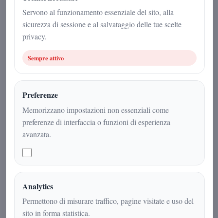
Cultura
|
4
min
|
Servono al funzionamento essenziale del sito, alla
sicurezza di sessione e al salvataggio delle tue scelte
privacy.
Sempre attivo
Preferenze
Memorizzano impostazioni non essenziali come
preferenze di interfaccia o funzioni di esperienza
avanzata.
Un itinerario multidisciplinare che
unisce diritto, filologia, filosofia,
educazione, psicologia, politica,
Analytics
economia e sport in una visione
Permettono di misurare traffico, pagine visitate e uso del
unitaria del sapere
sito in forma statistica.