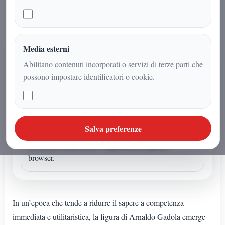
Media esterni
AUDIO ARTICOLO
Abilitano contenuti incorporati o servizi di terze parti che
Ascolta o avvia la sintesi
possono impostare identificatori o cookie.
Se l'articolo non ha un audio dedicato puoi avviare la
lettura sintetica dal browser.
Sintesi vocale browser
Salva preferenze
La sintesi vocale non e' supportata da questo
browser.
In un’epoca che tende a ridurre il sapere a competenza
immediata e utilitaristica, la figura di Arnaldo Gadola emerge