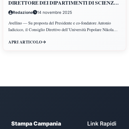
DIRETTORE DEI DIPARTIMENTI DI SCIENZE
GIURIDICHE, ECONOMICHE, SCIENZE
Redazione
14 novembre 2025
POLITICHE, PSICOLOGIA, SCIENZE UMANE,
FILOSOFIA E PEDAGOGIA
Avellino — Su proposta del Presidente e co-fondatore Antonio
Iadicicco, il Consiglio Direttivo dell’Università Popolare Nikola
Tesla ha istituito il Polo di Scienze Umane e Sociali, articolato nei
APRI ARTICOLO
Dipartimenti di Scienze Giuridiche ed Economiche, Scienze
Politiche, Psicologia, Scienze Umane, Filosofia e Pedagogia.
Stampa Campania
Link Rapidi