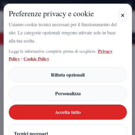
Venerdì 7 Agosto 2026
Preferenze privacy e cookie
Stampa
Campania
Usiamo cookie tecnici necessari per il funzionamento del
sito. Le categorie opzionali vengono attivate solo in base
turo Nazionale a Caserta: l'uomo che sta costruendo il radicamento del movimento 
alla tua scelta.
Leggi le informative complete prima di scegliere:
Privacy
Home
Articoli
Policy
/
Cookie Policy
Arnaldo Gadola, protagonista di un percorso culturale
Rifiuta opzionali
Arnaldo Gadola, protagonista di un
Personalizza
percorso culturale
Accetta tutto
Redazione
|
17 aprile 2026
Tecnici necessari