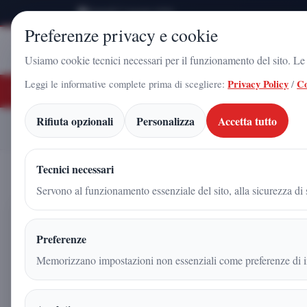
Venerdì 7 Agosto 2026
Preferenze privacy e cookie
Stampa
Campania
Usiamo cookie tecnici necessari per il funzionamento del sito. Le c
Leggi le informative complete prima di scegliere:
Privacy Policy
/
Co
ULTIME NOTIZIE
ldo Gadola, il volto di Futuro Nazionale a Caserta: l'uomo che sta costruendo i
Rifiuta opzionali
Personalizza
Accetta tutto
Arnaldo Gadola, l’uomo del
Home
Articoli
Tecnici necessari
Servono al funzionamento essenziale del sito, alla sicurezza di s
Arnaldo Gadola, l’uomo delle 
Preferenze
dell’impegno civile
Memorizzano impostazioni non essenziali come preferenze di in
Redazione
|