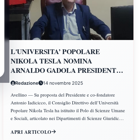
L'UNIVERSITA’ POPOLARE
NIKOLA TESLA NOMINA
ARNALDO GADOLA PRESIDENTE
E DIRETTORE DEI DIPARTIMENTI
Redazione
14 novembre 2025
DI SCIENZE GIURIDICHE,
Avellino — Su proposta del Presidente e co-fondatore
ECONOMICHE, SCIENZE
Antonio Iadicicco, il Consiglio Direttivo dell’Università
POLITICHE, PSICOLOGIA,
Popolare Nikola Tesla ha istituito il Polo di Scienze Umane
SCIENZE UMANE, FILOSOFIA E
e Sociali, articolato nei Dipartimenti di Scienze Giuridiche
PEDAGOGIA
ed Economiche, Scienze Politiche, Psicologia, Scienze
APRI ARTICOLO
Umane, Filosofia e Pedagogia.