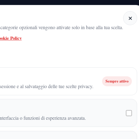
Home
Categorie
Articoli
Notiziario audio
ategorie opzionali vengono attivate solo in base alla tua scelta.
okie Policy
l radicamento del movimento sul territorio
ARNALDO GADOLA, UN NOME
le istituzioni, della cultura e dell’impegno civile
Sempre attivo
essione e al salvataggio delle tue scelte privacy.
istituzioni, della cultura e
terfaccia o funzioni di esperienza avanzata.