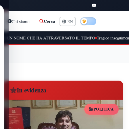
Cerca
Chi siamo
EN
 CHE HA ATTRAVERSATO IL TEMPO
Tragico inseguimento a Peschiera
In evidenza
POLITICA