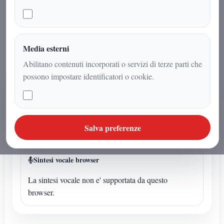
sanità efficiente, infrastrutture
dignitose e meritocrazia al centro
dell’azione pubblica
Media esterni
Abilitano contenuti incorporati o servizi di terze parti che
possono impostare identificatori o cookie.
AUDIO ARTICOLO
Ascolta o avvia la sintesi
Se l'articolo non ha un audio dedicato puoi avviare la
Salva preferenze
lettura sintetica dal browser.
Sintesi vocale browser
La sintesi vocale non e' supportata da questo
browser.