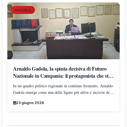
POLITICA
Arnaldo Gadola, la spinta decisiva di Futuro
Nazionale in Campania: il protagonista che sta
ridisegnando gli equilibri territoriali
In un quadro politico regionale in continuo fermento, Arnaldo
Gadola emerge come una delle figure più attive e incisive del
panorama di Futuro Nazionale in Campania, incarnando un
23 giugno 2026
modello di leadership territoriale determinata, strutturata e in
costante espansione.