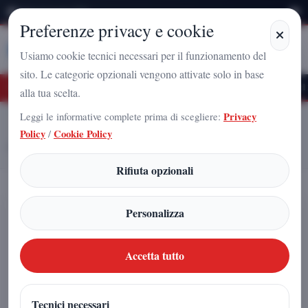
Sabato 8 Agosto 2026
Preferenze privacy e cookie
Stampa
Campania
Usiamo cookie tecnici necessari per il funzionamento del
sito. Le categorie opzionali vengono attivate solo in base
uro Nazionale a Caserta: l'uomo che sta costruendo il radicamento del movimento s
alla tua scelta.
Leggi le informative complete prima di scegliere:
Privacy
Home
Articoli
Policy
/
Cookie Policy
Arnaldo Gadola: “Le priorità in Campania saranno la sanità e
l’occupazione giovanile”
Rifiuta opzionali
Arnaldo Gadola: “Le priorità in
Personalizza
Campania saranno la sanità e
l’occupazione giovanile”
Accetta tutto
Redazione
|
Tecnici necessari