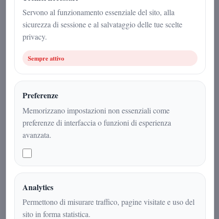
20 marzo 2026
Servono al funzionamento essenziale del sito, alla
sicurezza di sessione e al salvataggio delle tue scelte
Politica
|
3
min
|
privacy.
Sempre attivo
Preferenze
Memorizzano impostazioni non essenziali come
preferenze di interfaccia o funzioni di esperienza
avanzata.
Il referente del Comitato Caserta 203
Analytics
di Futuro Nazionale traccia le linee
Permettono di misurare traffico, pagine visitate e uso del
guida per il rilancio del territorio:
sito in forma statistica.