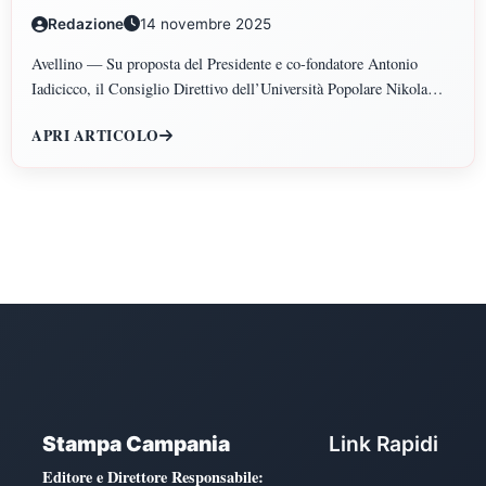
GIURIDICHE, ECONOMICHE, SCIENZE
Redazione
14 novembre 2025
POLITICHE, PSICOLOGIA, SCIENZE UMANE,
FILOSOFIA E PEDAGOGIA
Avellino — Su proposta del Presidente e co-fondatore Antonio
Iadicicco, il Consiglio Direttivo dell’Università Popolare Nikola
Tesla ha istituito il Polo di Scienze Umane e Sociali, articolato nei
APRI ARTICOLO
Dipartimenti di Scienze Giuridiche ed Economiche, Scienze
Politiche, Psicologia, Scienze Umane, Filosofia e Pedagogia.
Stampa Campania
Link Rapidi
Editore e Direttore Responsabile
: