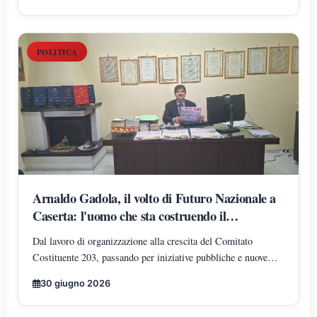
FILOSOFIA E PEDAGOGIA
Economiche, Scienze Politiche, Psicologia, Scienze Umane,
Filosofia e Pedagogia.
POLITICA
Arnaldo Gadola, il volto di Futuro Nazionale a
Caserta: l'uomo che sta costruendo il
radicamento del movimento sul territorio
Dal lavoro di organizzazione alla crescita del Comitato
Costituente 203, passando per iniziative pubbliche e nuove
adesioni: Arnaldo Gadola si conferma uno dei protagonisti
30 giugno 2026
dell'espansione di Futuro Nazionale nella provincia di Caserta.