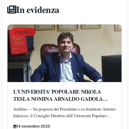
In evidenza
POLITICA
L'UNIVERSITA’ POPOLARE NIKOLA
TESLA NOMINA ARNALDO GADOLA
PRESIDENTE E DIRETTORE DEI
Avellino — Su proposta del Presidente e co-fondatore Antonio
DIPARTIMENTI DI SCIENZE GIURIDICHE,
Iadicicco, il Consiglio Direttivo dell’Università Popolare
ECONOMICHE, SCIENZE POLITICHE,
Nikola Tesla ha istituito il Polo di Scienze Umane e Sociali,
PSICOLOGIA, SCIENZE UMANE,
14 novembre 2025
articolato nei Dipartimenti di Scienze Giuridiche ed