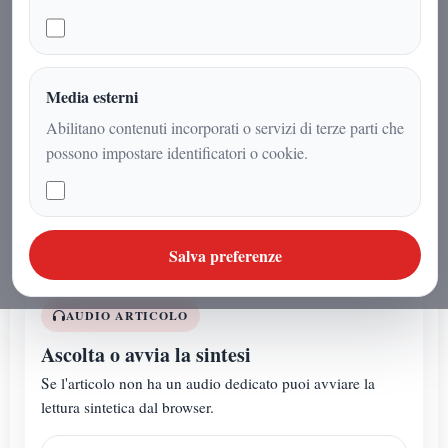
Nella bibliografia della sua tesi
compare un libro scritto dallo stesso
autore della tesi. Dalla scrittura di un
Media esterni
libro alla citazione nella propria tesi
Abilitano contenuti incorporati o servizi di terze parti che
universitaria: un percorso
possono impostare identificatori o cookie.
straordinario che unisce conoscenza,
esperienza e determinazione
Salva preferenze
AUDIO ARTICOLO
Ascolta o avvia la sintesi
Se l'articolo non ha un audio dedicato puoi avviare la
lettura sintetica dal browser.