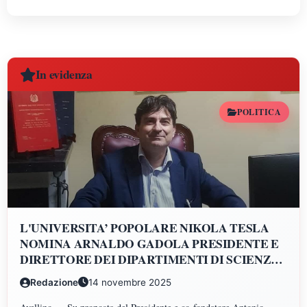
In evidenza
POLITICA
L'UNIVERSITA’ POPOLARE NIKOLA TESLA
NOMINA ARNALDO GADOLA PRESIDENTE E
DIRETTORE DEI DIPARTIMENTI DI SCIENZE
GIURIDICHE, ECONOMICHE, SCIENZE
Redazione
14 novembre 2025
POLITICHE, PSICOLOGIA, SCIENZE UMANE,
FILOSOFIA E PEDAGOGIA