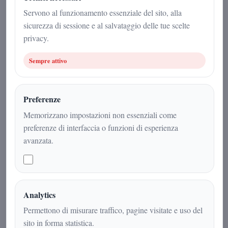
BIBLIOGRAFIA DELL'ULTIMA
Servono al funzionamento essenziale del sito, alla
TESI
sicurezza di sessione e al salvataggio delle tue scelte
privacy.
Redazione
|
Sempre attivo
19 giugno 2026
Attualità
|
3
min
|
Preferenze
Memorizzano impostazioni non essenziali come
preferenze di interfaccia o funzioni di esperienza
avanzata.
Analytics
Permettono di misurare traffico, pagine visitate e uso del
sito in forma statistica.