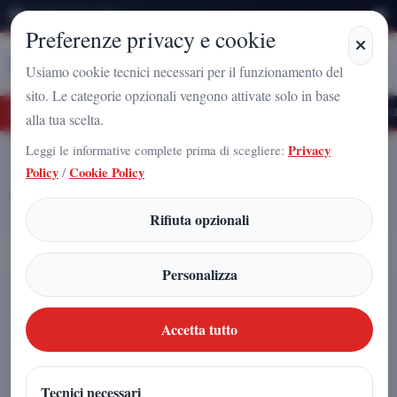
Giovedì 6 Agosto 2026
Preferenze privacy e cookie
Stampa
Campania
Usiamo cookie tecnici necessari per il funzionamento del
sito. Le categorie opzionali vengono attivate solo in base
uturo Nazionale a Caserta: l'uomo che sta costruendo il radicamento del movimento
alla tua scelta.
Leggi le informative complete prima di scegliere:
Privacy
Home
Articoli
Policy
/
Cookie Policy
ARNALDO GADOLA ENTRA NELLA STORIA: DALLA
QUINDICESIMA LAUREA AD UN SUO LIBRO NELLA
BIBLIOGRAFIA DELL'ULTIMA TESI
Rifiuta opzionali
Personalizza
ARNALDO GADOLA ENTRA
NELLA STORIA: DALLA
Accetta tutto
QUINDICESIMA LAUREA AD UN
SUO LIBRO NELLA
Tecnici necessari