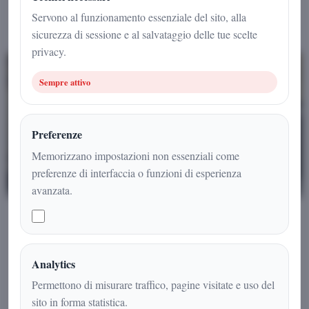
Servono al funzionamento essenziale del sito, alla
Tutte
7
sicurezza di sessione e al salvataggio delle tue scelte
privacy.
Attualita
7
Sempre attivo
Attualità
42
Preferenze
Cronaca
Memorizzano impostazioni non essenziali come
10
preferenze di interfaccia o funzioni di esperienza
ATTUALITA
avanzata.
Cultura
14
23 maggio 2026
•
Redazione
Economia
1
Arnaldo Gadola, l’uomo delle istituzioni,
della cultura e dell’impegno civile
Analytics
Misteri
19
Permettono di misurare traffico, pagine visitate e uso del
Dalla magistratura al giornalismo, dall’insegnamento alla
sito in forma statistica.
politica: il percorso straordinario di un protagonista della vita