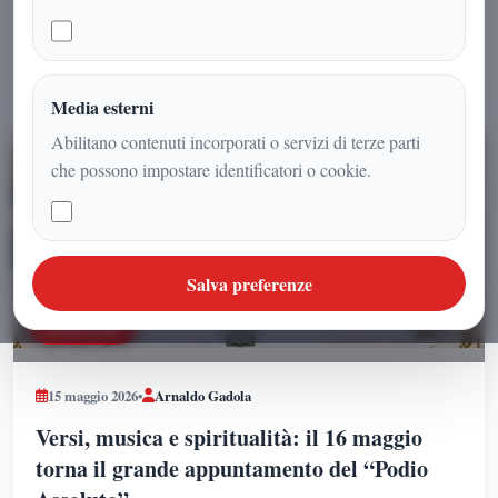
Motori
3
pubblica italiana
LEGGI L'ARTICOLO
Politica
48
Media esterni
Abilitano contenuti incorporati o servizi di terze parti
STORIA
1
che possono impostare identificatori o cookie.
Scienza
15
Salva preferenze
Spettacolo
1
ATTUALITA
Sport
48
15 maggio 2026
•
Arnaldo Gadola
Territorio
3
Versi, musica e spiritualità: il 16 maggio
torna il grande appuntamento del “Podio
Videogiochi
3