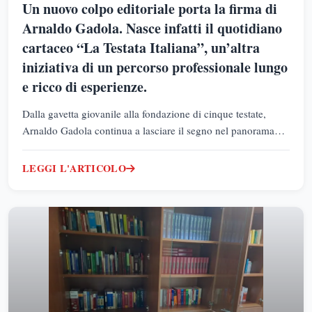
Un nuovo colpo editoriale porta la firma di
Arnaldo Gadola. Nasce infatti il quotidiano
cartaceo “La Testata Italiana”, un’altra
iniziativa di un percorso professionale lungo
e ricco di esperienze.
Dalla gavetta giovanile alla fondazione di cinque testate,
Arnaldo Gadola continua a lasciare il segno nel panorama
giornalistico italiano. Con “La Testata Italiana” si rinnova una
storia fatta di passione, determinazione e visione.
LEGGI L'ARTICOLO