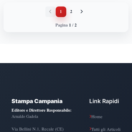
1
2
Pagina
1
/
2
Stampa Campania
Link Rapidi
Editore e Direttore Responsabile
:
Arnaldo Gadola
Home
Via Bellini N.1, Recale (CE)
Tutti gli Articoli