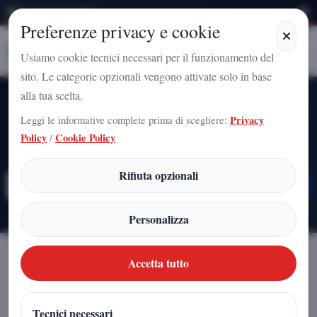
Giovedì 6 Agosto 2026
Preferenze privacy e cookie
Stampa
Campania
Usiamo cookie tecnici necessari per il funzionamento del
sito. Le categorie opzionali vengono attivate solo in base
alla tua scelta.
Tutti gli Articoli
Leggi le informative complete prima di scegliere:
Privacy
Policy
/
Cookie Policy
Esplora la nostra collezione completa
Rifiuta opzionali
Personalizza
Accetta tutto
Filtra per Categoria
Tecnici necessari