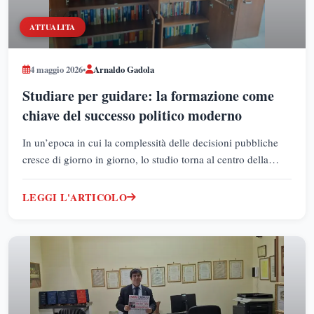
ATTUALITA
4 maggio 2026
•
Arnaldo Gadola
Studiare per guidare: la formazione come
chiave del successo politico moderno
In un’epoca in cui la complessità delle decisioni pubbliche
cresce di giorno in giorno, lo studio torna al centro della
scena politica come strumento imprescindibile per governare
con competenza. Questo articolo esplora perché la
LEGGI L'ARTICOLO
formazione culturale e accademica rappresenti non solo un
vantaggio, ma una vera e propria necessità per chi ambisce a
guidare una comunità. Tra visione strategica, capacità critica
e autorevolezza, emerge un ritratto del politico
contemporaneo: preparato, consapevole e pronto ad
affrontare le sfide del presente.