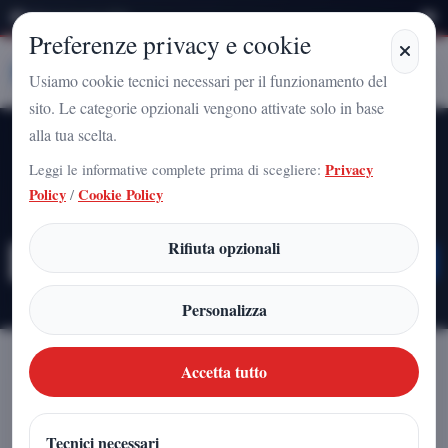
Sabato 8 Agosto 2026
Preferenze privacy e cookie
Stampa
Campania
Usiamo cookie tecnici necessari per il funzionamento del
sito. Le categorie opzionali vengono attivate solo in base
alla tua scelta.
Tutti gli Articoli
Leggi le informative complete prima di scegliere:
Privacy
Policy
/
Cookie Policy
Esplora la nostra collezione completa
Rifiuta opzionali
Personalizza
Accetta tutto
Filtra per Categoria
Tecnici necessari