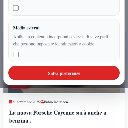
Motori
3
sappiamo davvero oggi sul futuro dello stabilimento
campano
LEGGI L'ARTICOLO
Politica
48
Media esterni
Abilitano contenuti incorporati o servizi di terze parti
STORIA
1
che possono impostare identificatori o cookie.
Scienza
15
Salva preferenze
Spettacolo
1
MOTORI
Sport
48
21 novembre 2025
•
Fabio Iadicicco
Territorio
3
La nuova Porsche Cayenne sarà anche a
benzina..
Videogiochi
3