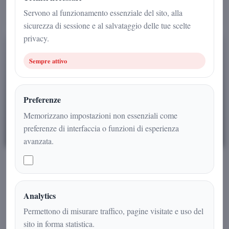
Servono al funzionamento essenziale del sito, alla
Tutte
3
sicurezza di sessione e al salvataggio delle tue scelte
privacy.
Attualita
7
Sempre attivo
Attualità
42
Preferenze
Cronaca
Memorizzano impostazioni non essenziali come
10
preferenze di interfaccia o funzioni di esperienza
MOTORI
avanzata.
Cultura
14
22 novembre 2025
•
Fabio Iadicicco
Economia
1
Pomigliano d’Arco oggi e domani: quale
futuro per lo stabilimento Stellantis
Analytics
Misteri
19
Permettono di misurare traffico, pagine visitate e uso del
Stellantis a Pomigliano d’Arco tra Fiat Pandina, Alfa Romeo
sito in forma statistica.
Tonale, Piano Italia e piattaforma STLA Small: cosa