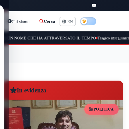
Cerca
Chi siamo
EN
 CHE HA ATTRAVERSATO IL TEMPO
Tragico inseguimento a Peschiera
In evidenza
POLITICA