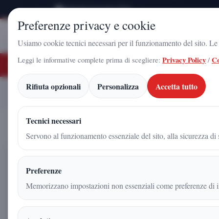
Domenica 9 Agosto 2026
Preferenze privacy e cookie
Stampa
Campania
Usiamo cookie tecnici necessari per il funzionamento del sito. Le c
Leggi le informative complete prima di scegliere:
Privacy Policy
/
Co
ULTIME NOTIZIE
ldo Gadola, il volto di Futuro Nazionale a Caserta: l'uomo che sta costruendo 
Rifiuta opzionali
Personalizza
Accetta tutto
Strada dissestata tra Rec
Home
Articoli
Tecnici necessari
Servono al funzionamento essenziale del sito, alla sicurezza di s
Strada dissestata tra Recale e
Preferenze
Stampa Campania finisce in
Memorizzano impostazioni non essenziali come preferenze di in
Redazione
|