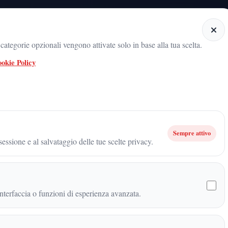
Home
Categorie
Articoli
Notiziario audio
ategorie opzionali vengono attivate solo in base alla tua scelta.
okie Policy
il radicamento del movimento sul territorio
ARNALDO GADOLA, UN NOME
ale e Caserta: l’inchiesta di Stampa Campania finisce in prima pagina
Sempre attivo
essione e al salvataggio delle tue scelte privacy.
 Caserta: l’inchiesta di
 prima pagina
terfaccia o funzioni di esperienza avanzata.