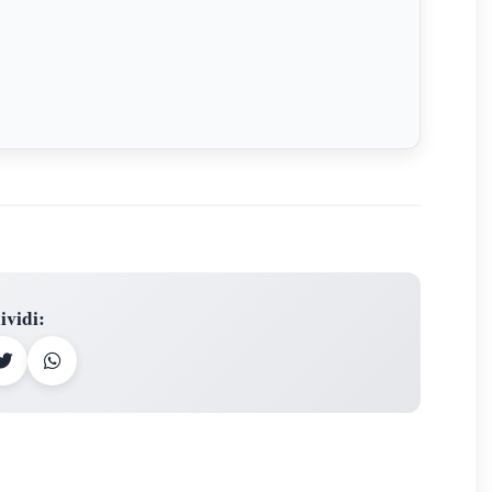
ividi
: