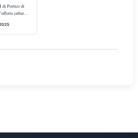
 di Portico di
’offerta culturale
 nuovi laboratori
 2025
ni, ragazzi e