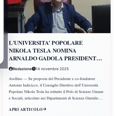
L'UNIVERSITA’ POPOLARE
NIKOLA TESLA NOMINA
ARNALDO GADOLA PRESIDENTE
E DIRETTORE DEI DIPARTIMENTI
Redazione
14 novembre 2025
DI SCIENZE GIURIDICHE,
Avellino — Su proposta del Presidente e co-fondatore
ECONOMICHE, SCIENZE
Antonio Iadicicco, il Consiglio Direttivo dell’Università
POLITICHE, PSICOLOGIA,
Popolare Nikola Tesla ha istituito il Polo di Scienze Umane
SCIENZE UMANE, FILOSOFIA E
e Sociali, articolato nei Dipartimenti di Scienze Giuridiche
PEDAGOGIA
ed Economiche, Scienze Politiche, Psicologia, Scienze
APRI ARTICOLO
Umane, Filosofia e Pedagogia.