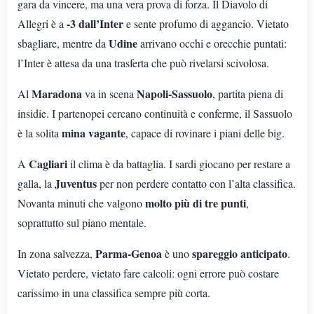
gara da vincere, ma una vera prova di forza. Il Diavolo di
-3 dall’Inter
Allegri è a
e sente profumo di aggancio. Vietato
Udine
sbagliare, mentre da
arrivano occhi e orecchie puntati:
l’Inter è attesa da una trasferta che può rivelarsi scivolosa.
Maradona
Napoli-Sassuolo
Al
va in scena
, partita piena di
insidie. I partenopei cercano continuità e conferme, il Sassuolo
mina vagante
è la solita
, capace di rovinare i piani delle big.
Cagliari
A
il clima è da battaglia. I sardi giocano per restare a
Juventus
galla, la
per non perdere contatto con l’alta classifica.
molto più di tre punti
Novanta minuti che valgono
,
soprattutto sul piano mentale.
Parma-Genoa
spareggio anticipato
In zona salvezza,
è uno
.
Vietato perdere, vietato fare calcoli: ogni errore può costare
carissimo in una classifica sempre più corta.