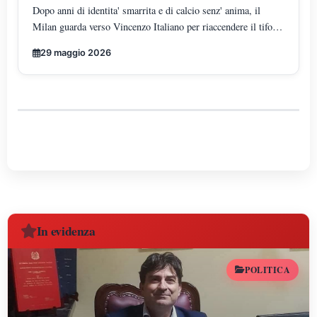
DELLA RIVOLUZIONE ROSSONERA
Dopo anni di identita' smarrita e di calcio senz' anima, il
Milan guarda verso Vincenzo Italiano per riaccendere il tifo
rossonero: l"uomo che ha trasformato il gioco in arte moderna
29 maggio 2026
e che oggi rappresenta la rinascita tecnica, culturale ed
emotiva del mondo milanista.
In evidenza
POLITICA