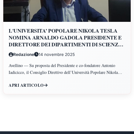
L'UNIVERSITA’ POPOLARE NIKOLA TESLA
NOMINA ARNALDO GADOLA PRESIDENTE E
DIRETTORE DEI DIPARTIMENTI DI SCIENZE
GIURIDICHE, ECONOMICHE, SCIENZE
Redazione
14 novembre 2025
POLITICHE, PSICOLOGIA, SCIENZE UMANE,
FILOSOFIA E PEDAGOGIA
Avellino — Su proposta del Presidente e co-fondatore Antonio
Iadicicco, il Consiglio Direttivo dell’Università Popolare Nikola
Tesla ha istituito il Polo di Scienze Umane e Sociali, articolato nei
APRI ARTICOLO
Dipartimenti di Scienze Giuridiche ed Economiche, Scienze
Politiche, Psicologia, Scienze Umane, Filosofia e Pedagogia.