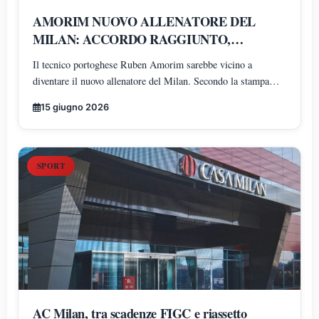
AMORIM NUOVO ALLENATORE DEL
MILAN: ACCORDO RAGGIUNTO,
PRONTO UN BIENNALE
Il tecnico portoghese Ruben Amorim sarebbe vicino a
diventare il nuovo allenatore del Milan. Secondo la stampa
lusitana, l'intesa prevede un contratto di due anni con opzione
15 giugno 2026
per una terza stagione e bonus legati ai risultati
SPORT
AC Milan, tra scadenze FIGC e riassetto