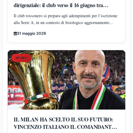
dirigenziale: il club verso il 16 giugno tra
normalità amministrativa e attenzione
Il club rossonero si prepara agli adempimenti per l’iscrizione
mediatica
alla Serie A, in un contesto di fisiologico aggiornamento
organizzativo. Intanto, il dibattito mediatico amplifica la fase
31 maggio 2026
di transizione interna e alimenta anche voci non ufficiali
SPORT
IL MILAN HA SCELTO IL SUO FUTURO:
VINCENZO ITALIANO IL COMANDANTE