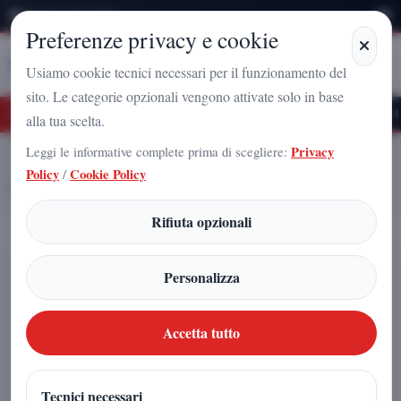
Sabato 8 Agosto 2026
Preferenze privacy e cookie
Stampa
Campania
Usiamo cookie tecnici necessari per il funzionamento del
sito. Le categorie opzionali vengono attivate solo in base
turo Nazionale a Caserta: l'uomo che sta costruendo il radicamento del movimento 
alla tua scelta.
Leggi le informative complete prima di scegliere:
Privacy
Home
Articoli
Policy
/
Cookie Policy
Serie A, giornata 21: il weekend che può cambiare tutto
Rifiuta opzionali
Serie A, giornata 21: il weekend che
Personalizza
può cambiare tutto
Accetta tutto
Giovan Battista Gadola
|
17 gennaio 2026
Tecnici necessari