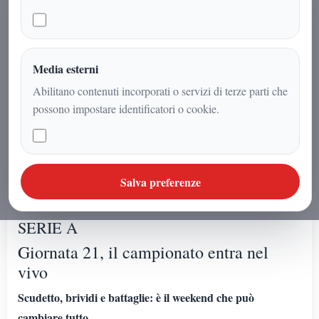
AUDIO ARTICOLO
Ascolta o avvia la sintesi
Se l'articolo non ha un audio dedicato puoi avviare la
Media esterni
lettura sintetica dal browser.
Abilitano contenuti incorporati o servizi di terze parti che
possono impostare identificatori o cookie.
Sintesi vocale browser
La sintesi vocale non e' supportata da questo
browser.
Salva preferenze
SERIE A
Giornata 21, il campionato entra nel
vivo
Scudetto, brividi e battaglie: è il weekend che può
cambiare tutto