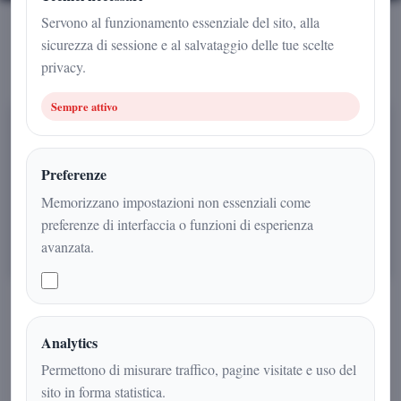
Servono al funzionamento essenziale del sito, alla
Ultimi articoli firmati
sicurezza di sessione e al salvataggio delle tue scelte
privacy.
Sempre attivo
SPORT
Preferenze
Memorizzano impostazioni non essenziali come
preferenze di interfaccia o funzioni di esperienza
avanzata.
15 feb 2026
Giovan Battista Gadola
Il Milan è l’argine che tiene vivo il campionato
Analytics
Permettono di misurare traffico, pagine visitate e uso del
Il Milan non molla, resiste e sogna: tra infortuni, equilibrio e
carattere, è la squadra che tiene viva la corsa scudetto e accende la
sito in forma statistica.