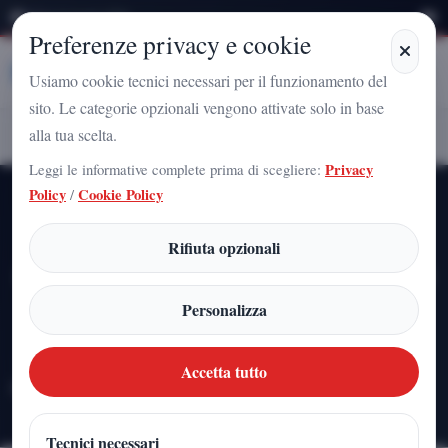
Sabato 8 Agosto 2026
Preferenze privacy e cookie
Stampa
Campania
Usiamo cookie tecnici necessari per il funzionamento del
sito. Le categorie opzionali vengono attivate solo in base
Giovan Battista Gadola
alla tua scelta.
Home
Articoli
Leggi le informative complete prima di scegliere:
Privacy
Policy
/
Cookie Policy
Archivio firma
Rifiuta opzionali
Giovan Battista Gadola
Personalizza
Tutti gli articoli pubblicati con questa firma, ordinati dal piu
recente.
Accetta tutto
11
IT
articoli pubblicati
edizione
Tecnici necessari