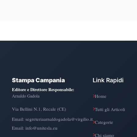
Stampa Campania
Link Rapidi
Editore e Direttore Responsabile
:
Arnaldo Gadola
Home
Via Bellini N.1, Recale (CE)
Tutti gli Articoli
Email:
segreteriaarnaldogadola@virgilio.it
Categorie
Email: info@unitesla.eu
Chi siamo