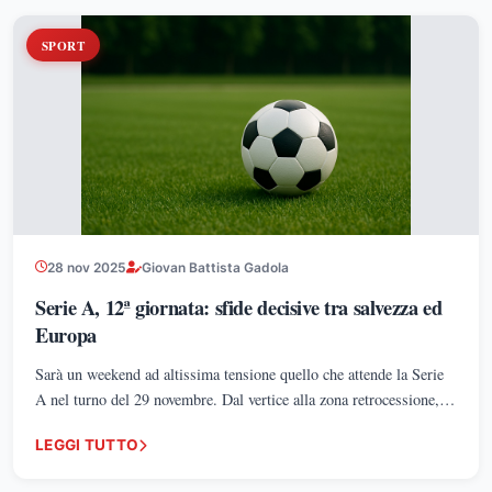
SPORT
28 nov 2025
Giovan Battista Gadola
Serie A, 12ª giornata: sfide decisive tra salvezza ed
Europa
Sarà un weekend ad altissima tensione quello che attende la Serie
A nel turno del 29 novembre. Dal vertice alla zona retrocessione,
ogni partita mette in palio punti pesantissimi: l’inverno può
LEGGI TUTTO
iniziare a ridefinire la classifica.