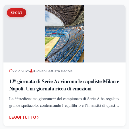
SPORT
2 dic 2025
Giovan Battista Gadola
13ª giornata di Serie A: vincono le capoliste Milan e
Napoli. Una giornata ricca di emozioni
La **tredicesima giornata** del campionato di Serie A ha regalato
grande spettacolo, confermando l’equilibrio e l’intensità di questa
stagione. In testa continuano a correre **Milan** e **Napoli**,
LEGGI TUTTO
entrambe vittoriose nei rispettivi impegni.