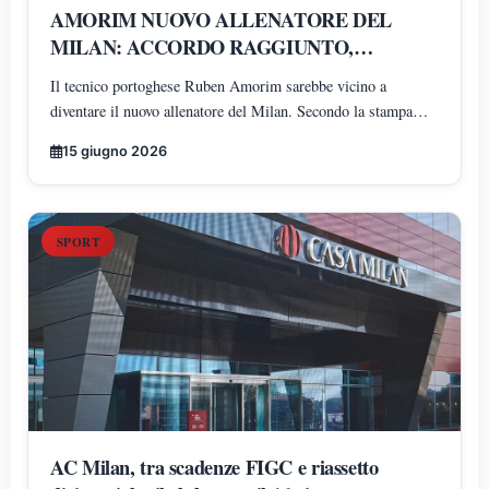
AMORIM NUOVO ALLENATORE DEL
MILAN: ACCORDO RAGGIUNTO,
PRONTO UN BIENNALE
Il tecnico portoghese Ruben Amorim sarebbe vicino a
diventare il nuovo allenatore del Milan. Secondo la stampa
lusitana, l'intesa prevede un contratto di due anni con opzione
15 giugno 2026
per una terza stagione e bonus legati ai risultati
SPORT
AC Milan, tra scadenze FIGC e riassetto