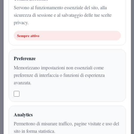
Sport
|
2
min
|
Servono al funzionamento essenziale del sito, alla
sicurezza di sessione e al salvataggio delle tue scelte
privacy.
Sempre attivo
Preferenze
Memorizzano impostazioni non essenziali come
preferenze di interfaccia o funzioni di esperienza
avanzata.
Turno senza scontri diretti al vertice:
oltre a Milan-Sassuolo e Udinese-
Napoli, riflettori su Bologna-Juventus
Analytics
e Roma-Como per gli equilibri della
Permettono di misurare traffico, pagine visitate e uso del
classifica.
sito in forma statistica.