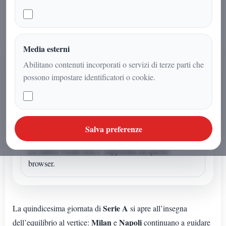
Media esterni
AUDIO ARTICOLO
Abilitano contenuti incorporati o servizi di terze parti che
Ascolta o avvia la sintesi
possono impostare identificatori o cookie.
Se l'articolo non ha un audio dedicato puoi avviare la
lettura sintetica dal browser.
Salva preferenze
Sintesi vocale browser
La sintesi vocale non e' supportata da questo
browser.
Serie A
La quindicesima giornata di
si apre all’insegna
Milan
Napoli
dell’equilibrio al vertice:
e
continuano a guidare