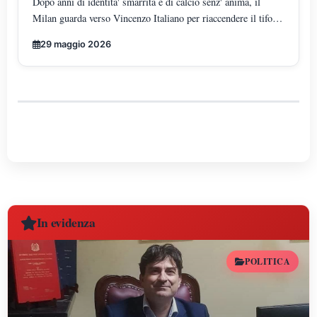
Dopo anni di identita' smarrita e di calcio senz' anima, il
Milan guarda verso Vincenzo Italiano per riaccendere il tifo
rossonero: l"uomo che ha trasformato il gioco in arte moderna
29 maggio 2026
e che oggi rappresenta la rinascita tecnica, culturale ed
emotiva del mondo milanista.
In evidenza
POLITICA