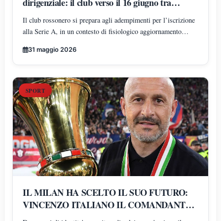
dirigenziale: il club verso il 16 giugno tra
normalità amministrativa e attenzione
Il club rossonero si prepara agli adempimenti per l’iscrizione
mediatica
alla Serie A, in un contesto di fisiologico aggiornamento
organizzativo. Intanto, il dibattito mediatico amplifica la fase
31 maggio 2026
di transizione interna e alimenta anche voci non ufficiali
SPORT
IL MILAN HA SCELTO IL SUO FUTURO:
VINCENZO ITALIANO IL COMANDANTE
DELLA RIVOLUZIONE ROSSONERA