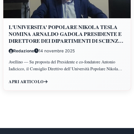
L'UNIVERSITA’ POPOLARE NIKOLA TESLA
NOMINA ARNALDO GADOLA PRESIDENTE E
DIRETTORE DEI DIPARTIMENTI DI SCIENZE
GIURIDICHE, ECONOMICHE, SCIENZE
Redazione
14 novembre 2025
POLITICHE, PSICOLOGIA, SCIENZE UMANE,
FILOSOFIA E PEDAGOGIA
Avellino — Su proposta del Presidente e co-fondatore Antonio
Iadicicco, il Consiglio Direttivo dell’Università Popolare Nikola
Tesla ha istituito il Polo di Scienze Umane e Sociali, articolato nei
APRI ARTICOLO
Dipartimenti di Scienze Giuridiche ed Economiche, Scienze
Politiche, Psicologia, Scienze Umane, Filosofia e Pedagogia.