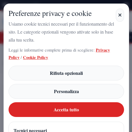
Venerdì 7 Agosto 2026
Preferenze privacy e cookie
Stampa
Campania
Usiamo cookie tecnici necessari per il funzionamento del
sito. Le categorie opzionali vengono attivate solo in base
ro Nazionale a Caserta: l'uomo che sta costruendo il radicamento del movimento su
alla tua scelta.
Leggi le informative complete prima di scegliere:
Privacy
Home
Articoli
Policy
/
Cookie Policy
Serie A, 15ª giornata: Milan-Sassuolo e Napoli a Udine per restare in
vetta
Rifiuta opzionali
Serie A, 15ª giornata: Milan-Sassuolo
Personalizza
e Napoli a Udine per restare in vetta
Accetta tutto
Giovan Battista Gadola
|
13 dicembre 2025
Tecnici necessari