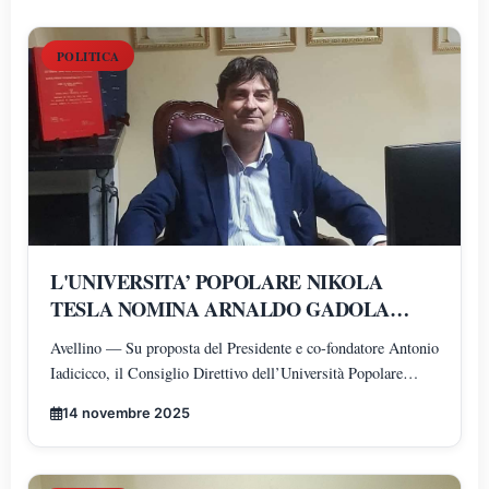
POLITICA
L'UNIVERSITA’ POPOLARE NIKOLA
TESLA NOMINA ARNALDO GADOLA
PRESIDENTE E DIRETTORE DEI
Avellino — Su proposta del Presidente e co-fondatore Antonio
DIPARTIMENTI DI SCIENZE GIURIDICHE,
Iadicicco, il Consiglio Direttivo dell’Università Popolare
ECONOMICHE, SCIENZE POLITICHE,
Nikola Tesla ha istituito il Polo di Scienze Umane e Sociali,
PSICOLOGIA, SCIENZE UMANE,
14 novembre 2025
articolato nei Dipartimenti di Scienze Giuridiche ed
FILOSOFIA E PEDAGOGIA
Economiche, Scienze Politiche, Psicologia, Scienze Umane,
Filosofia e Pedagogia.