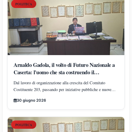
POLITICA
Arnaldo Gadola, il volto di Futuro Nazionale a
Caserta: l'uomo che sta costruendo il
radicamento del movimento sul territorio
Dal lavoro di organizzazione alla crescita del Comitato
Costituente 203, passando per iniziative pubbliche e nuove
adesioni: Arnaldo Gadola si conferma uno dei protagonisti
30 giugno 2026
dell'espansione di Futuro Nazionale nella provincia di Caserta.
POLITICA