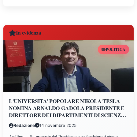
In evidenza
POLITICA
L'UNIVERSITA’ POPOLARE NIKOLA TESLA
NOMINA ARNALDO GADOLA PRESIDENTE E
DIRETTORE DEI DIPARTIMENTI DI SCIENZE
GIURIDICHE, ECONOMICHE, SCIENZE
Redazione
14 novembre 2025
POLITICHE, PSICOLOGIA, SCIENZE UMANE,
FILOSOFIA E PEDAGOGIA
Avellino — Su proposta del Presidente e co-fondatore Antonio