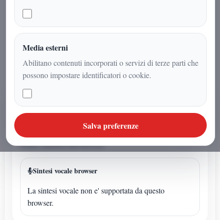
senatore Franco Cardiello: visione,
radicamento e consenso crescente per
una proposta che punta a sicurezza,
identità e rilancio del Paese.
Media esterni
Abilitano contenuti incorporati o servizi di terze parti che
possono impostare identificatori o cookie.
AUDIO ARTICOLO
Ascolta o avvia la sintesi
Salva preferenze
Se l'articolo non ha un audio dedicato puoi avviare la
lettura sintetica dal browser.
Sintesi vocale browser
La sintesi vocale non e' supportata da questo
browser.