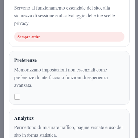
2 maggio 2026
Servono al funzionamento essenziale del sito, alla
sicurezza di sessione e al salvataggio delle tue scelte
Politica
|
3
min
|
privacy.
Sempre attivo
Preferenze
Memorizzano impostazioni non essenziali come
preferenze di interfaccia o funzioni di esperienza
avanzata.
Il progetto politico del generale
Analytics
Roberto Vannacci si rafforza nel
Permettono di misurare traffico, pagine visitate e uso del
Mezzogiorno grazie all’impegno del
sito in forma statistica.