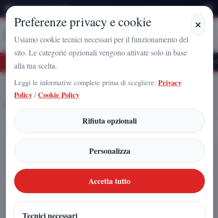
Domenica 9 Agosto 2026
Preferenze privacy e cookie
Stampa
Campania
Usiamo cookie tecnici necessari per il funzionamento del
sito. Le categorie opzionali vengono attivate solo in base
uro Nazionale a Caserta: l'uomo che sta costruendo il radicamento del movimento 
alla tua scelta.
Leggi le informative complete prima di scegliere:
Privacy
Home
Articoli
Policy
/
Cookie Policy
Futuro Nazionale conquista la Campania: il Senatore Cardiello rilancia
la nuova Destra
Rifiuta opzionali
Futuro Nazionale conquista la
Personalizza
Campania: il Senatore Cardiello
rilancia la nuova Destra
Accetta tutto
Arnaldo Gadola
|
Tecnici necessari