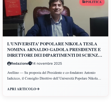
POLITICA
L'UNIVERSITA’ POPOLARE NIKOLA TESLA
NOMINA ARNALDO GADOLA PRESIDENTE E
DIRETTORE DEI DIPARTIMENTI DI SCIENZE
GIURIDICHE, ECONOMICHE, SCIENZE
Redazione
14 novembre 2025
POLITICHE, PSICOLOGIA, SCIENZE UMANE,
FILOSOFIA E PEDAGOGIA
Avellino — Su proposta del Presidente e co-fondatore Antonio
Iadicicco, il Consiglio Direttivo dell’Università Popolare Nikola
Tesla ha istituito il Polo di Scienze Umane e Sociali, articolato nei
APRI ARTICOLO
Dipartimenti di Scienze Giuridiche ed Economiche, Scienze
Politiche, Psicologia, Scienze Umane, Filosofia e Pedagogia.