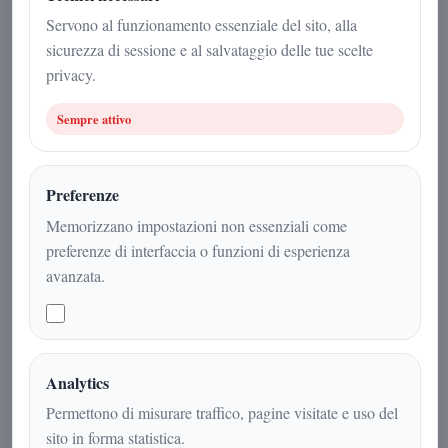
Politica
|
4
min
|
Servono al funzionamento essenziale del sito, alla
sicurezza di sessione e al salvataggio delle tue scelte
privacy.
Sempre attivo
Preferenze
Memorizzano impostazioni non essenziali come
preferenze di interfaccia o funzioni di esperienza
avanzata.
Un riconoscimento al percorso politico
e all'impegno per il territorio: dal
Cilento a Roma, una nuova sfida al
Analytics
servizio della comunità
Permettono di misurare traffico, pagine visitate e uso del
sito in forma statistica.