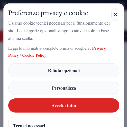
Venerdì 7 Agosto 2026
Preferenze privacy e cookie
Stampa
Campania
Usiamo cookie tecnici necessari per il funzionamento del
sito. Le categorie opzionali vengono attivate solo in base
uro Nazionale a Caserta: l'uomo che sta costruendo il radicamento del movimento s
alla tua scelta.
Leggi le informative complete prima di scegliere:
Privacy
Home
Articoli
Policy
/
Cookie Policy
Franco Cardiello nella Direzione Nazionale di Futuro Nazionale
Rifiuta opzionali
Franco Cardiello nella Direzione
Personalizza
Nazionale di Futuro Nazionale
Accetta tutto
Arnaldo Gadola
|
15 giugno 2026
Tecnici necessari