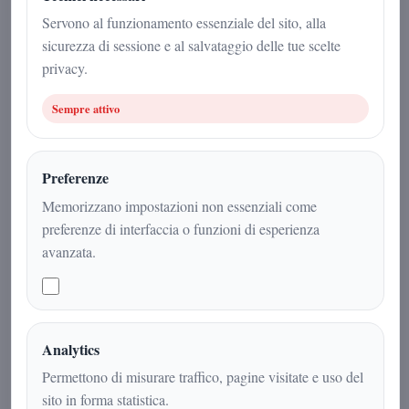
Redazione
|
Servono al funzionamento essenziale del sito, alla
18 novembre 2025
sicurezza di sessione e al salvataggio delle tue scelte
privacy.
Sport
|
2
min
|
Sempre attivo
Preferenze
Memorizzano impostazioni non essenziali come
preferenze di interfaccia o funzioni di esperienza
avanzata.
Analytics
L’Italia ha perso 1-4 in casa contro la
Permettono di misurare traffico, pagine visitate e uso del
Norvegia nella partita di
sito in forma statistica.