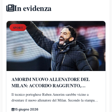
In evidenza
SPORT
AMORIM NUOVO ALLENATORE DEL
MILAN: ACCORDO RAGGIUNTO,
PRONTO UN BIENNALE
Il tecnico portoghese Ruben Amorim sarebbe vicino a
diventare il nuovo allenatore del Milan. Secondo la stampa
lusitana, l'intesa prevede un contratto di due anni con opzione
15 giugno 2026
per una terza stagione e bonus legati ai risultati