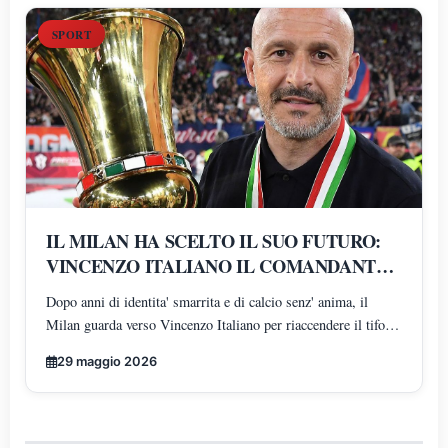
SPORT
IL MILAN HA SCELTO IL SUO FUTURO:
VINCENZO ITALIANO IL COMANDANTE
DELLA RIVOLUZIONE ROSSONERA
Dopo anni di identita' smarrita e di calcio senz' anima, il
Milan guarda verso Vincenzo Italiano per riaccendere il tifo
rossonero: l"uomo che ha trasformato il gioco in arte moderna
29 maggio 2026
e che oggi rappresenta la rinascita tecnica, culturale ed
emotiva del mondo milanista.