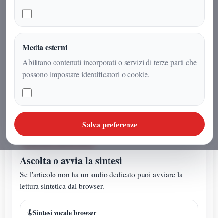
qualificazione al 2026 FIFA World
Cup qualification. Con questa vittoria,
la Norvegia è prima nel girone e si
qualifica direttamente al Mondiale.
Media esterni
L’Italia, dunque, dovrà passare dai
Abilitano contenuti incorporati o servizi di terze parti che
play off per tentare l’accesso alla
possono impostare identificatori o cookie.
competizione.
Salva preferenze
AUDIO ARTICOLO
Ascolta o avvia la sintesi
Se l'articolo non ha un audio dedicato puoi avviare la
lettura sintetica dal browser.
Sintesi vocale browser