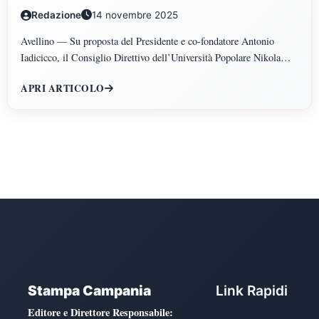
GIURIDICHE, ECONOMICHE, SCIENZE
Redazione
14 novembre 2025
POLITICHE, PSICOLOGIA, SCIENZE UMANE,
FILOSOFIA E PEDAGOGIA
Avellino — Su proposta del Presidente e co-fondatore Antonio
Iadicicco, il Consiglio Direttivo dell’Università Popolare Nikola
Tesla ha istituito il Polo di Scienze Umane e Sociali, articolato nei
APRI ARTICOLO
Dipartimenti di Scienze Giuridiche ed Economiche, Scienze
Politiche, Psicologia, Scienze Umane, Filosofia e Pedagogia.
Stampa Campania
Link Rapidi
Editore e Direttore Responsabile
: