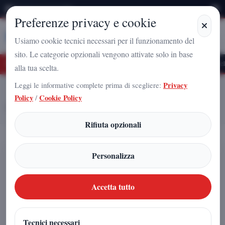
Domenica 9 Agosto 2026
Preferenze privacy e cookie
Stampa
Campania
Usiamo cookie tecnici necessari per il funzionamento del
sito. Le categorie opzionali vengono attivate solo in base
uturo Nazionale a Caserta: l'uomo che sta costruendo il radicamento del moviment
alla tua scelta.
Leggi le informative complete prima di scegliere:
Privacy
Home
Articoli
Policy
/
Cookie Policy
DOPO LA DISFATTA CON LA NORVEGIA, L’ITALIA PER
ACCEDERE AI MONDIALI DOVRÀ VINCERE I PLAY OFF
Rifiuta opzionali
DOPO LA DISFATTA CON LA
Personalizza
NORVEGIA, L’ITALIA PER
ACCEDERE AI MONDIALI
Accetta tutto
DOVRÀ VINCERE I PLAY OFF
Tecnici necessari