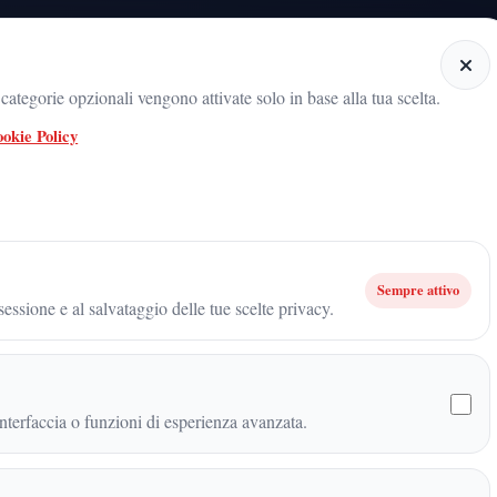
Home
Categorie
Articoli
Notiziario audio
ategorie opzionali vengono attivate solo in base alla tua scelta.
okie Policy
radicamento del movimento sul territorio
ARNALDO GADOLA, UN NOME C
a, una squadra vincente per la crescita di Futuro Nazionale a Caserta
Sempre attivo
essione e al salvataggio delle tue scelte privacy.
una squadra vincente per la
 a Caserta
terfaccia o funzioni di esperienza avanzata.