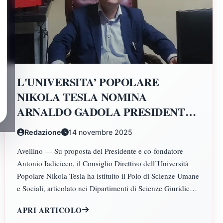
L'UNIVERSITA’ POPOLARE
NIKOLA TESLA NOMINA
ARNALDO GADOLA PRESIDENTE
E DIRETTORE DEI DIPARTIMENTI
Redazione
14 novembre 2025
DI SCIENZE GIURIDICHE,
Avellino — Su proposta del Presidente e co-fondatore
ECONOMICHE, SCIENZE
Antonio Iadicicco, il Consiglio Direttivo dell’Università
POLITICHE, PSICOLOGIA,
Popolare Nikola Tesla ha istituito il Polo di Scienze Umane
SCIENZE UMANE, FILOSOFIA E
e Sociali, articolato nei Dipartimenti di Scienze Giuridiche
PEDAGOGIA
ed Economiche, Scienze Politiche, Psicologia, Scienze
APRI ARTICOLO
Umane, Filosofia e Pedagogia.