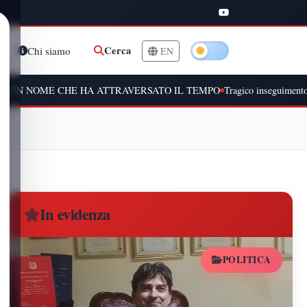
Cerca
Chi siamo
EN
HE HA ATTRAVERSATO IL TEMPO
Tragico inseguimento a Peschiera Bo
In evidenza
POLITICA