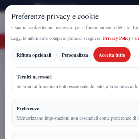
Sabato 8 Agosto 2026
Preferenze privacy e cookie
Stampa
Campania
Usiamo cookie tecnici necessari per il funzionamento del sito. Le c
Leggi le informative complete prima di scegliere:
Privacy Policy
/
Co
ULTIME NOTIZIE
 Gadola, il volto di Futuro Nazionale a Caserta: l'uomo che sta costruendo il 
Rifiuta opzionali
Personalizza
Accetta tutto
Comitati 208 e 203 Casert
Home
Articoli
Tecnici necessari
Servono al funzionamento essenziale del sito, alla sicurezza di s
Comitati 208 e 203 Caserta, 
Preferenze
crescita di Futuro Nazionale
Memorizzano impostazioni non essenziali come preferenze di in
Redazione
|