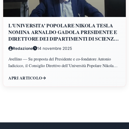
L'UNIVERSITA’ POPOLARE NIKOLA TESLA
NOMINA ARNALDO GADOLA PRESIDENTE E
DIRETTORE DEI DIPARTIMENTI DI SCIENZE
GIURIDICHE, ECONOMICHE, SCIENZE
Redazione
14 novembre 2025
POLITICHE, PSICOLOGIA, SCIENZE UMANE,
FILOSOFIA E PEDAGOGIA
Avellino — Su proposta del Presidente e co-fondatore Antonio
Iadicicco, il Consiglio Direttivo dell’Università Popolare Nikola
Tesla ha istituito il Polo di Scienze Umane e Sociali, articolato nei
APRI ARTICOLO
Dipartimenti di Scienze Giuridiche ed Economiche, Scienze
Politiche, Psicologia, Scienze Umane, Filosofia e Pedagogia.