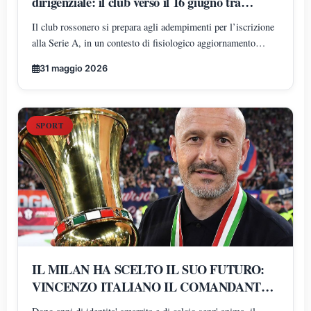
dirigenziale: il club verso il 16 giugno tra
normalità amministrativa e attenzione
Il club rossonero si prepara agli adempimenti per l’iscrizione
mediatica
alla Serie A, in un contesto di fisiologico aggiornamento
organizzativo. Intanto, il dibattito mediatico amplifica la fase
31 maggio 2026
di transizione interna e alimenta anche voci non ufficiali
SPORT
IL MILAN HA SCELTO IL SUO FUTURO:
VINCENZO ITALIANO IL COMANDANTE
DELLA RIVOLUZIONE ROSSONERA