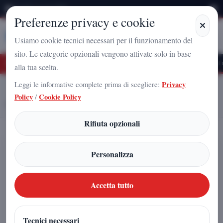
Venerdì 7 Agosto 2026
Preferenze privacy e cookie
Stampa
Campania
Usiamo cookie tecnici necessari per il funzionamento del
sito. Le categorie opzionali vengono attivate solo in base
uturo Nazionale a Caserta: l'uomo che sta costruendo il radicamento del moviment
alla tua scelta.
Leggi le informative complete prima di scegliere:
Privacy
Home
Articoli
Policy
/
Cookie Policy
Atalanta-Inter, il match clou della giornata
Rifiuta opzionali
Atalanta-Inter, il match clou della
Personalizza
giornata
Accetta tutto
Redazione
|
27 dicembre 2025
Tecnici necessari