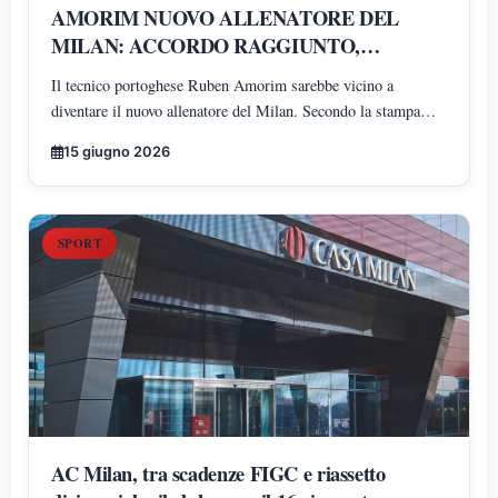
AMORIM NUOVO ALLENATORE DEL
MILAN: ACCORDO RAGGIUNTO,
PRONTO UN BIENNALE
Il tecnico portoghese Ruben Amorim sarebbe vicino a
diventare il nuovo allenatore del Milan. Secondo la stampa
lusitana, l'intesa prevede un contratto di due anni con opzione
15 giugno 2026
per una terza stagione e bonus legati ai risultati
SPORT
AC Milan, tra scadenze FIGC e riassetto