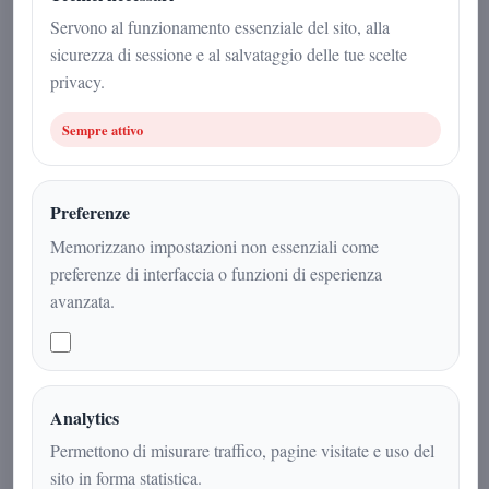
Sport
|
2
min
|
Servono al funzionamento essenziale del sito, alla
sicurezza di sessione e al salvataggio delle tue scelte
privacy.
Sempre attivo
Preferenze
Memorizzano impostazioni non essenziali come
preferenze di interfaccia o funzioni di esperienza
avanzata.
Atalanta-Inter guida la 17ª giornata di
Serie A: Inter al comando della
classifica, Milan e Napoli
Analytics
all’inseguimento verso il giro di boa.
Permettono di misurare traffico, pagine visitate e uso del
sito in forma statistica.