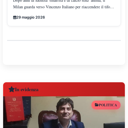
Dopo anni di identita' smarrita e di calcio senz' anima, il
Milan guarda verso Vincenzo Italiano per riaccendere il tifo
rossonero: l"uomo che ha trasformato il gioco in arte moderna
29 maggio 2026
e che oggi rappresenta la rinascita tecnica, culturale ed
emotiva del mondo milanista.
In evidenza
POLITICA