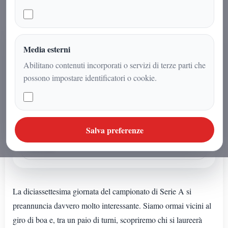
AUDIO ARTICOLO
Media esterni
Ascolta o avvia la sintesi
Abilitano contenuti incorporati o servizi di terze parti che
Se l'articolo non ha un audio dedicato puoi avviare la
possono impostare identificatori o cookie.
lettura sintetica dal browser.
Sintesi vocale browser
Salva preferenze
La sintesi vocale non e' supportata da questo
browser.
La diciassettesima giornata del campionato di Serie A si
preannuncia davvero molto interessante. Siamo ormai vicini al
giro di boa e, tra un paio di turni, scopriremo chi si laureerà