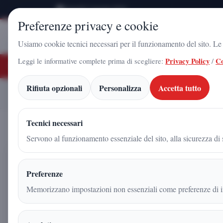
Venerdì 7 Agosto 2026
Preferenze privacy e cookie
Stampa
Campania
Usiamo cookie tecnici necessari per il funzionamento del sito. Le c
Leggi le informative complete prima di scegliere:
Privacy Policy
/
Co
ULTIME NOTIZIE
ARNALDO GADOLA, UN NOME CHE HA ATTRAVERSATO IL TEMPO
Rifiuta opzionali
Personalizza
Accetta tutto
Arrivano le Formula 1 su 
Home
Articoli
Tecnici necessari
Servono al funzionamento essenziale del sito, alla sicurezza di s
Arrivano le Formula 1 su As
Preferenze
la Release 0.4 con nuovi con
Memorizzano impostazioni non essenziali come preferenze di in
Fabio Iadicicco
|