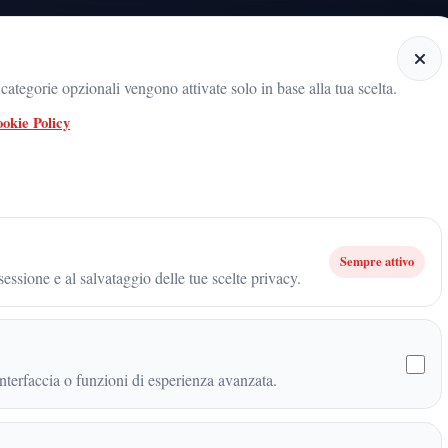
Home
Categorie
Articoli
Notiziario audio
ategorie opzionali vengono attivate solo in base alla tua scelta.
okie Policy
Tragico inseguimento a Peschiera Borromeo: muore un agente della Polizia Lo
Assetto Corsa EVO: disponibile la Release 0.4 con nuovi contenuti e miglioram
Sempre attivo
essione e al salvataggio delle tue scelte privacy.
setto Corsa EVO: disponibile
tenuti e miglioramenti
terfaccia o funzioni di esperienza avanzata.