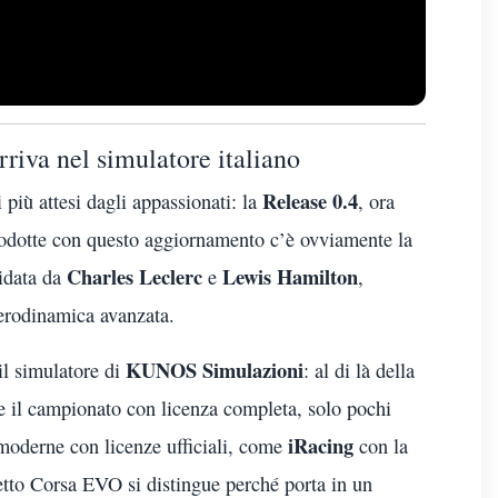
riva nel simulatore italiano
Release 0.4
più attesi dagli appassionati: la
, ora
trodotte con questo aggiornamento c’è ovviamente la
Charles Leclerc
Lewis Hamilton
idata da
e
,
aerodinamica avanzata.
KUNOS Simulazioni
il simulatore di
: al di là della
e il campionato con licenza completa, solo pochi
iRacing
moderne con licenze ufficiali, come
con la
tto Corsa EVO si distingue perché porta in un