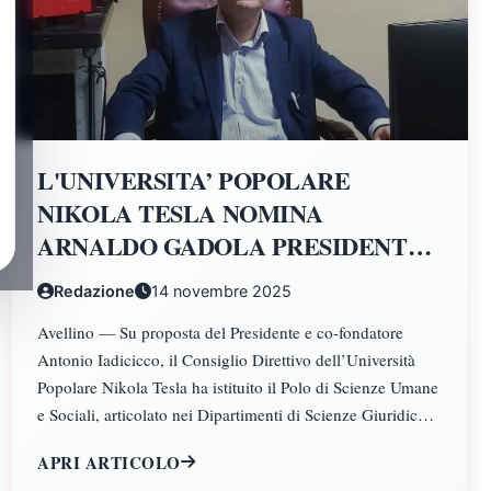
L'UNIVERSITA’ POPOLARE
NIKOLA TESLA NOMINA
ARNALDO GADOLA PRESIDENTE
E DIRETTORE DEI DIPARTIMENTI
Redazione
14 novembre 2025
DI SCIENZE GIURIDICHE,
Avellino — Su proposta del Presidente e co-fondatore
ECONOMICHE, SCIENZE
Antonio Iadicicco, il Consiglio Direttivo dell’Università
POLITICHE, PSICOLOGIA,
Popolare Nikola Tesla ha istituito il Polo di Scienze Umane
SCIENZE UMANE, FILOSOFIA E
e Sociali, articolato nei Dipartimenti di Scienze Giuridiche
PEDAGOGIA
ed Economiche, Scienze Politiche, Psicologia, Scienze
APRI ARTICOLO
Umane, Filosofia e Pedagogia.