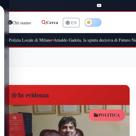
Cerca
Chi siamo
EN
cale di Milano
Arnaldo Gadola, la spinta decisiva di Futuro Nazionale in Campan
enti
In evidenza
POLITICA