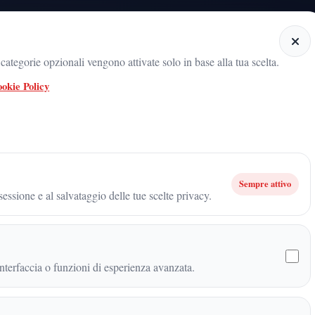
Home
Categorie
Articoli
Notiziario audio
ategorie opzionali vengono attivate solo in base alla tua scelta.
okie Policy
Archivio firma
Fabio Iadicicco
Sempre attivo
essione e al salvataggio delle tue scelte privacy.
tti gli articoli pubblicati con questa firma, ordinati dal piu recen
zione
terfaccia o funzioni di esperienza avanzata.