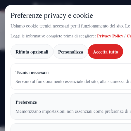
Sabato 8 Agosto 2026
Preferenze privacy e cookie
Stampa
Campania
Usiamo cookie tecnici necessari per il funzionamento del sito. Le c
Leggi le informative complete prima di scegliere:
Privacy Policy
/
Co
Fabio Iadicicco
Home
Articoli
Rifiuta opzionali
Personalizza
Accetta tutto
Tecnici necessari
Servono al funzionamento essenziale del sito, alla sicurezza di s
Tu
Preferenze
6
IT
articoli pubblicati
edi
Memorizzano impostazioni non essenziali come preferenze di in