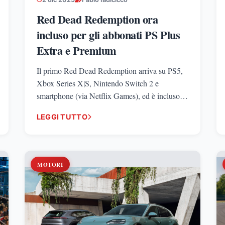
Red Dead Redemption ora
incluso per gli abbonati PS Plus
Extra e Premium
Il primo Red Dead Redemption arriva su PS5,
Xbox Series X|S, Nintendo Switch 2 e
smartphone (via Netflix Games), ed è incluso
per gli abbonati PS Plus Extra/Premium e nel
LEGGI TUTTO
catalogo di GTA+.
MOTORI