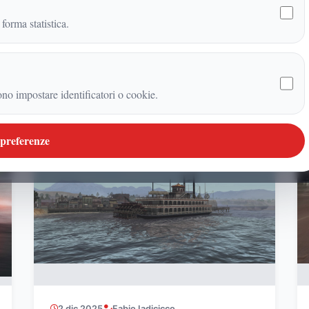
 forma statistica.
Ultimi articoli firmati
ono impostare identificatori o cookie.
VIDEOGIOCHI
 preferenze
2 dic 2025
Fabio Iadicicco