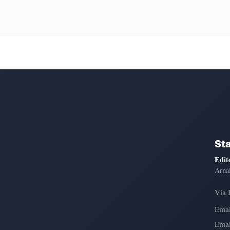
St
Edit
Arna
Via 
Emai
Emai