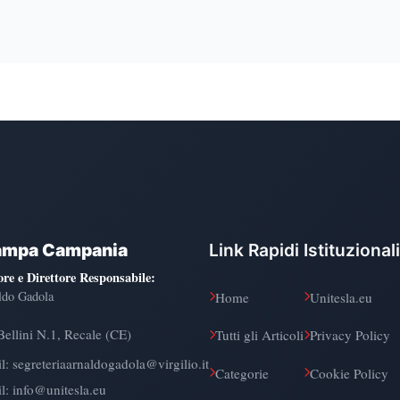
ampa Campania
Link Rapidi
Istituzionali
ore e Direttore Responsabile
:
ldo Gadola
Home
Unitesla.eu
Bellini N.1, Recale (CE)
Tutti gli Articoli
Privacy Policy
l:
segreteriaarnaldogadola@virgilio.it
Categorie
Cookie Policy
l: info@unitesla.eu