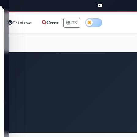
Cerca
Chi siamo
EN
te.