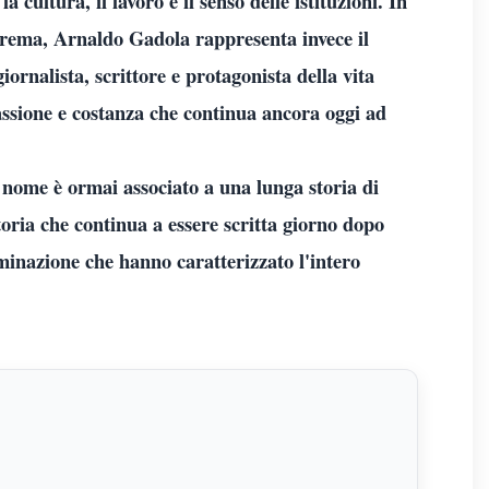
cultura, il lavoro e il senso delle istituzioni. In
strema, Arnaldo Gadola rappresenta invece il
iornalista, scrittore e protagonista della vita
assione e costanza che continua ancora oggi ad
uo nome è ormai associato a una lunga storia di
toria che continua a essere scritta giorno dopo
rminazione che hanno caratterizzato l'intero