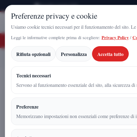
Giovedì 6 Agosto 2026
Preferenze privacy e cookie
Stampa
Campania
Usiamo cookie tecnici necessari per il funzionamento del sito. Le c
Leggi le informative complete prima di scegliere:
Privacy Policy
/
Co
ULTIME NOTIZIE
 Gadola, il volto di Futuro Nazionale a Caserta: l'uomo che sta costruendo il 
Rifiuta opzionali
Personalizza
Accetta tutto
ARNALDO GADOLA, UN
Home
Articoli
Tecnici necessari
Servono al funzionamento essenziale del sito, alla sicurezza di s
ARNALDO GADOLA, UNA 
Preferenze
GIUSTIZIA, CULTURA E
Memorizzano impostazioni non essenziali come preferenze di in
Redazione
|