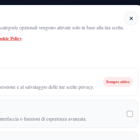
Home
Categorie
Articoli
Notiziario audio
ategorie opzionali vengono attivate solo in base alla tua scelta.
okie Policy
radicamento del movimento sul territorio
ARNALDO GADOLA, UN NOME 
A VITA TRA STUDIO, GIUSTIZIA, CULTURA E IMPEGNO PUBBLICO
Sempre attivo
essione e al salvataggio delle tue scelte privacy.
VITA TRA STUDIO,
 IMPEGNO PUBBLICO
terfaccia o funzioni di esperienza avanzata.