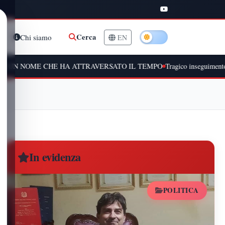
Cerca
Chi siamo
EN
CHE HA ATTRAVERSATO IL TEMPO
Tragico inseguimento a Peschiera Bo
In evidenza
POLITICA