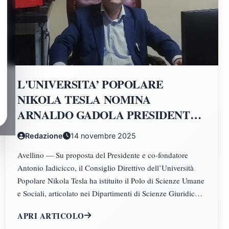
L'UNIVERSITA’ POPOLARE
NIKOLA TESLA NOMINA
ARNALDO GADOLA PRESIDENTE
E DIRETTORE DEI DIPARTIMENTI
Redazione
14 novembre 2025
DI SCIENZE GIURIDICHE,
Avellino — Su proposta del Presidente e co-fondatore
ECONOMICHE, SCIENZE
Antonio Iadicicco, il Consiglio Direttivo dell’Università
POLITICHE, PSICOLOGIA,
Popolare Nikola Tesla ha istituito il Polo di Scienze Umane
SCIENZE UMANE, FILOSOFIA E
e Sociali, articolato nei Dipartimenti di Scienze Giuridiche
PEDAGOGIA
ed Economiche, Scienze Politiche, Psicologia, Scienze
APRI ARTICOLO
Umane, Filosofia e Pedagogia.