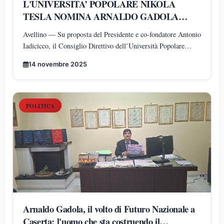
L'UNIVERSITA’ POPOLARE NIKOLA
TESLA NOMINA ARNALDO GADOLA
PRESIDENTE E DIRETTORE DEI
Avellino — Su proposta del Presidente e co-fondatore Antonio
DIPARTIMENTI DI SCIENZE GIURIDICHE,
Iadicicco, il Consiglio Direttivo dell’Università Popolare
ECONOMICHE, SCIENZE POLITICHE,
Nikola Tesla ha istituito il Polo di Scienze Umane e Sociali,
PSICOLOGIA, SCIENZE UMANE,
14 novembre 2025
articolato nei Dipartimenti di Scienze Giuridiche ed
FILOSOFIA E PEDAGOGIA
Economiche, Scienze Politiche, Psicologia, Scienze Umane,
Filosofia e Pedagogia.
POLITICA
Arnaldo Gadola, il volto di Futuro Nazionale a
Caserta: l'uomo che sta costruendo il