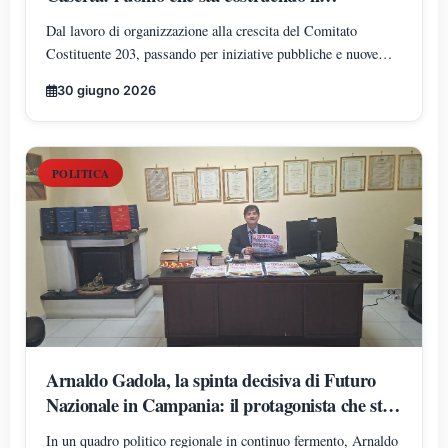
radicamento del movimento sul territorio
Dal lavoro di organizzazione alla crescita del Comitato
Costituente 203, passando per iniziative pubbliche e nuove
adesioni: Arnaldo Gadola si conferma uno dei protagonisti
30 giugno 2026
dell'espansione di Futuro Nazionale nella provincia di Caserta.
POLITICA
Arnaldo Gadola, la spinta decisiva di Futuro
Nazionale in Campania: il protagonista che sta
ridisegnando gli equilibri territoriali
In un quadro politico regionale in continuo fermento, Arnaldo