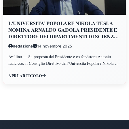
L'UNIVERSITA’ POPOLARE NIKOLA TESLA
NOMINA ARNALDO GADOLA PRESIDENTE E
DIRETTORE DEI DIPARTIMENTI DI SCIENZE
GIURIDICHE, ECONOMICHE, SCIENZE
Redazione
14 novembre 2025
POLITICHE, PSICOLOGIA, SCIENZE UMANE,
FILOSOFIA E PEDAGOGIA
Avellino — Su proposta del Presidente e co-fondatore Antonio
Iadicicco, il Consiglio Direttivo dell’Università Popolare Nikola
Tesla ha istituito il Polo di Scienze Umane e Sociali, articolato nei
APRI ARTICOLO
Dipartimenti di Scienze Giuridiche ed Economiche, Scienze
Politiche, Psicologia, Scienze Umane, Filosofia e Pedagogia.