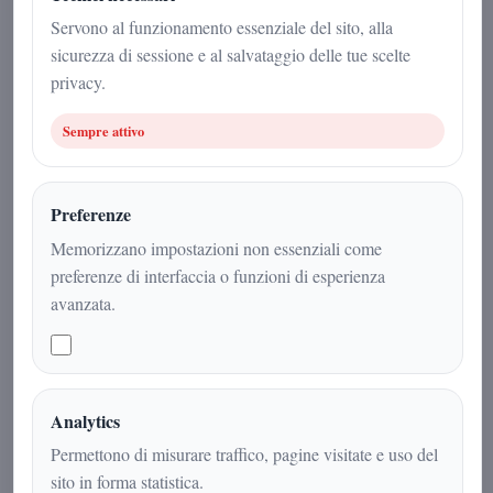
tessere e conquista il diritto al
Servono al funzionamento essenziale del sito, alla
delegato dell'Assemblea a Roma
sicurezza di sessione e al salvataggio delle tue scelte
privacy.
Redazione
|
Sempre attivo
12 maggio 2026
Politica
|
2
min
|
Preferenze
Memorizzano impostazioni non essenziali come
preferenze di interfaccia o funzioni di esperienza
avanzata.
Analytics
Permettono di misurare traffico, pagine visitate e uso del
sito in forma statistica.