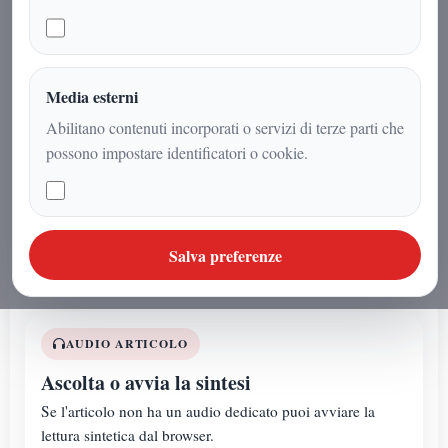
Il Comitato Costituente Caserta 203
Futuro Nazionale, con
l'organizzazione del referente
Media esterni
Avvocato Arnaldo Gadola, raggiunge
Abilitano contenuti incorporati o servizi di terze parti che
un traguardo politico significativo in
possono impostare identificatori o cookie.
vista dell’Assemblea Costituente
nazionale del 13 e 14 giugno 2026 a
Roma.
Salva preferenze
AUDIO ARTICOLO
Ascolta o avvia la sintesi
Se l'articolo non ha un audio dedicato puoi avviare la
lettura sintetica dal browser.