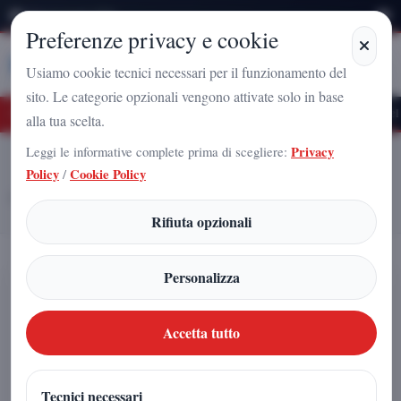
Sabato 8 Agosto 2026
Preferenze privacy e cookie
Stampa
Campania
Usiamo cookie tecnici necessari per il funzionamento del
sito. Le categorie opzionali vengono attivate solo in base
uro Nazionale a Caserta: l'uomo che sta costruendo il radicamento del movimento s
alla tua scelta.
Leggi le informative complete prima di scegliere:
Privacy
Home
Articoli
Policy
/
Cookie Policy
Arnaldo Gadola:"Sono soddisfatto e orgoglioso della crescita di Futuro
Nazionale a Caserta"Il Comitato Costituente 203 supera quota 35 tessere
e conquista il diritto al delegato dell'Assemblea a Roma
Rifiuta opzionali
Personalizza
Arnaldo Gadola:"Sono soddisfatto e
orgoglioso della crescita di Futuro
Accetta tutto
Nazionale a Caserta"Il Comitato
Costituente 203 supera quota 35
Tecnici necessari