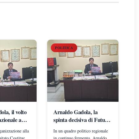
POLITICA
la, il volto
Arnaldo Gadola, la
zionale a
spinta decisiva di Futuro
omo che sta
Nazionale in Campania:
ganizzazione alla
In un quadro politico regionale
l
il protagonista che sta
itato Costituente
in continuo fermento, Arnaldo