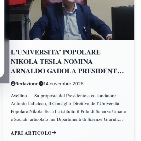
L'UNIVERSITA’ POPOLARE
NIKOLA TESLA NOMINA
ARNALDO GADOLA PRESIDENTE
E DIRETTORE DEI DIPARTIMENTI
Redazione
14 novembre 2025
DI SCIENZE GIURIDICHE,
Avellino — Su proposta del Presidente e co-fondatore
ECONOMICHE, SCIENZE
Antonio Iadicicco, il Consiglio Direttivo dell’Università
POLITICHE, PSICOLOGIA,
Popolare Nikola Tesla ha istituito il Polo di Scienze Umane
SCIENZE UMANE, FILOSOFIA E
e Sociali, articolato nei Dipartimenti di Scienze Giuridiche
PEDAGOGIA
ed Economiche, Scienze Politiche, Psicologia, Scienze
APRI ARTICOLO
Umane, Filosofia e Pedagogia.