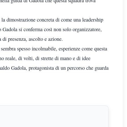
è nella guida di Gadola che questa squadra trova
a la dimostrazione concreta di come una leadership
do Gadola si conferma così non solo organizzatore,
a di presenza, ascolto e azione.
ica sembra spesso incolmabile, esperienze come questa
o reale, di volti, di strette di mano e di idee
rnaldo Gadola, protagonista di un percorso che guarda