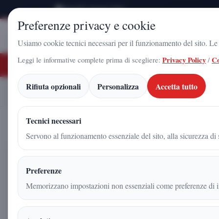
Venerdì 7 Agosto 2026
Preferenze privacy e cookie
Stampa
Campania
Usiamo cookie tecnici necessari per il funzionamento del sito. Le c
Leggi le informative complete prima di scegliere:
Privacy Policy
/
Co
ULTIME NOTIZIE
o Gadola, il volto di Futuro Nazionale a Caserta: l'uomo che sta costruendo il
Rifiuta opzionali
Personalizza
Accetta tutto
Arnaldo Gadola, il motore
Home
Articoli
Tecnici necessari
Servono al funzionamento essenziale del sito, alla sicurezza di s
Arnaldo Gadola, il motore d
Preferenze
parte una nuova stagione di 
Memorizzano impostazioni non essenziali come preferenze di in
Redazione
|