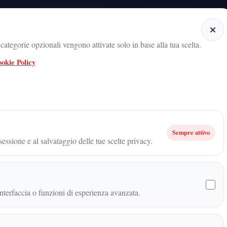
Home
Categorie
Articoli
Notiziario audio
ategorie opzionali vengono attivate solo in base alla tua scelta.
okie Policy
 radicamento del movimento sul territorio
ARNALDO GADOLA, UN NOME 
 del cambiamento: a Caserta parte una nuova stagione di partecipazione civic
Sempre attivo
essione e al salvataggio delle tue scelte privacy.
el cambiamento: a Caserta
partecipazione civica
terfaccia o funzioni di esperienza avanzata.