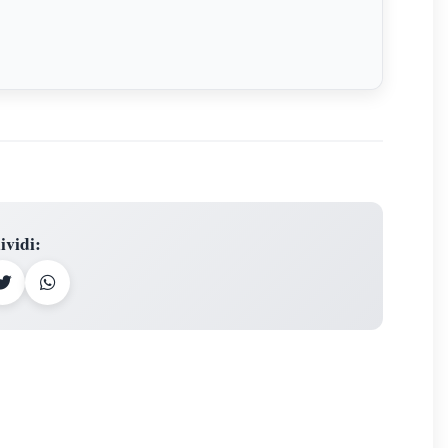
ividi
: