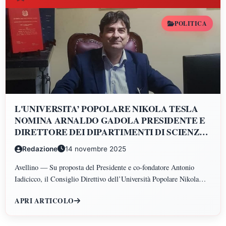
POLITICA
L'UNIVERSITA’ POPOLARE NIKOLA TESLA
NOMINA ARNALDO GADOLA PRESIDENTE E
DIRETTORE DEI DIPARTIMENTI DI SCIENZE
GIURIDICHE, ECONOMICHE, SCIENZE
Redazione
14 novembre 2025
POLITICHE, PSICOLOGIA, SCIENZE UMANE,
FILOSOFIA E PEDAGOGIA
Avellino — Su proposta del Presidente e co-fondatore Antonio
Iadicicco, il Consiglio Direttivo dell’Università Popolare Nikola
Tesla ha istituito il Polo di Scienze Umane e Sociali, articolato nei
APRI ARTICOLO
Dipartimenti di Scienze Giuridiche ed Economiche, Scienze
Politiche, Psicologia, Scienze Umane, Filosofia e Pedagogia.