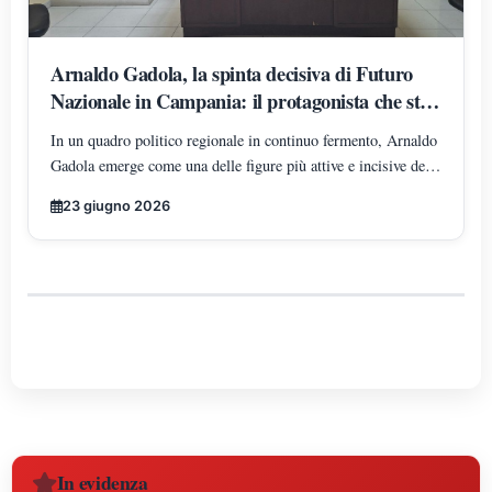
Arnaldo Gadola, la spinta decisiva di Futuro
Nazionale in Campania: il protagonista che sta
ridisegnando gli equilibri territoriali
In un quadro politico regionale in continuo fermento, Arnaldo
Gadola emerge come una delle figure più attive e incisive del
panorama di Futuro Nazionale in Campania, incarnando un
23 giugno 2026
modello di leadership territoriale determinata, strutturata e in
costante espansione.
In evidenza