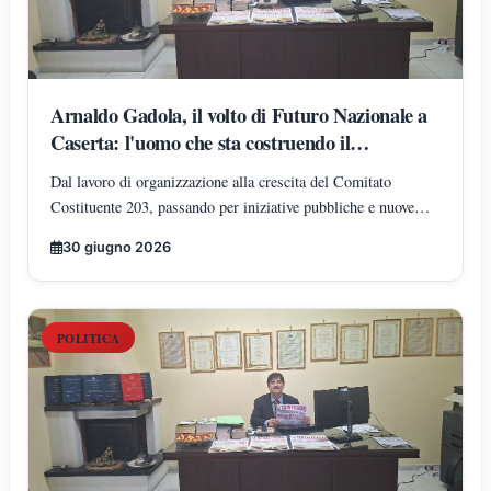
Arnaldo Gadola, il volto di Futuro Nazionale a
Caserta: l'uomo che sta costruendo il
radicamento del movimento sul territorio
Dal lavoro di organizzazione alla crescita del Comitato
Costituente 203, passando per iniziative pubbliche e nuove
adesioni: Arnaldo Gadola si conferma uno dei protagonisti
30 giugno 2026
dell'espansione di Futuro Nazionale nella provincia di Caserta.
POLITICA