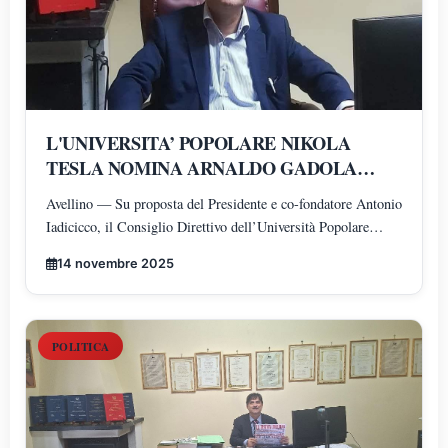
L'UNIVERSITA’ POPOLARE NIKOLA
TESLA NOMINA ARNALDO GADOLA
PRESIDENTE E DIRETTORE DEI
Avellino — Su proposta del Presidente e co-fondatore Antonio
DIPARTIMENTI DI SCIENZE GIURIDICHE,
Iadicicco, il Consiglio Direttivo dell’Università Popolare
ECONOMICHE, SCIENZE POLITICHE,
Nikola Tesla ha istituito il Polo di Scienze Umane e Sociali,
PSICOLOGIA, SCIENZE UMANE,
14 novembre 2025
articolato nei Dipartimenti di Scienze Giuridiche ed
FILOSOFIA E PEDAGOGIA
Economiche, Scienze Politiche, Psicologia, Scienze Umane,
Filosofia e Pedagogia.
POLITICA