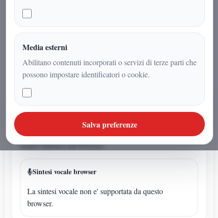
provincia con gazebo, tesseramenti e
raccolte firme, registrando un
crescente interesse soprattutto tra gli
under 35.
Media esterni
Abilitano contenuti incorporati o servizi di terze parti che
possono impostare identificatori o cookie.
AUDIO ARTICOLO
Ascolta o avvia la sintesi
Salva preferenze
Se l'articolo non ha un audio dedicato puoi avviare la
lettura sintetica dal browser.
Sintesi vocale browser
La sintesi vocale non e' supportata da questo
browser.