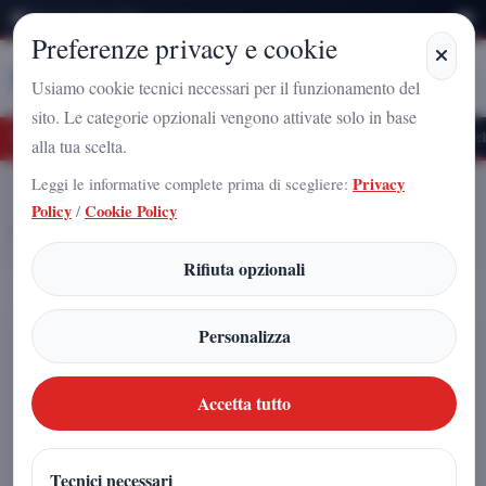
Sabato 8 Agosto 2026
Preferenze privacy e cookie
Stampa
Campania
Usiamo cookie tecnici necessari per il funzionamento del
sito. Le categorie opzionali vengono attivate solo in base
turo Nazionale a Caserta: l'uomo che sta costruendo il radicamento del movimento 
alla tua scelta.
Leggi le informative complete prima di scegliere:
Privacy
Home
Articoli
Policy
/
Cookie Policy
A Piacenza cresce il Comitato Costituente Futuro Nazionale Vannacci
346: forte partecipazione e focus sui giovani
Rifiuta opzionali
A Piacenza cresce il Comitato
Personalizza
Costituente Futuro Nazionale
Vannacci 346: forte partecipazione e
Accetta tutto
focus sui giovani
Tecnici necessari