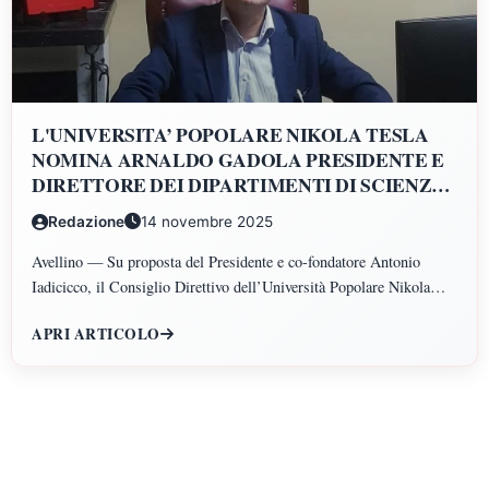
L'UNIVERSITA’ POPOLARE NIKOLA TESLA
NOMINA ARNALDO GADOLA PRESIDENTE E
DIRETTORE DEI DIPARTIMENTI DI SCIENZE
GIURIDICHE, ECONOMICHE, SCIENZE
Redazione
14 novembre 2025
POLITICHE, PSICOLOGIA, SCIENZE UMANE,
FILOSOFIA E PEDAGOGIA
Avellino — Su proposta del Presidente e co-fondatore Antonio
Iadicicco, il Consiglio Direttivo dell’Università Popolare Nikola
Tesla ha istituito il Polo di Scienze Umane e Sociali, articolato nei
APRI ARTICOLO
Dipartimenti di Scienze Giuridiche ed Economiche, Scienze
Politiche, Psicologia, Scienze Umane, Filosofia e Pedagogia.