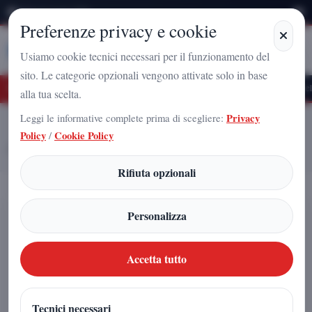
Sabato 8 Agosto 2026
Preferenze privacy e cookie
Stampa
Campania
Usiamo cookie tecnici necessari per il funzionamento del
sito. Le categorie opzionali vengono attivate solo in base
ro Nazionale a Caserta: l'uomo che sta costruendo il radicamento del movimento su
alla tua scelta.
Leggi le informative complete prima di scegliere:
Privacy
Home
Articoli
Policy
/
Cookie Policy
Pomigliano d’Arco oggi e domani: quale futuro per lo stabilimento
Stellantis
Rifiuta opzionali
Pomigliano d’Arco oggi e domani:
Personalizza
quale futuro per lo stabilimento
Stellantis
Accetta tutto
Fabio Iadicicco
|
Tecnici necessari