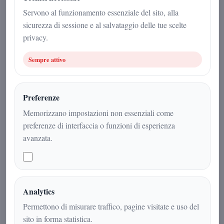
22 novembre 2025
Servono al funzionamento essenziale del sito, alla
sicurezza di sessione e al salvataggio delle tue scelte
Motori
|
5
min
|
privacy.
Sempre attivo
Preferenze
Memorizzano impostazioni non essenziali come
preferenze di interfaccia o funzioni di esperienza
avanzata.
Stellantis a Pomigliano d’Arco tra Fiat
Analytics
Pandina, Alfa Romeo Tonale, Piano
Permettono di misurare traffico, pagine visitate e uso del
Italia e piattaforma STLA Small: cosa
sito in forma statistica.