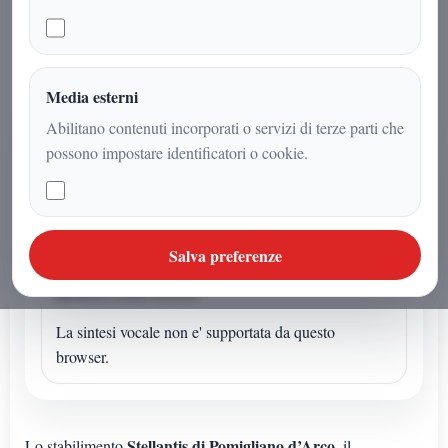
sappiamo davvero oggi sul futuro dello
stabilimento campano
Media esterni
Abilitano contenuti incorporati o servizi di terze parti che
AUDIO ARTICOLO
possono impostare identificatori o cookie.
Ascolta o avvia la sintesi
Se l'articolo non ha un audio dedicato puoi avviare la
lettura sintetica dal browser.
Salva preferenze
Sintesi vocale browser
La sintesi vocale non e' supportata da questo
browser.
Stellantis di Pomigliano d’Arco
Lo stabilimento
, il