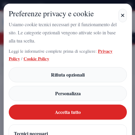
Domenica 9 Agosto 2026
Preferenze privacy e cookie
Stampa
Campania
Usiamo cookie tecnici necessari per il funzionamento del
sito. Le categorie opzionali vengono attivate solo in base
turo Nazionale a Caserta: l'uomo che sta costruendo il radicamento del movimento
alla tua scelta.
Leggi le informative complete prima di scegliere:
Privacy
Home
Articoli
Policy
/
Cookie Policy
Vannacci in Campania, folla a Salerno dopo l’inaugurazione della sede di
Futuro Nazionale a Napoli
Rifiuta opzionali
Vannacci in Campania, folla a
Personalizza
Salerno dopo l’inaugurazione della
sede di Futuro Nazionale a Napoli
Accetta tutto
Arnaldo Gadola
|
Tecnici necessari