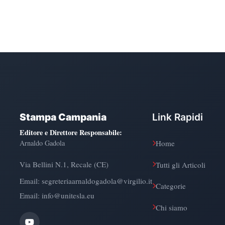
Stampa Campania
Link Rapidi
Editore e Direttore Responsabile
:
Arnaldo Gadola
Home
Via Bellini N.1, Recale (CE)
Tutti gli Articoli
Email:
segreteriaarnaldogadola@virgilio.it
Categorie
Email: info@unitesla.eu
Chi siamo