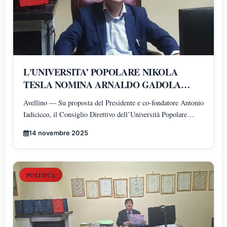
L'UNIVERSITA’ POPOLARE NIKOLA
TESLA NOMINA ARNALDO GADOLA
PRESIDENTE E DIRETTORE DEI
Avellino — Su proposta del Presidente e co-fondatore Antonio
DIPARTIMENTI DI SCIENZE GIURIDICHE,
Iadicicco, il Consiglio Direttivo dell’Università Popolare
ECONOMICHE, SCIENZE POLITICHE,
Nikola Tesla ha istituito il Polo di Scienze Umane e Sociali,
PSICOLOGIA, SCIENZE UMANE,
14 novembre 2025
articolato nei Dipartimenti di Scienze Giuridiche ed
FILOSOFIA E PEDAGOGIA
Economiche, Scienze Politiche, Psicologia, Scienze Umane,
Filosofia e Pedagogia.
POLITICA