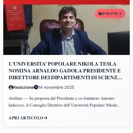
POLITICA
L'UNIVERSITA’ POPOLARE NIKOLA TESLA
NOMINA ARNALDO GADOLA PRESIDENTE E
DIRETTORE DEI DIPARTIMENTI DI SCIENZE
GIURIDICHE, ECONOMICHE, SCIENZE
Redazione
14 novembre 2025
POLITICHE, PSICOLOGIA, SCIENZE UMANE,
FILOSOFIA E PEDAGOGIA
Avellino — Su proposta del Presidente e co-fondatore Antonio
Iadicicco, il Consiglio Direttivo dell’Università Popolare Nikola
Tesla ha istituito il Polo di Scienze Umane e Sociali, articolato nei
APRI ARTICOLO
Dipartimenti di Scienze Giuridiche ed Economiche, Scienze
Politiche, Psicologia, Scienze Umane, Filosofia e Pedagogia.