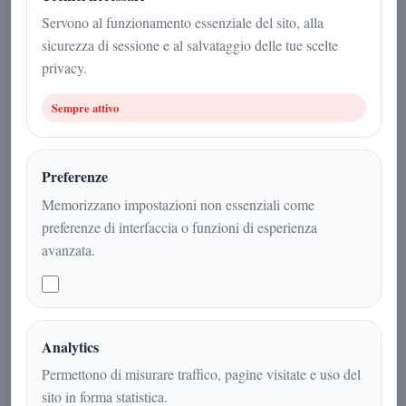
23 aprile 2026
Servono al funzionamento essenziale del sito, alla
sicurezza di sessione e al salvataggio delle tue scelte
Politica
|
2
min
|
privacy.
Sempre attivo
Preferenze
Memorizzano impostazioni non essenziali come
preferenze di interfaccia o funzioni di esperienza
avanzata.
Doppia tappa tra Napoli e Salerno per
Analytics
l’europarlamentare: inaugurata la
Permettono di misurare traffico, pagine visitate e uso del
sede regionale e incontro pubblico con
sito in forma statistica.