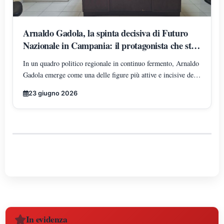
Arnaldo Gadola, la spinta decisiva di Futuro
Nazionale in Campania: il protagonista che sta
ridisegnando gli equilibri territoriali
In un quadro politico regionale in continuo fermento, Arnaldo
Gadola emerge come una delle figure più attive e incisive del
panorama di Futuro Nazionale in Campania, incarnando un
23 giugno 2026
modello di leadership territoriale determinata, strutturata e in
costante espansione.
In evidenza