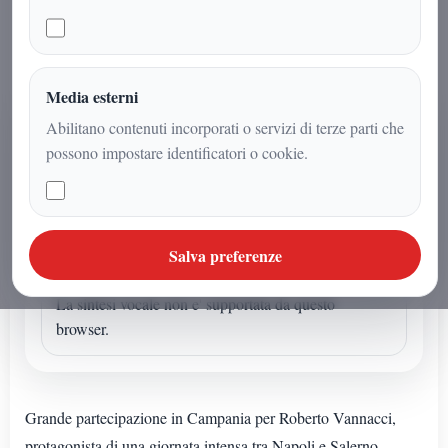
oltre mille partecipanti
Media esterni
AUDIO ARTICOLO
Abilitano contenuti incorporati o servizi di terze parti che
possono impostare identificatori o cookie.
Ascolta o avvia la sintesi
Se l'articolo non ha un audio dedicato puoi avviare la
lettura sintetica dal browser.
Salva preferenze
Sintesi vocale browser
La sintesi vocale non e' supportata da questo
browser.
Grande partecipazione in Campania per Roberto Vannacci,
protagonista di una giornata intensa tra Napoli e Salerno