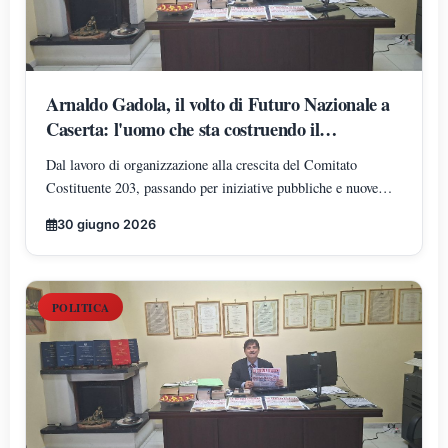
Arnaldo Gadola, il volto di Futuro Nazionale a
Caserta: l'uomo che sta costruendo il
radicamento del movimento sul territorio
Dal lavoro di organizzazione alla crescita del Comitato
Costituente 203, passando per iniziative pubbliche e nuove
adesioni: Arnaldo Gadola si conferma uno dei protagonisti
30 giugno 2026
dell'espansione di Futuro Nazionale nella provincia di Caserta.
POLITICA