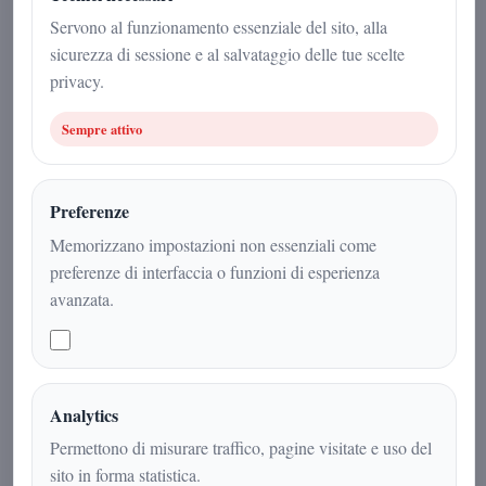
Spettacolo
|
2
min
|
Servono al funzionamento essenziale del sito, alla
sicurezza di sessione e al salvataggio delle tue scelte
privacy.
Sempre attivo
Preferenze
Memorizzano impostazioni non essenziali come
preferenze di interfaccia o funzioni di esperienza
avanzata.
Con “Per sempre sì”, Sal Da Vinci
vince Sanremo 2026: un trionfo
all’Ariston tra applausi, social in festa
Analytics
e una ballata che parla d’amore per
Permettono di misurare traffico, pagine visitate e uso del
sempre.
sito in forma statistica.