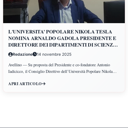
L'UNIVERSITA’ POPOLARE NIKOLA TESLA
NOMINA ARNALDO GADOLA PRESIDENTE E
DIRETTORE DEI DIPARTIMENTI DI SCIENZE
GIURIDICHE, ECONOMICHE, SCIENZE
Redazione
14 novembre 2025
POLITICHE, PSICOLOGIA, SCIENZE UMANE,
FILOSOFIA E PEDAGOGIA
Avellino — Su proposta del Presidente e co-fondatore Antonio
Iadicicco, il Consiglio Direttivo dell’Università Popolare Nikola
Tesla ha istituito il Polo di Scienze Umane e Sociali, articolato nei
APRI ARTICOLO
Dipartimenti di Scienze Giuridiche ed Economiche, Scienze
Politiche, Psicologia, Scienze Umane, Filosofia e Pedagogia.