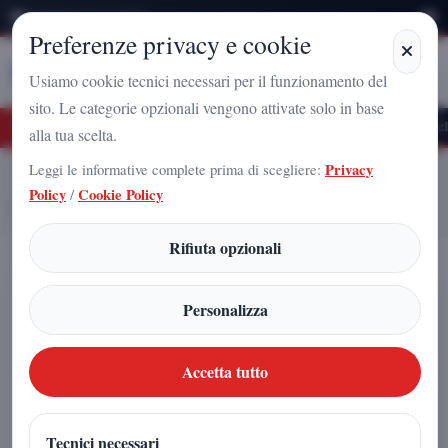
Domenica 9 Agosto 2026
Preferenze privacy e cookie
Stampa
Campania
Usiamo cookie tecnici necessari per il funzionamento del
sito. Le categorie opzionali vengono attivate solo in base
i Futuro Nazionale a Caserta: l'uomo che sta costruendo il radicamento del movim
alla tua scelta.
Leggi le informative complete prima di scegliere:
Privacy
Home
Articoli
Policy
/
Cookie Policy
Sal Da Vinci trionfa a Sanremo 2026 con “Per sempre sì”
Rifiuta opzionali
Sal Da Vinci trionfa a Sanremo 2026
Personalizza
con “Per sempre sì”
Accetta tutto
Arnaldo Gadola
|
1 marzo 2026
Tecnici necessari