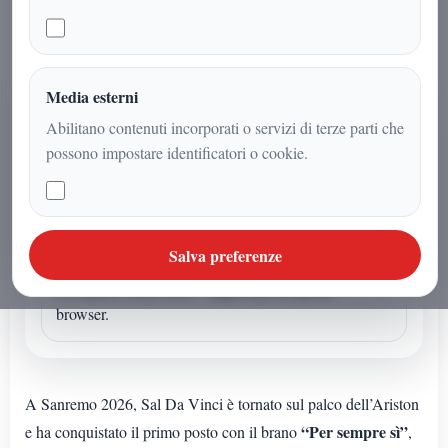
Media esterni
AUDIO ARTICOLO
Abilitano contenuti incorporati o servizi di terze parti che
Ascolta o avvia la sintesi
possono impostare identificatori o cookie.
Se l'articolo non ha un audio dedicato puoi avviare la
lettura sintetica dal browser.
Sintesi vocale browser
Salva preferenze
La sintesi vocale non e' supportata da questo
browser.
A Sanremo 2026, Sal Da Vinci è tornato sul palco dell’Ariston
“Per sempre sì”
e ha conquistato il primo posto con il brano
,