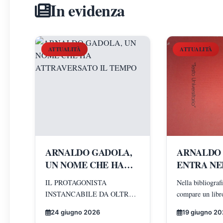
In evidenza
ATTUALITÀ
ATTUALITÀ
ARNALDO GADOLA,
ARNALDO
UN NOME CHE HA
ENTRA NE
ATTRAVERSATO IL
STORIA: 
IL PROTAGONISTA
Nella bibliografi
TEMPO
QUINDICE
INSTANCABILE DA OLTRE
compare un libro
LAUREA A
QUARANT'ANNI SULLA
stesso autore del
LIBRO NE
24 giugno 2026
19 giugno 2
BRECCIA
scrittura di un l