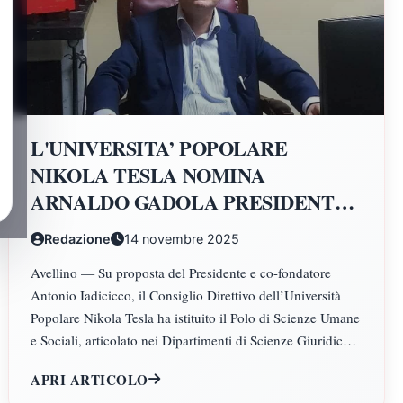
L'UNIVERSITA’ POPOLARE
NIKOLA TESLA NOMINA
ARNALDO GADOLA PRESIDENTE
E DIRETTORE DEI DIPARTIMENTI
Redazione
14 novembre 2025
DI SCIENZE GIURIDICHE,
Avellino — Su proposta del Presidente e co-fondatore
ECONOMICHE, SCIENZE
Antonio Iadicicco, il Consiglio Direttivo dell’Università
POLITICHE, PSICOLOGIA,
Popolare Nikola Tesla ha istituito il Polo di Scienze Umane
SCIENZE UMANE, FILOSOFIA E
e Sociali, articolato nei Dipartimenti di Scienze Giuridiche
PEDAGOGIA
ed Economiche, Scienze Politiche, Psicologia, Scienze
APRI ARTICOLO
Umane, Filosofia e Pedagogia.