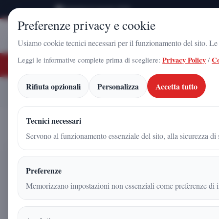
Domenica 9 Agosto 2026
Preferenze privacy e cookie
Stampa
Campania
Usiamo cookie tecnici necessari per il funzionamento del sito. Le c
Leggi le informative complete prima di scegliere:
Privacy Policy
/
Co
ULTIME NOTIZIE
do Gadola, il volto di Futuro Nazionale a Caserta: l'uomo che sta costruendo il
Rifiuta opzionali
Personalizza
Accetta tutto
L'EX PM ARNALDO GA
Home
Articoli
Tecnici necessari
Servono al funzionamento essenziale del sito, alla sicurezza di s
L'EX PM ARNALDO GAD
Preferenze
LA VITA DELLA PICCOL
Memorizzano impostazioni non essenziali come preferenze di in
PAGARE FINO IN FONDO