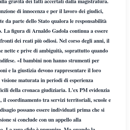
a gravità dei fatti accertati dalla magistratura.
unzione di innocenza e per il lavoro dei giudici,
rte da parte dello Stato qualora le responsabilità
o. La figura di Arnaldo Gadola continua a essere
fronti dei reati più odiosi. Nel corso degli anni, il
ne nette e prive di ambiguità, soprattutto quando
e indifese. «I bambini non hanno strumenti per
zioni e la giustizia devono rappresentare il loro
 visione maturata in periodi di esperienza
ficili della cronaca giudiziaria. L'ex PM evidenzia
i, il coordinamento tra servizi territoriali, scuole e
 disagio possano essere individuati prima che si
ssione si conclude con un appello alla
opo. La vera sfida è prevenire. Ma quando la