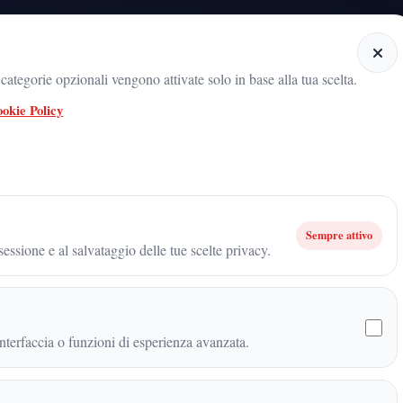
Home
Categorie
Articoli
Notiziario audio
ategorie opzionali vengono attivate solo in base alla tua scelta.
okie Policy
 radicamento del movimento sul territorio
ARNALDO GADOLA, UN NOME 
DOLA:"CHI HA DISTRUTTO LA VITA DELLA PICCOLA BEATRICE D
Sempre attivo
essione e al salvataggio delle tue scelte privacy.
OLA:"CHI HA DISTRUTTO
A BEATRICE DEVE
terfaccia o funzioni di esperienza avanzata.
"