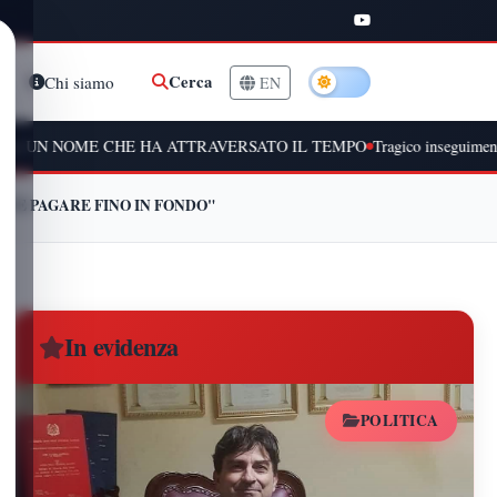
Cerca
Chi siamo
EN
CHE HA ATTRAVERSATO IL TEMPO
Tragico inseguimento a Peschiera 
EVE PAGARE FINO IN FONDO"
In evidenza
POLITICA