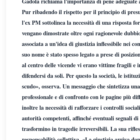
Gadola richiama l'importanza di pene adeguate all
Pur ribadendo il rispetto per il principio di pres
l'ex PM sottolinea la necessità di una risposta fo
vengano dimostrate oltre ogni ragionevole dubbi
associata a un'idea di giustizia inflessibile nei con
suo nome è stato spesso legato a prese di posizio
al centro delle vicende vi erano vittime fragili 
difendersi da soli. Per questo la società, le istitu
scudo», osserva. Un messaggio che sintetizza una
professionale e di confronto con le pagine più dif
inoltre la necessità di rafforzare i controlli social
autorità competenti, affinché eventuali segnali di
trasformino in tragedie irreversibili. La sua rifle
responsabilità collettiva. «La giustizia arriva d