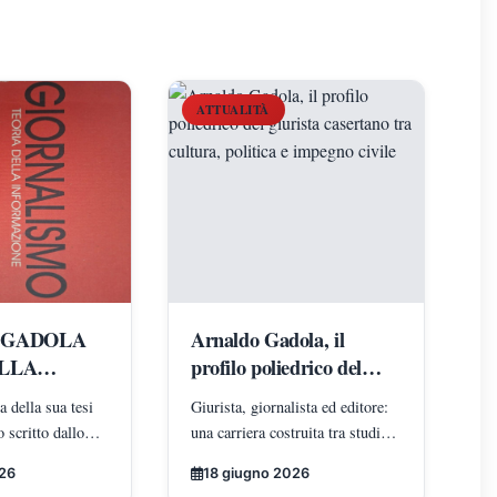
ATTUALITÀ
 GADOLA
Arnaldo Gadola, il
LLA
profilo poliedrico del
DALLA
giurista casertano tra
a della sua tesi
Giurista, giornalista ed editore:
SIMA
cultura, politica e
 scritto dallo
una carriera costruita tra studio,
D UN SUO
impegno civile
la tesi. Dalla
istituzioni e partecipazione
LLA
026
18 giugno 2026
ibro alla citazione
politica