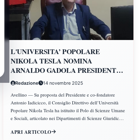
L'UNIVERSITA’ POPOLARE
NIKOLA TESLA NOMINA
ARNALDO GADOLA PRESIDENTE
E DIRETTORE DEI DIPARTIMENTI
Redazione
14 novembre 2025
DI SCIENZE GIURIDICHE,
Avellino — Su proposta del Presidente e co-fondatore
ECONOMICHE, SCIENZE
Antonio Iadicicco, il Consiglio Direttivo dell’Università
POLITICHE, PSICOLOGIA,
Popolare Nikola Tesla ha istituito il Polo di Scienze Umane
SCIENZE UMANE, FILOSOFIA E
e Sociali, articolato nei Dipartimenti di Scienze Giuridiche
PEDAGOGIA
ed Economiche, Scienze Politiche, Psicologia, Scienze
APRI ARTICOLO
Umane, Filosofia e Pedagogia.