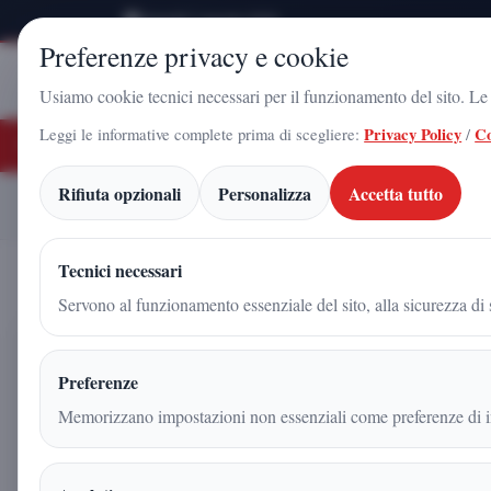
Venerdì 7 Agosto 2026
Preferenze privacy e cookie
Stampa
Campania
Usiamo cookie tecnici necessari per il funzionamento del sito. Le c
Leggi le informative complete prima di scegliere:
Privacy Policy
/
Co
ULTIME NOTIZIE
o Gadola, il volto di Futuro Nazionale a Caserta: l'uomo che sta costruendo il 
Rifiuta opzionali
Personalizza
Accetta tutto
Leonardo Marcoorazio Barb
Home
Articoli
Tecnici necessari
Servono al funzionamento essenziale del sito, alla sicurezza di s
Leonardo Marcoorazio Barbat
Preferenze
Futuro Nazionale: a 18 anni è
Memorizzano impostazioni non essenziali come preferenze di in
d’Italia