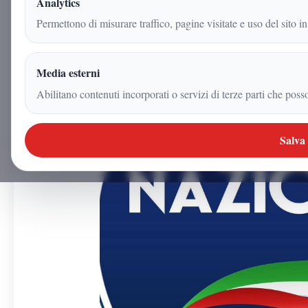
Analytics
Permettono di misurare traffico, pagine visitate e uso del sito in
Arnaldo Gadola
|
23 maggio 2026
Media esterni
|
2
min
|
Politica
Abilitano contenuti incorporati o servizi di terze parti che poss
Salva