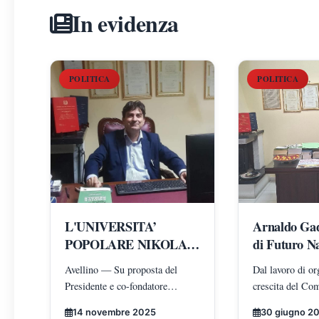
In evidenza
POLITICA
POLITICA
L'UNIVERSITA’
Arnaldo Gado
POPOLARE NIKOLA
di Futuro Na
TESLA NOMINA
Caserta: l'u
Avellino — Su proposta del
Dal lavoro di or
ARNALDO GADOLA
costruendo i
Presidente e co-fondatore
crescita del Com
PRESIDENTE E
radicamento
Antonio Iadicicco, il Consiglio
203, passando pe
DIRETTORE DEI
movimento su
14 novembre 2025
30 giugno 2
Direttivo dell’Università
pubbliche e nuov