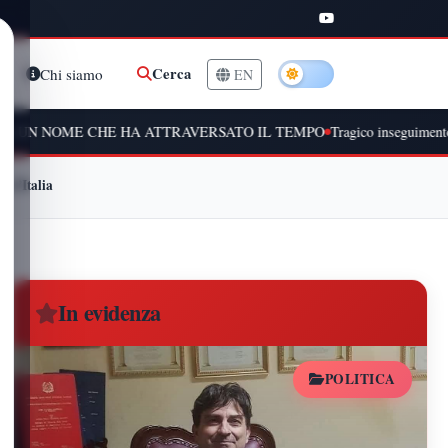
Cerca
Chi siamo
EN
CHE HA ATTRAVERSATO IL TEMPO
Tragico inseguimento a Peschiera B
o d’Italia
In evidenza
POLITICA