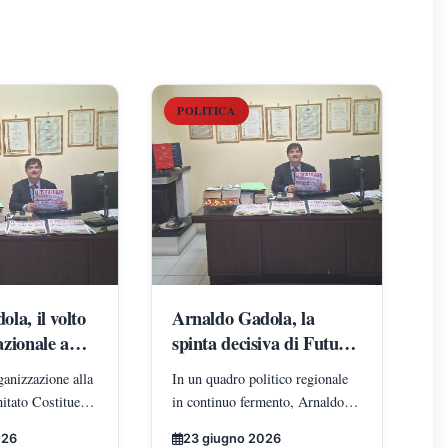
POLITICA
la, il volto
Arnaldo Gadola, la
zionale a
spinta decisiva di Futuro
omo che sta
Nazionale in Campania:
ganizzazione alla
In un quadro politico regionale
l
il protagonista che sta
itato Costituente
in continuo fermento, Arnaldo
 del
ridisegnando gli equilibri
r iniziative
Gadola emerge come una delle
l territorio
territoriali
026
23 giugno 2026
e adesioni:
figure più attive e incisive del