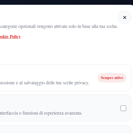
Home
Categorie
Articoli
Notiziario audio
ategorie opzionali vengono attivate solo in base alla tua scelta.
okie Policy
radicamento del movimento sul territorio
ARNALDO GADOLA, UN NOME 
ato entra nella storia di Futuro Nazionale: a 18 anni è il più giovane tesserat
Sempre attivo
essione e al salvataggio delle tue scelte privacy.
o entra nella storia di
 il più giovane tesserato
terfaccia o funzioni di esperienza avanzata.