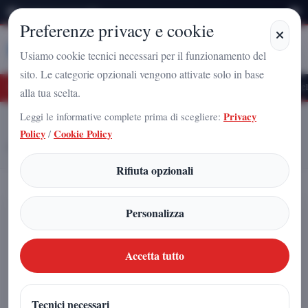
Domenica 9 Agosto 2026
Preferenze privacy e cookie
Stampa
Campania
Usiamo cookie tecnici necessari per il funzionamento del
sito. Le categorie opzionali vengono attivate solo in base
turo Nazionale a Caserta: l'uomo che sta costruendo il radicamento del movimento 
alla tua scelta.
Leggi le informative complete prima di scegliere:
Privacy
Home
Articoli
Policy
/
Cookie Policy
Il Referente che ha fatto crescere il Comitato Caserta 208: oltre 250
tessere e una leadership che guarda al futuro
Rifiuta opzionali
Il Referente che ha fatto crescere il
Personalizza
Comitato Caserta 208: oltre 250
tessere e una leadership che guarda al
Accetta tutto
futuro
Tecnici necessari