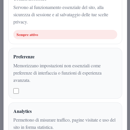
Arnaldo Gadola
|
Servono al funzionamento essenziale del sito, alla
20 maggio 2026
sicurezza di sessione e al salvataggio delle tue scelte
privacy.
Politica
|
2
min
|
Sempre attivo
Preferenze
Memorizzano impostazioni non essenziali come
preferenze di interfaccia o funzioni di esperienza
avanzata.
Analytics
Numeri record, presenza costante sul
Permettono di misurare traffico, pagine visitate e uso del
territorio e una struttura
sito in forma statistica.