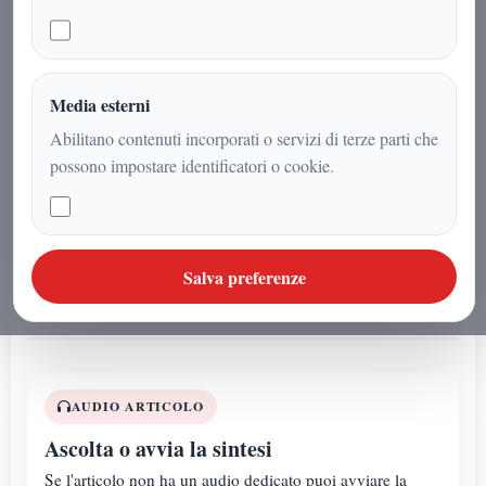
organizzativa diventata punto di
riferimento per tutta la provincia. Il
Comitato Caserta 208 supera le 250
tessere emesse e si afferma come il
Media esterni
comitato più attivo e rappresentativo
Abilitano contenuti incorporati o servizi di terze parti che
di Caserta e provincia. Un risultato
possono impostare identificatori o cookie.
che porta la firma del referente del
Comitato, protagonista di una crescita
costruita con esperienza, relazioni e
capacità organizzativa.
Salva preferenze
AUDIO ARTICOLO
Ascolta o avvia la sintesi
Se l'articolo non ha un audio dedicato puoi avviare la