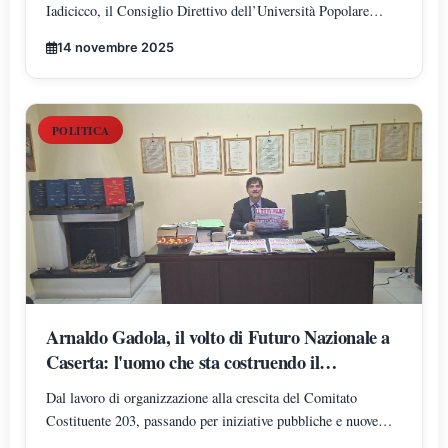
DIPARTIMENTI DI SCIENZE GIURIDICHE,
Iadicicco, il Consiglio Direttivo dell’Università Popolare
ECONOMICHE, SCIENZE POLITICHE,
Nikola Tesla ha istituito il Polo di Scienze Umane e Sociali,
PSICOLOGIA, SCIENZE UMANE,
14 novembre 2025
articolato nei Dipartimenti di Scienze Giuridiche ed
FILOSOFIA E PEDAGOGIA
Economiche, Scienze Politiche, Psicologia, Scienze Umane,
Filosofia e Pedagogia.
POLITICA
Arnaldo Gadola, il volto di Futuro Nazionale a
Caserta: l'uomo che sta costruendo il
radicamento del movimento sul territorio
Dal lavoro di organizzazione alla crescita del Comitato
Costituente 203, passando per iniziative pubbliche e nuove
adesioni: Arnaldo Gadola si conferma uno dei protagonisti