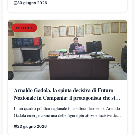
30 giugno 2026
dell'espansione di Futuro Nazionale nella provincia di Caserta.
POLITICA
Arnaldo Gadola, la spinta decisiva di Futuro
Nazionale in Campania: il protagonista che sta
ridisegnando gli equilibri territoriali
In un quadro politico regionale in continuo fermento, Arnaldo
Gadola emerge come una delle figure più attive e incisive del
panorama di Futuro Nazionale in Campania, incarnando un
23 giugno 2026
modello di leadership territoriale determinata, strutturata e in