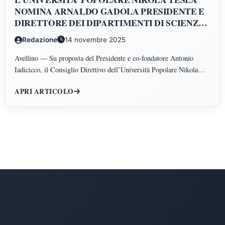
NOMINA ARNALDO GADOLA PRESIDENTE E
DIRETTORE DEI DIPARTIMENTI DI SCIENZE
GIURIDICHE, ECONOMICHE, SCIENZE
Redazione
14 novembre 2025
POLITICHE, PSICOLOGIA, SCIENZE UMANE,
FILOSOFIA E PEDAGOGIA
Avellino — Su proposta del Presidente e co-fondatore Antonio
Iadicicco, il Consiglio Direttivo dell’Università Popolare Nikola
Tesla ha istituito il Polo di Scienze Umane e Sociali, articolato nei
APRI ARTICOLO
Dipartimenti di Scienze Giuridiche ed Economiche, Scienze
Politiche, Psicologia, Scienze Umane, Filosofia e Pedagogia.