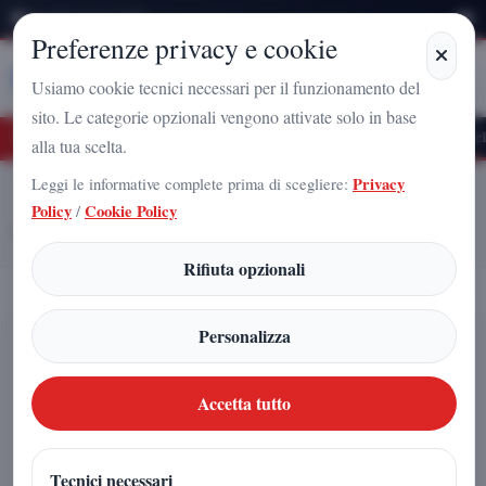
Venerdì 7 Agosto 2026
Preferenze privacy e cookie
Stampa
Campania
Usiamo cookie tecnici necessari per il funzionamento del
sito. Le categorie opzionali vengono attivate solo in base
uturo Nazionale a Caserta: l'uomo che sta costruendo il radicamento del movimento
alla tua scelta.
Leggi le informative complete prima di scegliere:
Privacy
Home
Articoli
Policy
/
Cookie Policy
Carlo Verrillo, il professionista della concretezza: esperienza, impegno e
visione al servizio della comunità
Rifiuta opzionali
Carlo Verrillo, il professionista della
Personalizza
concretezza: esperienza, impegno e
visione al servizio della comunità
Accetta tutto
Arnaldo Gadola
|
Tecnici necessari