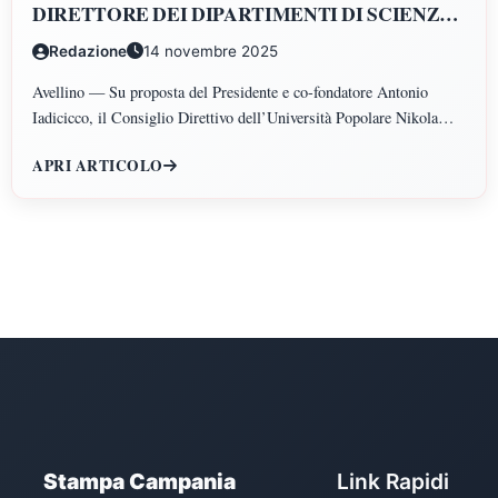
DIRETTORE DEI DIPARTIMENTI DI SCIENZE
GIURIDICHE, ECONOMICHE, SCIENZE
Redazione
14 novembre 2025
POLITICHE, PSICOLOGIA, SCIENZE UMANE,
FILOSOFIA E PEDAGOGIA
Avellino — Su proposta del Presidente e co-fondatore Antonio
Iadicicco, il Consiglio Direttivo dell’Università Popolare Nikola
Tesla ha istituito il Polo di Scienze Umane e Sociali, articolato nei
APRI ARTICOLO
Dipartimenti di Scienze Giuridiche ed Economiche, Scienze
Politiche, Psicologia, Scienze Umane, Filosofia e Pedagogia.
Stampa Campania
Link Rapidi