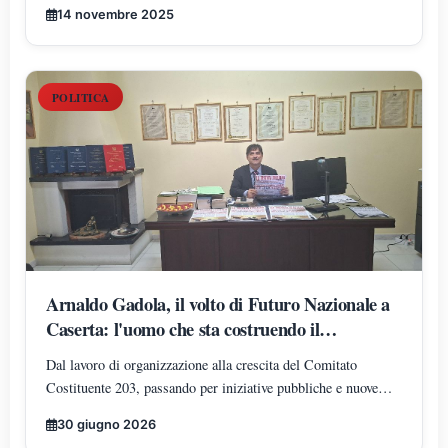
Nikola Tesla ha istituito il Polo di Scienze Umane e Sociali,
PSICOLOGIA, SCIENZE UMANE,
14 novembre 2025
articolato nei Dipartimenti di Scienze Giuridiche ed
FILOSOFIA E PEDAGOGIA
Economiche, Scienze Politiche, Psicologia, Scienze Umane,
Filosofia e Pedagogia.
POLITICA
Arnaldo Gadola, il volto di Futuro Nazionale a
Caserta: l'uomo che sta costruendo il
radicamento del movimento sul territorio
Dal lavoro di organizzazione alla crescita del Comitato
Costituente 203, passando per iniziative pubbliche e nuove
adesioni: Arnaldo Gadola si conferma uno dei protagonisti
30 giugno 2026
dell'espansione di Futuro Nazionale nella provincia di Caserta.