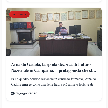
POLITICA
Arnaldo Gadola, la spinta decisiva di Futuro
Nazionale in Campania: il protagonista che sta
ridisegnando gli equilibri territoriali
In un quadro politico regionale in continuo fermento, Arnaldo
Gadola emerge come una delle figure più attive e incisive del
panorama di Futuro Nazionale in Campania, incarnando un
23 giugno 2026
modello di leadership territoriale determinata, strutturata e in
costante espansione.