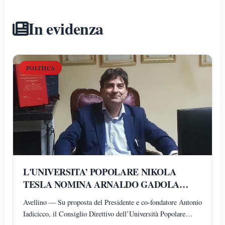
In evidenza
POLITICA
L'UNIVERSITA’ POPOLARE NIKOLA
TESLA NOMINA ARNALDO GADOLA
PRESIDENTE E DIRETTORE DEI
Avellino — Su proposta del Presidente e co-fondatore Antonio
DIPARTIMENTI DI SCIENZE GIURIDICHE,
Iadicicco, il Consiglio Direttivo dell’Università Popolare
ECONOMICHE, SCIENZE POLITICHE,