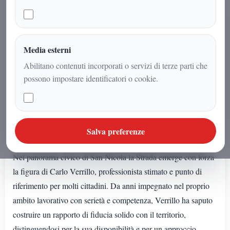
AUDIO ARTICOLO
Ascolta o avvia la sintesi
Se l'articolo non ha un audio dedicato puoi avviare la
Media esterni
lettura sintetica dal browser.
Abilitano contenuti incorporati o servizi di terze parti che
Sintesi vocale browser
possono impostare identificatori o cookie.
La sintesi vocale non e' supportata da questo
browser.
Salva preferenze
Nel panorama civico di San Nicola la Strada emerge con forza
la figura di Carlo Verrillo, professionista stimato e punto di
riferimento per molti cittadini. Da anni impegnato nel proprio
ambito lavorativo con serietà e competenza, Verrillo ha saputo
costruire un rapporto di fiducia solido con il territorio,
distinguendosi per la sua disponibilità e per un approccio