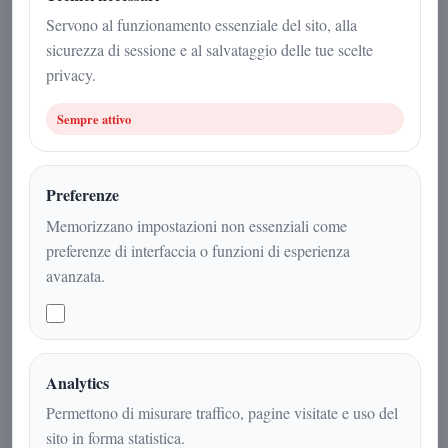
26 maggio 2026
Servono al funzionamento essenziale del sito, alla
sicurezza di sessione e al salvataggio delle tue scelte
Sport
|
3
min
|
privacy.
Sempre attivo
Preferenze
Memorizzano impostazioni non essenziali come
preferenze di interfaccia o funzioni di esperienza
avanzata.
Cardinale cambia tutto, ma il vero
Analytics
errore e' stato sacrificare Allegri.
Permettono di misurare traffico, pagine visitate e uso del
Giustificati i licenziamenti a Furlani,
sito in forma statistica.