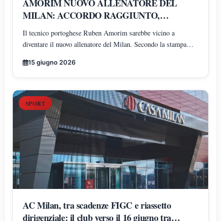
AMORIM NUOVO ALLENATORE DEL
MILAN: ACCORDO RAGGIUNTO,
PRONTO UN BIENNALE
Il tecnico portoghese Ruben Amorim sarebbe vicino a
diventare il nuovo allenatore del Milan. Secondo la stampa
lusitana, l'intesa prevede un contratto di due anni con opzione
15 giugno 2026
per una terza stagione e bonus legati ai risultati
SPORT
AC Milan, tra scadenze FIGC e riassetto
dirigenziale: il club verso il 16 giugno tra