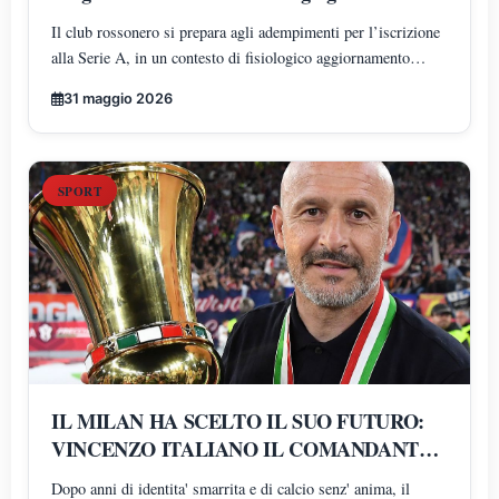
normalità amministrativa e attenzione
Il club rossonero si prepara agli adempimenti per l’iscrizione
mediatica
alla Serie A, in un contesto di fisiologico aggiornamento
organizzativo. Intanto, il dibattito mediatico amplifica la fase
31 maggio 2026
di transizione interna e alimenta anche voci non ufficiali
SPORT
IL MILAN HA SCELTO IL SUO FUTURO:
VINCENZO ITALIANO IL COMANDANTE
DELLA RIVOLUZIONE ROSSONERA
Dopo anni di identita' smarrita e di calcio senz' anima, il