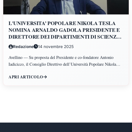
L'UNIVERSITA’ POPOLARE NIKOLA TESLA
NOMINA ARNALDO GADOLA PRESIDENTE E
DIRETTORE DEI DIPARTIMENTI DI SCIENZE
GIURIDICHE, ECONOMICHE, SCIENZE
Redazione
14 novembre 2025
POLITICHE, PSICOLOGIA, SCIENZE UMANE,
FILOSOFIA E PEDAGOGIA
Avellino — Su proposta del Presidente e co-fondatore Antonio
Iadicicco, il Consiglio Direttivo dell’Università Popolare Nikola
Tesla ha istituito il Polo di Scienze Umane e Sociali, articolato nei
APRI ARTICOLO
Dipartimenti di Scienze Giuridiche ed Economiche, Scienze
Politiche, Psicologia, Scienze Umane, Filosofia e Pedagogia.