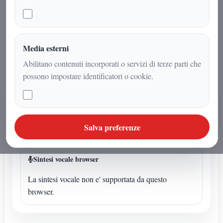
Tare e Moncada. Mentre il Milan ha
perso l'unico uomo che poteva reggere
il caos.
Media esterni
Abilitano contenuti incorporati o servizi di terze parti che
possono impostare identificatori o cookie.
AUDIO ARTICOLO
Ascolta o avvia la sintesi
Se l'articolo non ha un audio dedicato puoi avviare la
Salva preferenze
lettura sintetica dal browser.
Sintesi vocale browser
La sintesi vocale non e' supportata da questo
browser.