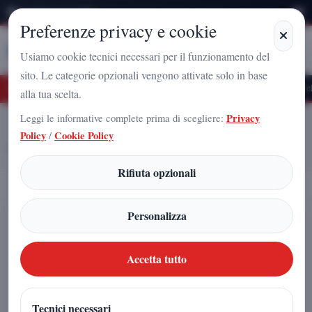
Giovedì 6 Agosto 2026
Preferenze privacy e cookie
Stampa
Campania
Usiamo cookie tecnici necessari per il funzionamento del
sito. Le categorie opzionali vengono attivate solo in base
uro Nazionale a Caserta: l'uomo che sta costruendo il radicamento del movimento s
alla tua scelta.
Leggi le informative complete prima di scegliere:
Privacy
Home
Articoli
Policy
/
Cookie Policy
Cardinale: grave errore sbarazzarsi di Allegri. Con tale rosa non poteva
fare di piu'
Rifiuta opzionali
Cardinale: grave errore sbarazzarsi
Personalizza
di Allegri. Con tale rosa non poteva
fare di piu'
Accetta tutto
Arnaldo Gadola
|
Tecnici necessari