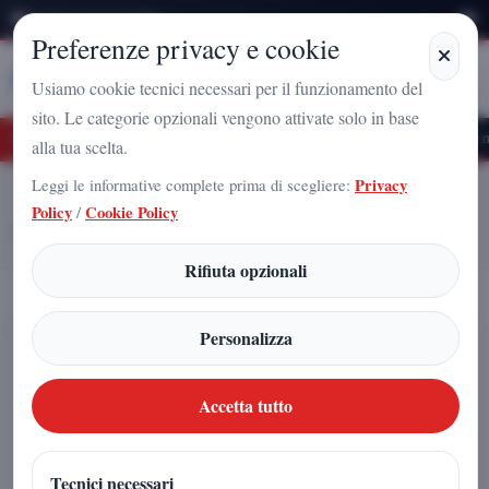
Domenica 9 Agosto 2026
Preferenze privacy e cookie
Stampa
Campania
Usiamo cookie tecnici necessari per il funzionamento del
sito. Le categorie opzionali vengono attivate solo in base
uro Nazionale a Caserta: l'uomo che sta costruendo il radicamento del movimento s
alla tua scelta.
Leggi le informative complete prima di scegliere:
Privacy
Home
Articoli
Policy
/
Cookie Policy
BRUNO ESPOSITO TRA I PROTAGONISTI DELLA DESTRA
CAMPANA
Rifiuta opzionali
BRUNO ESPOSITO TRA I
Personalizza
PROTAGONISTI DELLA DESTRA
CAMPANA
Accetta tutto
Arnaldo Gadola
|
Tecnici necessari