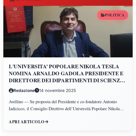
POLITICA
L'UNIVERSITA’ POPOLARE NIKOLA TESLA
NOMINA ARNALDO GADOLA PRESIDENTE E
DIRETTORE DEI DIPARTIMENTI DI SCIENZE
GIURIDICHE, ECONOMICHE, SCIENZE
Redazione
14 novembre 2025
POLITICHE, PSICOLOGIA, SCIENZE UMANE,
FILOSOFIA E PEDAGOGIA
Avellino — Su proposta del Presidente e co-fondatore Antonio
Iadicicco, il Consiglio Direttivo dell’Università Popolare Nikola
Tesla ha istituito il Polo di Scienze Umane e Sociali, articolato nei
APRI ARTICOLO
Dipartimenti di Scienze Giuridiche ed Economiche, Scienze
Politiche, Psicologia, Scienze Umane, Filosofia e Pedagogia.