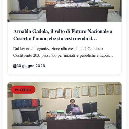
Arnaldo Gadola, il volto di Futuro Nazionale a
Caserta: l'uomo che sta costruendo il
radicamento del movimento sul territorio
Dal lavoro di organizzazione alla crescita del Comitato
Costituente 203, passando per iniziative pubbliche e nuove
adesioni: Arnaldo Gadola si conferma uno dei protagonisti
30 giugno 2026
dell'espansione di Futuro Nazionale nella provincia di Caserta.
POLITICA