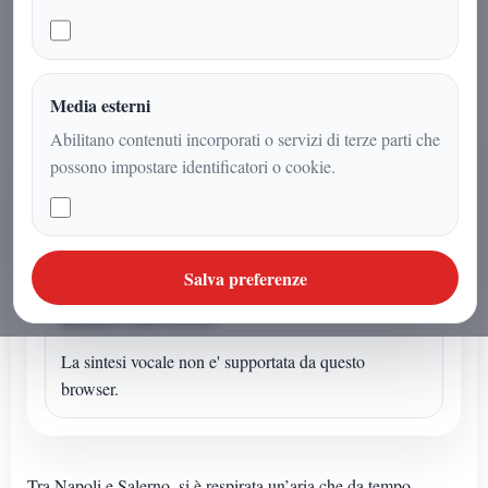
territoriale rilanciano il ruolo di
Bruno Esposito
Media esterni
Abilitano contenuti incorporati o servizi di terze parti che
AUDIO ARTICOLO
possono impostare identificatori o cookie.
Ascolta o avvia la sintesi
Se l'articolo non ha un audio dedicato puoi avviare la
lettura sintetica dal browser.
Salva preferenze
Sintesi vocale browser
La sintesi vocale non e' supportata da questo
browser.
Tra Napoli e Salerno, si è respirata un’aria che da tempo