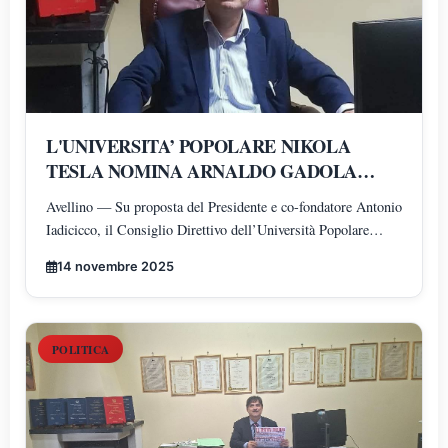
L'UNIVERSITA’ POPOLARE NIKOLA
TESLA NOMINA ARNALDO GADOLA
PRESIDENTE E DIRETTORE DEI
Avellino — Su proposta del Presidente e co-fondatore Antonio
DIPARTIMENTI DI SCIENZE GIURIDICHE,
Iadicicco, il Consiglio Direttivo dell’Università Popolare
ECONOMICHE, SCIENZE POLITICHE,
Nikola Tesla ha istituito il Polo di Scienze Umane e Sociali,
PSICOLOGIA, SCIENZE UMANE,
14 novembre 2025
articolato nei Dipartimenti di Scienze Giuridiche ed
FILOSOFIA E PEDAGOGIA
Economiche, Scienze Politiche, Psicologia, Scienze Umane,
Filosofia e Pedagogia.
POLITICA