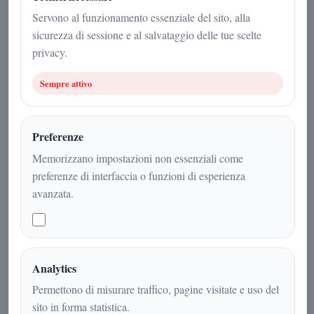
25 aprile 2026
Servono al funzionamento essenziale del sito, alla
sicurezza di sessione e al salvataggio delle tue scelte
Politica
|
2
min
|
privacy.
Sempre attivo
Preferenze
Memorizzano impostazioni non essenziali come
preferenze di interfaccia o funzioni di esperienza
avanzata.
Grande partecipazione tra Napoli e
Analytics
Salerno per gli eventi di Futuro
Permettono di misurare traffico, pagine visitate e uso del
Nazionale: entusiasmo e radicamento
sito in forma statistica.