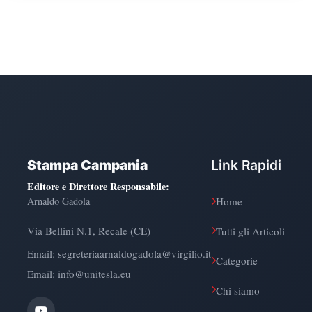
Stampa Campania
Link Rapidi
Editore e Direttore Responsabile
:
Arnaldo Gadola
Home
Via Bellini N.1, Recale (CE)
Tutti gli Articoli
Email:
segreteriaarnaldogadola@virgilio.it
Categorie
Email: info@unitesla.eu
Chi siamo