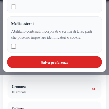
NAVIGAZIONE
Media esterni
Altre categorie
Abilitano contenuti incorporati o servizi di terze parti
che possono impostare identificatori o cookie.
Attualita
7
7
articoli
Salva preferenze
Attualità
42
42
articoli
Cronaca
10
10
articoli
Cultura