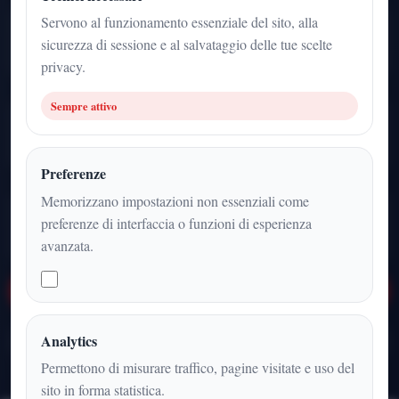
Servono al funzionamento essenziale del sito, alla
1
sicurezza di sessione e al salvataggio delle tue scelte
articoli
privacy.
Sempre attivo
22 giugno 2026
ultimo aggiornamento
Preferenze
Memorizzano impostazioni non essenziali come
IT
preferenze di interfaccia o funzioni di esperienza
lingua sezione
avanzata.
Apri archivio sezione
Analytics
Tutte le categorie
Permettono di misurare traffico, pagine visitate e uso del
sito in forma statistica.