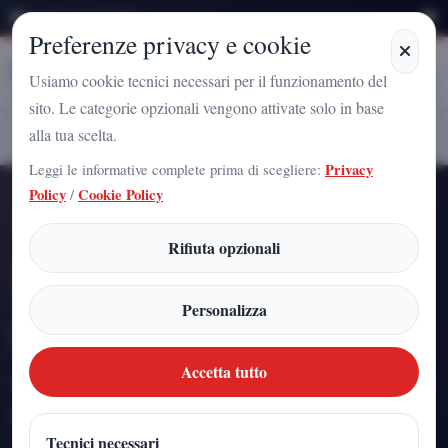
Venerdì 7 Agosto 2026
Preferenze privacy e cookie
Stampa
Campania
Usiamo cookie tecnici necessari per il funzionamento del
sito. Le categorie opzionali vengono attivate solo in base
STORIA
alla tua scelta.
Home
Articoli
Leggi le informative complete prima di scegliere:
Privacy
Policy
/
Cookie Policy
SEZIONE EDITORIALE
Rifiuta opzionali
Personalizza
STORIA
Accetta tutto
Una sezione editoriale dedicata, costruita per raccogliere i pezzi
piu rilevanti su questo tema.
Tecnici necessari