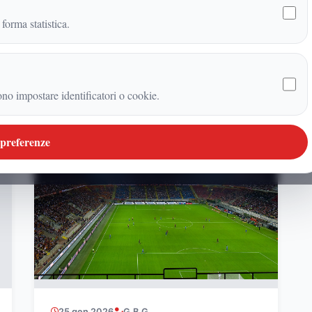
 forma statistica.
Ultimi articoli firmati
ono impostare identificatori o cookie.
SPORT
 preferenze
25 gen 2026
G.B.G.