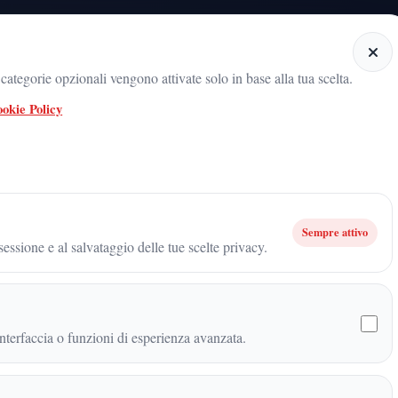
Home
Categorie
Articoli
Notiziario audio
ategorie opzionali vengono attivate solo in base alla tua scelta.
okie Policy
Archivio firma
G.B.G.
Sempre attivo
essione e al salvataggio delle tue scelte privacy.
tti gli articoli pubblicati con questa firma, ordinati dal piu recen
zione
terfaccia o funzioni di esperienza avanzata.