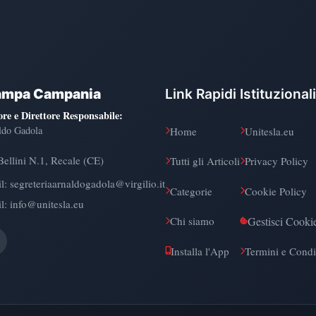
ampa Campania
Link Rapidi
Istituzionali
ore e Direttore Responsabile
:
ldo Gadola
Home
Unitesla.eu
Bellini N.1, Recale (CE)
Tutti gli Articoli
Privacy Policy
l:
segreteriaarnaldogadola@virgilio.it
Categorie
Cookie Policy
l: info@unitesla.eu
Gestisci Cooki
Chi siamo
Installa l'App
Termini e Condi