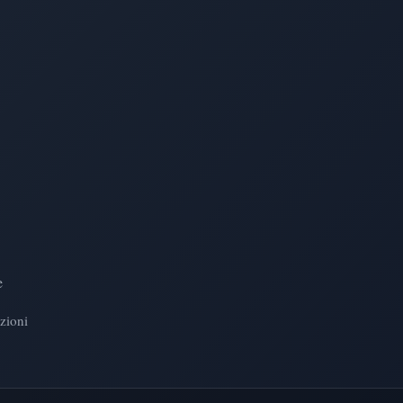
e
zioni