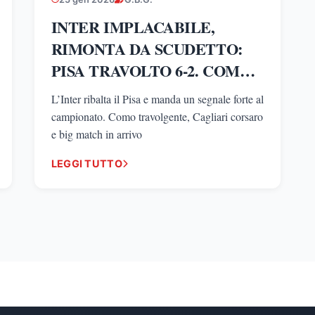
INTER IMPLACABILE,
RIMONTA DA SCUDETTO:
PISA TRAVOLTO 6-2. COMO
SHOW, COLPI CAGLIARI E
L’Inter ribalta il Pisa e manda un segnale forte al
GRANDI SFIDE
campionato. Como travolgente, Cagliari corsaro
ALL’ORIZZONTE CON JUVE-
e big match in arrivo
NAPOLI E ROMA-MILAN
LEGGI TUTTO