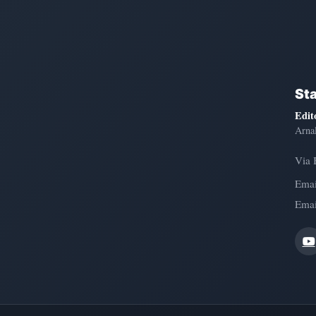
St
Edit
Arna
Via 
Emai
Emai