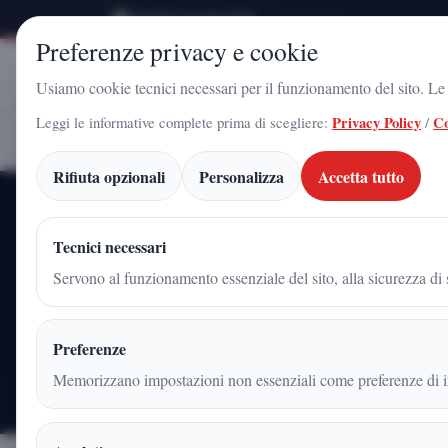
Venerdì 7 Agosto 2026
Preferenze privacy e cookie
Stampa
Campania
Usiamo cookie tecnici necessari per il funzionamento del sito. Le c
Leggi le informative complete prima di scegliere:
Privacy Policy
/
Co
G.B.G.
Home
Articoli
Rifiuta opzionali
Personalizza
Accetta tutto
Tecnici necessari
Servono al funzionamento essenziale del sito, alla sicurezza di s
Tu
Preferenze
2
IT
articoli pubblicati
edi
Memorizzano impostazioni non essenziali come preferenze di in