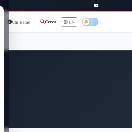
Cerca
Chi siamo
EN
te.