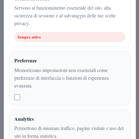
1 dicembre 2025
Servono al funzionamento essenziale del sito, alla
sicurezza di sessione e al salvataggio delle tue scelte
Scienza
|
7
min
|
privacy.
Sempre attivo
Preferenze
Memorizzano impostazioni non essenziali come
preferenze di interfaccia o funzioni di esperienza
avanzata.
L’analisi di 90 anni di attività del Sole
Analytics
mostra come grandi brillamenti,
Permettono di misurare traffico, pagine visitate e uso del
aurore boreali estese e disturbi alla
sito in forma statistica.