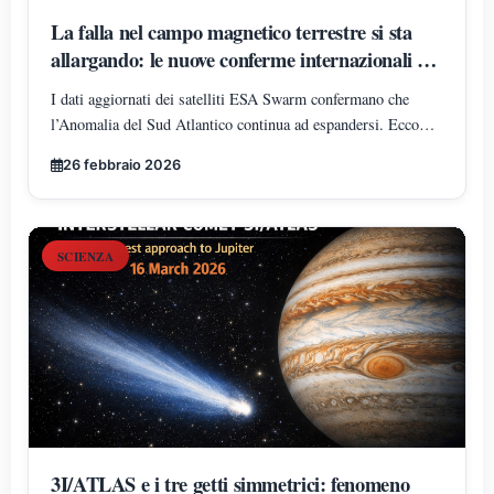
La falla nel campo magnetico terrestre si sta
allargando: le nuove conferme internazionali del
2026
I dati aggiornati dei satelliti ESA Swarm confermano che
l’Anomalia del Sud Atlantico continua ad espandersi. Ecco
cosa significa davvero per la Terra e per i satelliti in orbita.
26 febbraio 2026
SCIENZA
3I/ATLAS e i tre getti simmetrici: fenomeno