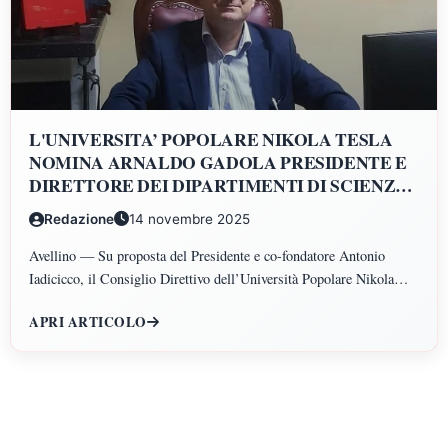
L'UNIVERSITA’ POPOLARE NIKOLA TESLA
NOMINA ARNALDO GADOLA PRESIDENTE E
DIRETTORE DEI DIPARTIMENTI DI SCIENZE
GIURIDICHE, ECONOMICHE, SCIENZE
Redazione
14 novembre 2025
POLITICHE, PSICOLOGIA, SCIENZE UMANE,
FILOSOFIA E PEDAGOGIA
Avellino — Su proposta del Presidente e co-fondatore Antonio
Iadicicco, il Consiglio Direttivo dell’Università Popolare Nikola
Tesla ha istituito il Polo di Scienze Umane e Sociali, articolato nei
APRI ARTICOLO
Dipartimenti di Scienze Giuridiche ed Economiche, Scienze
Politiche, Psicologia, Scienze Umane, Filosofia e Pedagogia.