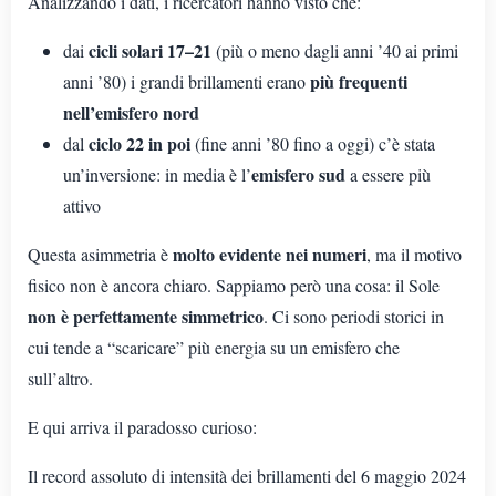
Analizzando i dati, i ricercatori hanno visto che:
cicli solari 17–21
dai
(più o meno dagli anni ’40 ai primi
più frequenti
anni ’80) i grandi brillamenti erano
nell’emisfero nord
ciclo 22 in poi
dal
(fine anni ’80 fino a oggi) c’è stata
emisfero sud
un’inversione: in media è l’
a essere più
attivo
molto evidente nei numeri
Questa asimmetria è
, ma il motivo
fisico non è ancora chiaro. Sappiamo però una cosa: il Sole
non è perfettamente simmetrico
. Ci sono periodi storici in
cui tende a “scaricare” più energia su un emisfero che
sull’altro.
E qui arriva il paradosso curioso:
Il record assoluto di intensità dei brillamenti del 6 maggio 2024