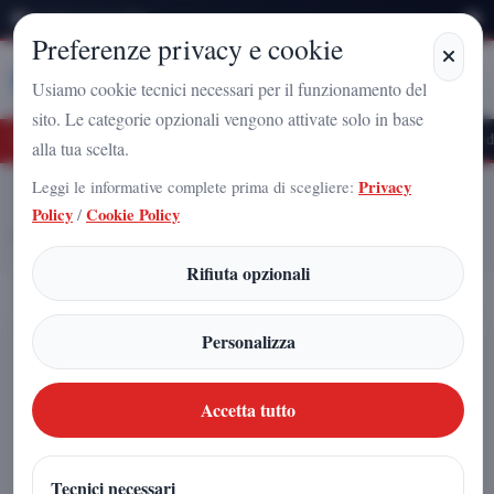
Venerdì 7 Agosto 2026
Preferenze privacy e cookie
Stampa
Campania
Usiamo cookie tecnici necessari per il funzionamento del
sito. Le categorie opzionali vengono attivate solo in base
 Nazionale a Caserta: l'uomo che sta costruendo il radicamento del movimento sul 
alla tua scelta.
Leggi le informative complete prima di scegliere:
Privacy
Home
Articoli
Policy
/
Cookie Policy
Nuovo studio rivela nuove evidenze sulle tempeste solari e i loro effetti
sulla Terra
Rifiuta opzionali
Nuovo studio rivela nuove evidenze
Personalizza
sulle tempeste solari e i loro effetti
sulla Terra
Accetta tutto
Redazione
|
Tecnici necessari