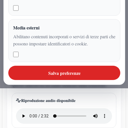
magnetosfera terrestre siano più
probabili in specifiche fasi dei cicli
solari, con implicazioni dirette per
infrastrutture elettriche, satelliti e
Media esterni
sistemi di comunicazione.
Abilitano contenuti incorporati o servizi di terze parti che
possono impostare identificatori o cookie.
AUDIO ARTICOLO
Salva preferenze
Ascolta l'audio articolo
Questo articolo ha un audio dedicato della redazione.
Riproduzione audio disponibile