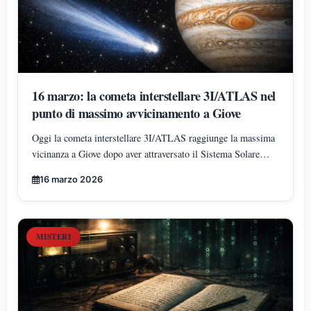
16 marzo: la cometa interstellare 3I/ATLAS nel
punto di massimo avvicinamento a Giove
Oggi la cometa interstellare 3I/ATLAS raggiunge la massima
vicinanza a Giove dopo aver attraversato il Sistema Solare
lungo una traiettoria insolita che ha incrociato Marte, Venere e
16 marzo 2026
la regione dell’orbita terrestre vicino al solstizio d’inverno.
MISTERI