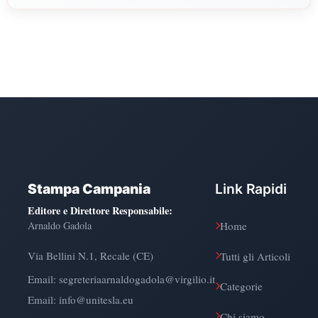
Politiche, Psicologia, Scienze Umane, Filosofia e Pedagogia.
Stampa Campania
Link Rapidi
Editore e Direttore Responsabile
:
Arnaldo Gadola
Home
Via Bellini N.1, Recale (CE)
Tutti gli Articoli
Email:
segreteriaarnaldogadola@virgilio.it
Categorie
Email: info@unitesla.eu
Chi siamo