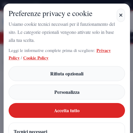
Venerdì 7 Agosto 2026
Preferenze privacy e cookie
Stampa
Campania
Usiamo cookie tecnici necessari per il funzionamento del
sito. Le categorie opzionali vengono attivate solo in base
ro Nazionale a Caserta: l'uomo che sta costruendo il radicamento del movimento s
alla tua scelta.
Leggi le informative complete prima di scegliere:
Privacy
Home
Articoli
Policy
/
Cookie Policy
Il Libro Triangolare di Saint-Germain e il Sigillo Misterioso
Rifiuta opzionali
Il Libro Triangolare di Saint-
Personalizza
Germain e il Sigillo Misterioso
Accetta tutto
Redazione
|
22 dicembre 2025
Tecnici necessari