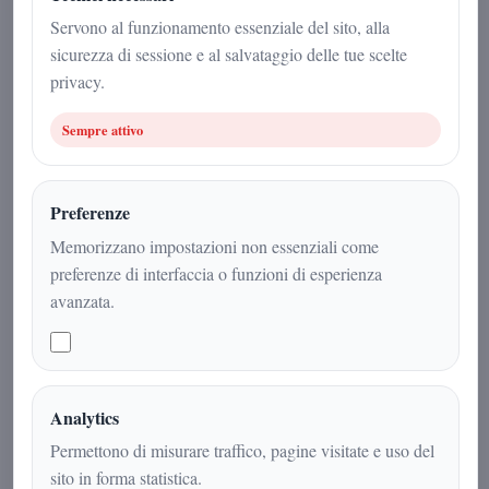
Misteri
|
4
min
|
Servono al funzionamento essenziale del sito, alla
sicurezza di sessione e al salvataggio delle tue scelte
privacy.
Sempre attivo
Preferenze
Memorizzano impostazioni non essenziali come
preferenze di interfaccia o funzioni di esperienza
avanzata.
Un manoscritto esoterico del XVIII
secolo dalla forma triangolare,
attribuito al Conte di Saint-Germain,
Analytics
conservato oggi al Getty Research
Permettono di misurare traffico, pagine visitate e uso del
Institute: storia, simboli e misteri di
sito in forma statistica.