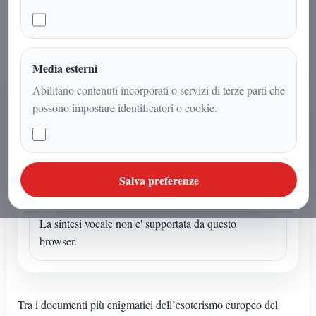
un sigillo ancora oggetto di studio.
Media esterni
Abilitano contenuti incorporati o servizi di terze parti che
AUDIO ARTICOLO
possono impostare identificatori o cookie.
Ascolta o avvia la sintesi
Se l'articolo non ha un audio dedicato puoi avviare la
lettura sintetica dal browser.
Salva preferenze
Sintesi vocale browser
La sintesi vocale non e' supportata da questo
browser.
Tra i documenti più enigmatici dell’esoterismo europeo del