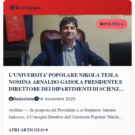
In evidenza
POLITICA
L'UNIVERSITA’ POPOLARE NIKOLA TESLA
NOMINA ARNALDO GADOLA PRESIDENTE E
DIRETTORE DEI DIPARTIMENTI DI SCIENZE
GIURIDICHE, ECONOMICHE, SCIENZE
Redazione
14 novembre 2025
POLITICHE, PSICOLOGIA, SCIENZE UMANE,
FILOSOFIA E PEDAGOGIA
Avellino — Su proposta del Presidente e co-fondatore Antonio
Iadicicco, il Consiglio Direttivo dell’Università Popolare Nikola
Tesla ha istituito il Polo di Scienze Umane e Sociali, articolato nei
APRI ARTICOLO
Dipartimenti di Scienze Giuridiche ed Economiche, Scienze